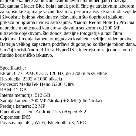
napredne kamere za odličan svakodnevni i multimedijalni doživljaj.
Elegantna Glacier Blue boja i tanak profil čine ga atraktivnim izborom
za korisnike kojima je važan dizajn uz performanse. Ekran nudi svijetle
i živopisne boje sa visokim osvježavanjem što doprinosi glatkom
prikazu pri igrama i video sadržajima. Xiaomi Redmi Note 15 Pro ima
napredne mogućnosti kamere sa glavnim senzorom od 200 MP i
ultrawide objektivom, što donosi detaljne fotografije u različitim
uvjetima. Prednja kamera omogućava kvalitetne selfije i video pozive.
Baterija velikog kapaciteta podržava dugotrajno korištenje tokom dana.
Uređaj koristi Android 15 sa HyperOS 2 interfejsom za jednostavno i
fluidno korisničko iskustvo.
Specifikacije:
Ekran: 6.77″ AMOLED, 120 Hz, do 3200 nita svjetline
Rezolucija: 2392 × 1080 piksela
Procesor: MediaTek Helio G200-Ultra
RAM: 12 GB
Interna memorija: 512 GB
Zadnja kamera: 200 MP (široka) + 8 MP (ultraširoka)
Prednja kamera: 32 MP
Operativni sistem: Android 15 sa HyperOS 2
Otpornost: IP65
Povezivanje: 4G, Wi-Fi, Bluetooth 5.3, NFC