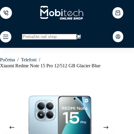
Skip
to
content
Shopping
cart
No
results
Početna
/
Telefoni
/
Xiaomi Redme Note 15 Pro 12/512 GB Glacier Blue