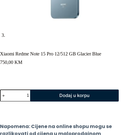
Xiaomi Redme Note 15 Pro 12/512 GB Glacier Blue
750,00
KM
Xiaomi
Dodaj u korpu
Redme
Note
15
Pro
12/512
GB
Napomena: Cijene na online shopu mogu se 
Glacier
Blue
razlikovati od cijena u maloprodajnom 