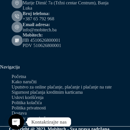
Marije Dimić 7a (Tržni centar Centrum), Banja
Luka
Broj telefona:
+387 65 792 968
Email adresa:
info@mobitech.ba
Mobitech:
JIB 4510626800001
PDV 510626800001
Navigacija
Početna
Kako naručiti
Uputstvo za online plaćanje, plaćanje i plaćanje na rate
Sigurnost plaćanja kreditnim karticama
Uslovi korišćenja
Politika kolačića
Politika privatnosti
Dostava
Zahtjev za predračun
Kontaktirajte nas
Kontakt
Copyright @ 2023. Mobitech - Sva prava zadržana.