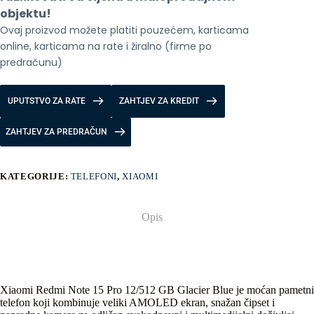
količina
objektu!
Ovaj proizvod možete platiti pouzećem, karticama 
online, karticama na rate i žiralno (firme po 
predračunu)
UPUTSTVO ZA RATE
ZAHTJEV ZA KREDIT
ZAHTJEV ZA PREDRAČUN
KATEGORIJE:
TELEFONI
,
XIAOMI
Opis
Xiaomi Redmi Note 15 Pro 12/512 GB Glacier Blue je moćan pametni
telefon koji kombinuje veliki AMOLED ekran, snažan čipset i