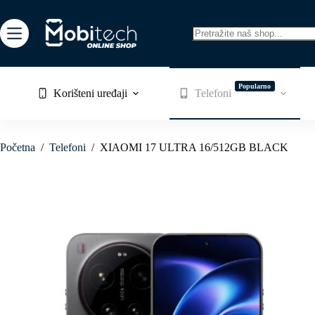
Skip
to
content
No
results
Popularno
Korišteni uređaji
Telefoni
Početna
/
Telefoni
/
XIAOMI 17 ULTRA 16/512GB BLACK