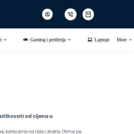
Shopping
cart
i
Gaming i periferija
Laptopi
More
likovati od cijena u 
, karticama na rate i žiralno (firme po 