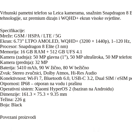
Vrhunski pametni telefon sa Leica kamerama, snažnim Snapdragon 8 Eli
tehnologije, uz premium dizajn i WQHD+ ekran visoke svjetline.
Specifikacije:
Mreže: GSM / HSPA / LTE / 5G
Ekran: 6.73” LTPO AMOLED, WQHD+ (3200 × 1440p), 1–120 Hz, d
Procesor: Snapdragon 8 Elite (3 nm)
Memorija: 16 GB RAM + 512 GB UFS 4.1
Kamera (zadnja): 50 MP glavna (1”), 50 MP ultraširoka, 50 MP telefo
Kamera (prednja): 32 MP
Baterija: 5410 mAh, 90 W žično, 80 W bežično
Zvuk: Stereo zvučnici, Dolby Atmos, Hi-Res Audio
Konektivnost: Wi-Fi 7, Bluetooth 6.0, USB-C 3.2, Dual SIM / eSIM p
Otpornost: IP68 – otporan na vodu i prašinu
Operativni sistem: Xiaomi HyperOS 2 (baziran na Androidu)
Dimenzije: 161.3 × 75.3 × 9.35 mm
Težina: 226 g
Boja: Black
Povezani proizvodi