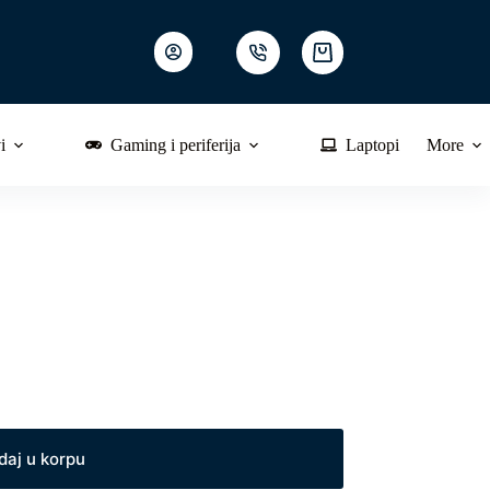
Shopping
cart
i
Gaming i periferija
Laptopi
More
daj u korpu