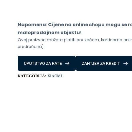
16/512
GB
Black
količina
Napomena: Cijene na online shopu mogu se raz
maloprodajnom objektu!
Ovaj proizvod možete platiti pouzećem, karticama online
predračunu)
UPUTSTVO ZA RATE
ZAHTJEV ZA KREDIT
KATEGORIJA:
XIAOMI