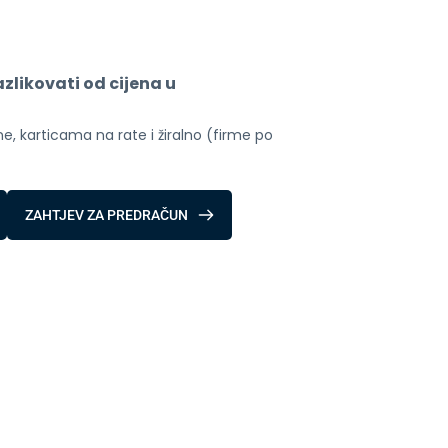
likovati od cijena u 
, karticama na rate i žiralno (firme po 
ZAHTJEV ZA PREDRAČUN