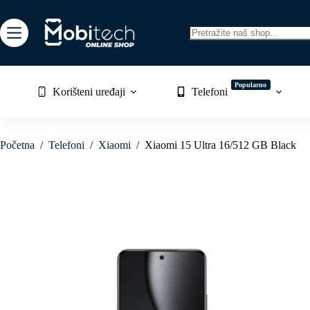
Skip
to
content
No
results
Popularno
Korišteni uređaji
Telefoni
Početna
/
Telefoni
/
Xiaomi
/
Xiaomi 15 Ultra 16/512 GB Black