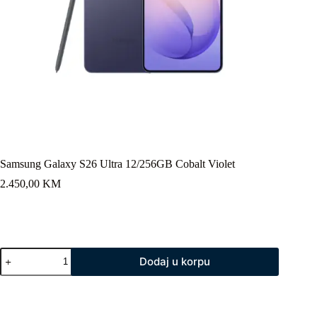
Samsung Galaxy S26 Ultra 12/256GB Cobalt Violet
2.450,00
KM
Samsung
Dodaj u korpu
Galaxy
S26
Ultra
12/256GB
Cobalt