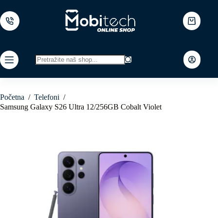
Skip
to
content
Shopping
cart
No
results
Početna
/
Telefoni
/
Samsung Galaxy S26 Ultra 12/256GB Cobalt Violet