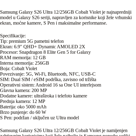
Samsung Galaxy S26 Ultra 12/256GB Cobalt Violet je najnapredniji
model u Galaxy S26 seriji, napravljen za korisnike koji žele vrhunski
ekran, moćne kamere, S Pen i maksimalne performanse.
Specifikacije:
Tip: premium 5G pametni telefon
Ekran: 6.9″ QHD+ Dynamic AMOLED 2X
Procesor: Snapdragon 8 Elite Gen 5 for Galaxy
RAM memorija: 12 GB
Interna memorija: 256GB
Boja: Cobalt Violet
Povezivanje: 5G, Wi-Fi, Bluetooth, NFC, USB-C
SIM: Dual SIM / eSIM podrška, zavisno od tržišta
Operativni sistem: Android 16 sa One UI interfejsom
Glavna kamera: 200 MP
Dodatne kamere: ultraširoka i telefoto kamere
Prednja kamera: 12 MP
Baterija: oko 5000 mAh
Brzo punjenje: do 60 W
S Pen: podržan / uključen uz Ultra model
Samsung Galaxy S26 Ultra 12/256GB Cobalt Violet je namijenjen
zahtjevnim korisnicima koji žele najbolje iz Samsung ponude: veliki