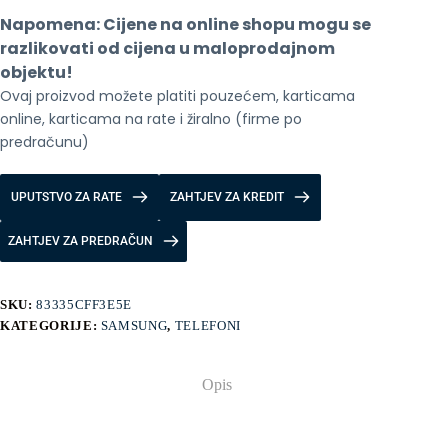
Violet
Napomena: Cijene na online shopu mogu se 
količina
razlikovati od cijena u maloprodajnom 
objektu!
Ovaj proizvod možete platiti pouzećem, karticama 
online, karticama na rate i žiralno (firme po 
predračunu)
UPUTSTVO ZA RATE
ZAHTJEV ZA KREDIT
ZAHTJEV ZA PREDRAČUN
SKU:
83335CFF3E5E
KATEGORIJE:
SAMSUNG
,
TELEFONI
Opis