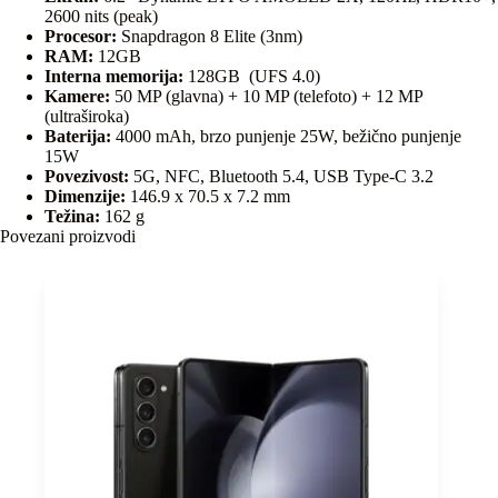
2600 nits (peak)
Procesor:
Snapdragon 8 Elite (3nm)
RAM:
12GB
Interna memorija:
128GB (UFS 4.0)
Kamere:
50 MP (glavna) + 10 MP (telefoto) + 12 MP
(ultraširoka)
Baterija:
4000 mAh, brzo punjenje 25W, bežično punjenje
15W
Povezivost:
5G, NFC, Bluetooth 5.4, USB Type-C 3.2
Dimenzije:
146.9 x 70.5 x 7.2 mm
Težina:
162 g
Povezani proizvodi