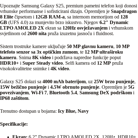
Upoznajte Samsung Galaxy S25, premium pametni telefon koji donosi
vrhunske performanse i sofisticirani dizajn. Opremljen je
Snapdragon
8 Elite
čipsetom i
12GB RAM-a
, sa internom memorijom od
128
GB
(UFS 4.0) za munjevito brzo iskustvo. Njegov
6.2″ Dynamic
LTPO AMOLED 2X
ekran sa
120Hz osvježavanjem
i vrhunskom
svjetlinom od
2600 nita
pruža izuzetnu jasnoću i fluidnost.
Sistem trostruke kamere uključuje
50 MP glavnu kameru
,
10 MP
telefoto senzor sa 3x optičkim zumom
, te
12 MP ultraširoku
kameru
. Snima
8K video
i podržava napredne funkcije poput
HDR10+
i
Super Steady video
. Selfi kamera od
12 MP
pruža
visokokvalitetne snimke i
4K video
.
Galaxy S25 dolazi sa
4000 mAh baterijom
, uz
25W brzo punjenje
,
15W bežično punjenje
i
4.5W obrnuto punjenje
. Opremljen je
5G
povezivanjem
,
Wi-Fi 7
,
Bluetooth 5.4
,
Samsung DeX podrškom
i
IP68 zaštitom
.
Trenutno dostupan u bojama:
Icy Blue, Navy
Specifikacije:
Ekran:
6.2” Dynamic LTPO AMOLED 2X, 120Hz, HDR10+,