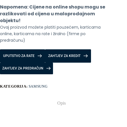
Blue
Napomena: Cijene na online shopu mogu se 
količina
razlikovati od cijena u maloprodajnom 
objektu!
Ovaj proizvod možete platiti pouzećem, karticama 
online, karticama na rate i žiralno (firme po 
predračunu)
UPUTSTVO ZA RATE
ZAHTJEV ZA KREDIT
ZAHTJEV ZA PREDRAČUN
KATEGORIJA:
SAMSUNG
Opis