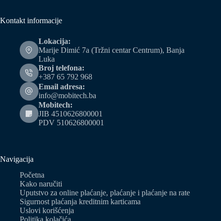
Kontakt informacije
Lokacija:
Marije Dimić 7a (Tržni centar Centrum), Banja
Luka
Broj telefona:
+387 65 792 968
Email adresa:
info@mobitech.ba
Mobitech:
JIB 4510626800001
PDV 510626800001
Navigacija
Početna
Kako naručiti
Uputstvo za online plaćanje, plaćanje i plaćanje na rate
Sigurnost plaćanja kreditnim karticama
Uslovi korišćenja
Politika kolačića