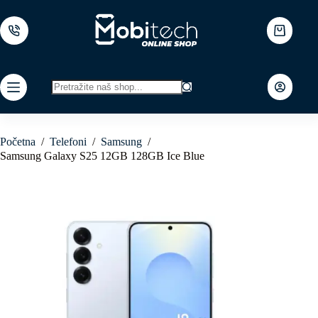
Skip
to
content
Shopping
cart
No
results
Početna
/
Telefoni
/
Samsung
/
Samsung Galaxy S25 12GB 128GB Ice Blue