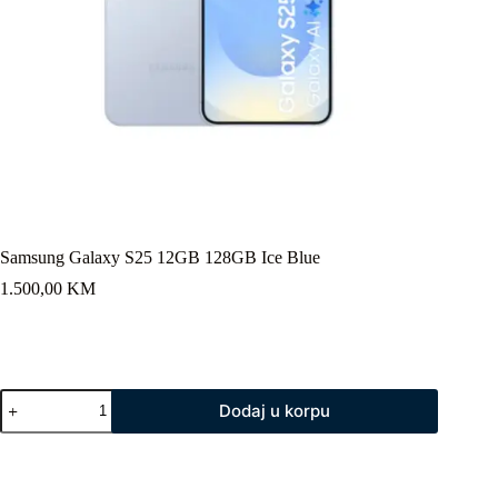
Samsung Galaxy S25 12GB 128GB Ice Blue
1.500,00
KM
Samsung
Dodaj u korpu
Galaxy
S25
12GB
128GB
Ice