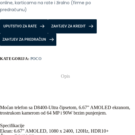
online, karticama na rate i žiralno (firme po 
predračunu)
UPUTSTVO ZA RATE
ZAHTJEV ZA KREDIT
ZAHTJEV ZA PREDRAČUN
KATEGORIJA:
POCO
Opis
Moćan telefon sa D8400-Ultra čipsetom, 6.67” AMOLED ekranom,
trostrukom kamerom od 64 MP i 90W brzim punjenjem.
Specifikacije
Ekran: 6.67” AMOLED, 1080 x 2400, 120Hz, HDR10+