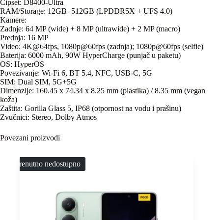
Čipset: D8400-Ultra
RAM/Storage: 12GB+512GB (LPDDR5X + UFS 4.0)
Kamere:
Zadnje: 64 MP (wide) + 8 MP (ultrawide) + 2 MP (macro)
Prednja: 16 MP
Video: 4K@64fps, 1080p@60fps (zadnja); 1080p@60fps (selfie)
Baterija: 6000 mAh, 90W HyperCharge (punjač u paketu)
OS: HyperOS
Povezivanje: Wi-Fi 6, BT 5.4, NFC, USB-C, 5G
SIM: Dual SIM, 5G+5G
Dimenzije: 160.45 x 74.34 x 8.25 mm (plastika) / 8.35 mm (vegan
koža)
Zaštita: Gorilla Glass 5, IP68 (otpornost na vodu i prašinu)
Zvučnici: Stereo, Dolby Atmos
Povezani proizvodi
Trenutno nedostupno