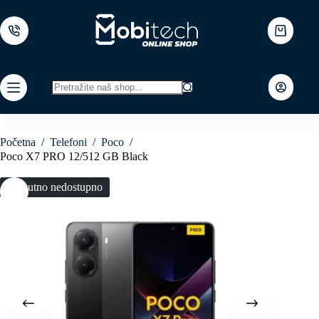
Skip
to
content
Shopping
cart
No
results
Početna
/
Telefoni
/
Poco
/
Poco X7 PRO 12/512 GB Black
Trenutno nedostupno