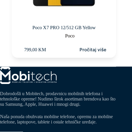
Poco X7 PRO 12/512 GB Yellow
Poco
Pročitaj više
799,00
KM
Dobrodošli u Mobitech, prodavnicu mobilnih telefona i
tehnološke opreme! Nudimo širok asortiman brendova kao što
su Samsung, Apple, Huawei i mnogi drugi.
Naša ponuda obuhvata mobilne telefone, opremu za mobilne
telefone, laptopove, tablete i ostale tehničke uređaje.