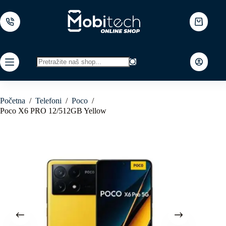
Skip
to
content
Shopping
cart
No
results
Početna
/
Telefoni
/
Poco
/
Poco X6 PRO 12/512GB Yellow