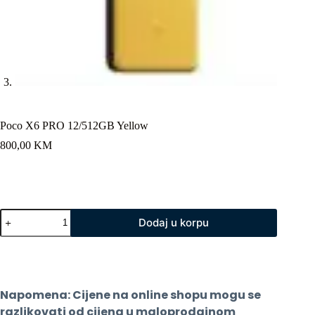
Poco X6 PRO 12/512GB Yellow
800,00
KM
Poco
Dodaj u korpu
X6
PRO
12/512GB
Yellow
količina
Napomena: Cijene na online shopu mogu se 
razlikovati od cijena u maloprodajnom 