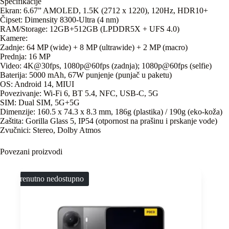
Specifikacije
Ekran: 6.67” AMOLED, 1.5K (2712 x 1220), 120Hz, HDR10+
Čipset: Dimensity 8300-Ultra (4 nm)
RAM/Storage: 12GB+512GB (LPDDR5X + UFS 4.0)
Kamere:
Zadnje: 64 MP (wide) + 8 MP (ultrawide) + 2 MP (macro)
Prednja: 16 MP
Video: 4K@30fps, 1080p@60fps (zadnja); 1080p@60fps (selfie)
Baterija: 5000 mAh, 67W punjenje (punjač u paketu)
OS: Android 14, MIUI
Povezivanje: Wi-Fi 6, BT 5.4, NFC, USB-C, 5G
SIM: Dual SIM, 5G+5G
Dimenzije: 160.5 x 74.3 x 8.3 mm, 186g (plastika) / 190g (eko-koža)
Zaštita: Gorilla Glass 5, IP54 (otpornost na prašinu i prskanje vode)
Zvučnici: Stereo, Dolby Atmos
Povezani proizvodi
Trenutno nedostupno