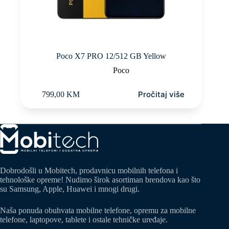
Poco X7 PRO 12/512 GB Yellow
Poco
Pročitaj više
799,00
KM
Dobrodošli u Mobitech, prodavnicu mobilnih telefona i
tehnološke opreme! Nudimo širok asortiman brendova kao što
su Samsung, Apple, Huawei i mnogi drugi.
Naša ponuda obuhvata mobilne telefone, opremu za mobilne
telefone, laptopove, tablete i ostale tehničke uređaje.