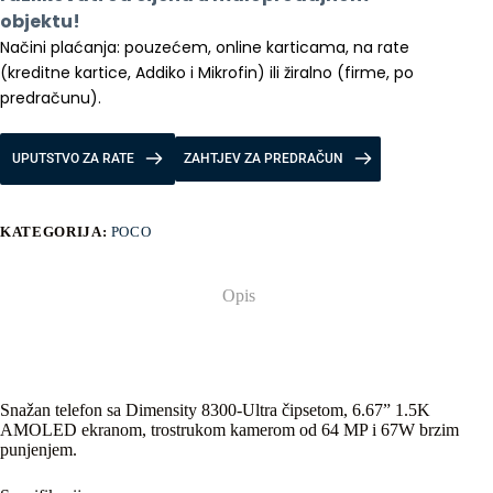
objektu!
Načini plaćanja: pouzećem, online karticama, na rate 
(kreditne kartice, Addiko i Mikrofin) ili žiralno (firme, po 
predračunu).
UPUTSTVO ZA RATE
ZAHTJEV ZA PREDRAČUN
KATEGORIJA:
POCO
Opis
Snažan telefon sa Dimensity 8300-Ultra čipsetom, 6.67” 1.5K
AMOLED ekranom, trostrukom kamerom od 64 MP i 67W brzim
punjenjem.