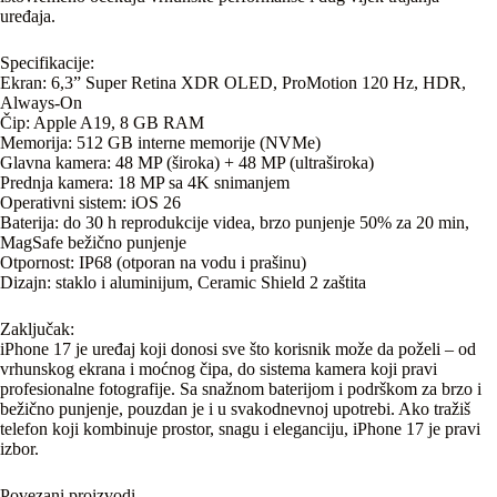
uređaja.
Specifikacije:
Ekran: 6,3” Super Retina XDR OLED, ProMotion 120 Hz, HDR,
Always-On
Čip: Apple A19, 8 GB RAM
Memorija: 512 GB interne memorije (NVMe)
Glavna kamera: 48 MP (široka) + 48 MP (ultraširoka)
Prednja kamera: 18 MP sa 4K snimanjem
Operativni sistem: iOS 26
Baterija: do 30 h reprodukcije videa, brzo punjenje 50% za 20 min,
MagSafe bežično punjenje
Otpornost: IP68 (otporan na vodu i prašinu)
Dizajn: staklo i aluminijum, Ceramic Shield 2 zaštita
Zaključak:
iPhone 17 je uređaj koji donosi sve što korisnik može da poželi – od
vrhunskog ekrana i moćnog čipa, do sistema kamera koji pravi
profesionalne fotografije. Sa snažnom baterijom i podrškom za brzo i
bežično punjenje, pouzdan je i u svakodnevnoj upotrebi. Ako tražiš
telefon koji kombinuje prostor, snagu i eleganciju, iPhone 17 je pravi
izbor.
Povezani proizvodi