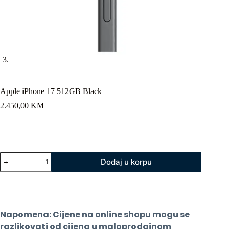
Apple iPhone 17 512GB Black
2.450,00
KM
Apple
Dodaj u korpu
iPhone
17
512GB
Black
količina
Napomena: Cijene na online shopu mogu se 
razlikovati od cijena u maloprodajnom 