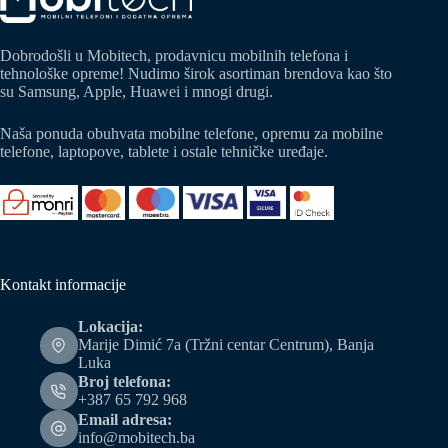
Dobrodošli u Mobitech, prodavnicu mobilnih telefona i
tehnološke opreme! Nudimo širok asortiman brendova kao što
su Samsung, Apple, Huawei i mnogi drugi.
Naša ponuda obuhvata mobilne telefone, opremu za mobilne
telefone, laptopove, tablete i ostale tehničke uređaje.
Kontakt informacije
Lokacija:
Marije Dimić 7a (Tržni centar Centrum), Banja
Luka
Broj telefona:
+387 65 792 968
Email adresa:
info@mobitech.ba