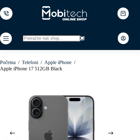
Skip
to
content
Shopping
cart
No
results
Početna
/
Telefoni
/
Apple iPhone
/
Apple iPhone 17 512GB Black