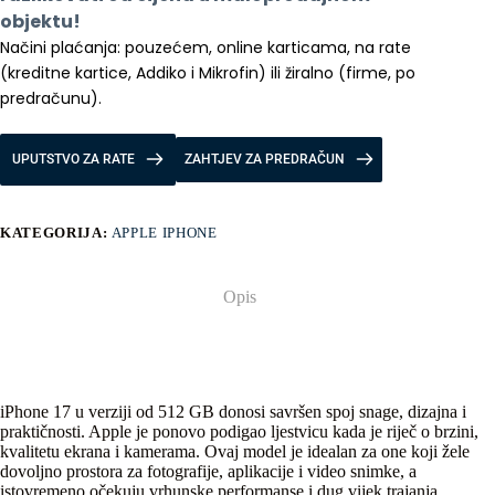
objektu!
Načini plaćanja: pouzećem, online karticama, na rate 
(kreditne kartice, Addiko i Mikrofin) ili žiralno (firme, po 
predračunu).
UPUTSTVO ZA RATE
ZAHTJEV ZA PREDRAČUN
KATEGORIJA:
APPLE IPHONE
Opis
iPhone 17 u verziji od 512 GB donosi savršen spoj snage, dizajna i
praktičnosti. Apple je ponovo podigao ljestvicu kada je riječ o brzini,
kvalitetu ekrana i kamerama. Ovaj model je idealan za one koji žele
dovoljno prostora za fotografije, aplikacije i video snimke, a
istovremeno očekuju vrhunske performanse i dug vijek trajanja