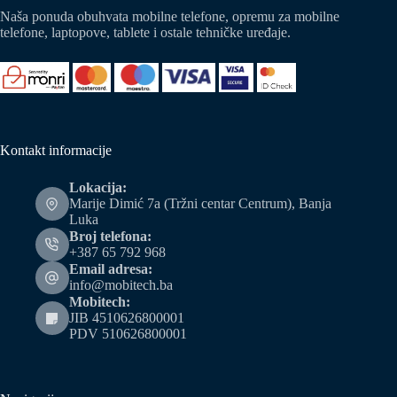
Naša ponuda obuhvata mobilne telefone, opremu za mobilne
telefone, laptopove, tablete i ostale tehničke uređaje.
Kontakt informacije
Lokacija:
Marije Dimić 7a (Tržni centar Centrum), Banja
Luka
Broj telefona:
+387 65 792 968
Email adresa:
info@mobitech.ba
Mobitech:
JIB 4510626800001
PDV 510626800001