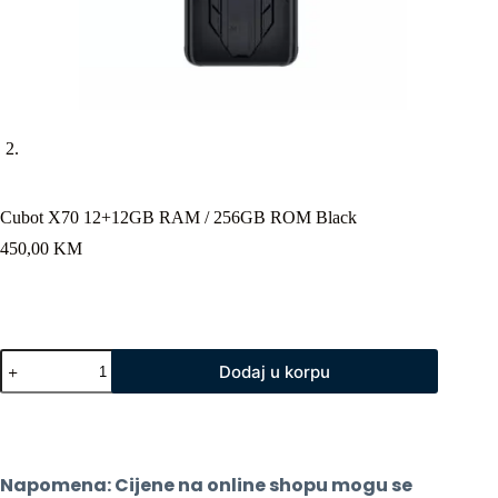
Cubot X70 12+12GB RAM / 256GB ROM Black
450,00
KM
Cubot
Dodaj u korpu
X70
12+12GB
RAM
/
256GB
ROM
Napomena: Cijene na online shopu mogu se 
Black