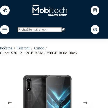
Skip
to
content
Shopping
cart
No
results
Početna
/
Telefoni
/
Cubot
/
Cubot X70 12+12GB RAM / 256GB ROM Black