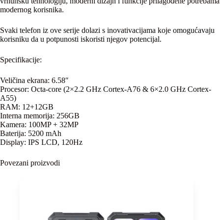
vrhunsku tehnologiju, moderni dizajn i funkcije prilagođene potrebama
modernog korisnika.
Svaki telefon iz ove serije dolazi s inovativacijama koje omogućavaju
korisniku da u potpunosti iskoristi njegov potencijal.
Specifikacije:
Veličina ekrana: 6.58″
Procesor: Octa-core (2×2.2 GHz Cortex-A76 & 6×2.0 GHz Cortex-
A55)
RAM: 12+12GB
Interna memorija: 256GB
Kamera: 100MP + 32MP
Baterija: 5200 mAh
Display: IPS LCD, 120Hz
Povezani proizvodi