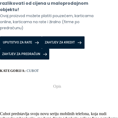
količina
razlikovati od cijena u maloprodajnom 
objektu!
Ovaj proizvod možete platiti pouzećem, karticama 
online, karticama na rate i žiralno (firme po 
predračunu)
UPUTSTVO ZA RATE
ZAHTJEV ZA KREDIT
ZAHTJEV ZA PREDRAČUN
KATEGORIJA:
CUBOT
Opis
Cubot predstavlja svoju novu seriju mobilnih telefona, koja nudi