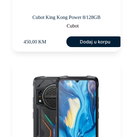
Cubot King Kong Power 8/128GB
Cubot
Dodaj u korpu
450,00
KM