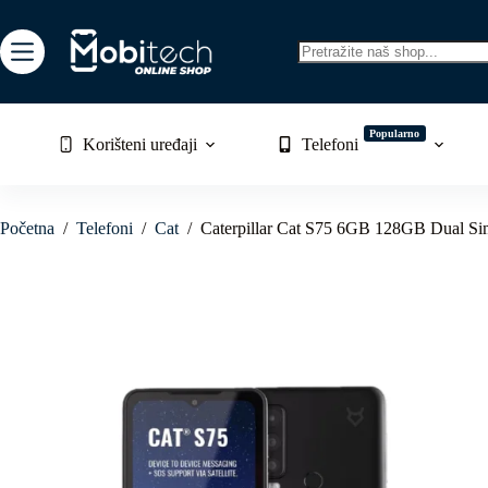
Skip
to
content
No
results
Popularno
Korišteni uređaji
Telefoni
Početna
/
Telefoni
/
Cat
/
Caterpillar Cat S75 6GB 128GB Dual Si