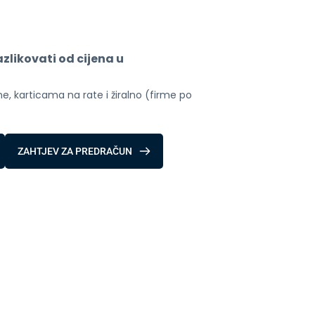
likovati od cijena u 
, karticama na rate i žiralno (firme po 
ZAHTJEV ZA PREDRAČUN