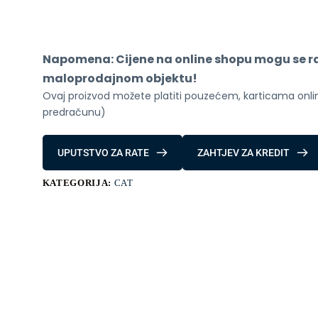
6GB
128GB
Dual
Sim
Black
Napomena: Cijene na online shopu mogu se raz
količina
maloprodajnom objektu!
Ovaj proizvod možete platiti pouzećem, karticama online
predračunu)
UPUTSTVO ZA RATE
ZAHTJEV ZA KREDIT
KATEGORIJA:
CAT