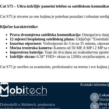
Cat S75 – Ultra-izdržljiv pametni telefon sa satelitskom komunika
Cat S75 je stvoren za one kojima je potreban pouzdan i robustan uređaj
Ključne karakteristike:
Prava dvosmjerna satelitska komunikacija:
Omogućava slanje 
12 mjeseci besplatnog satelitskog plana:
Uključuje “Essentials
Izuzetna otpornost:
Vodootporan do 5 m na 35 minuta, otporan 
Moćna trostruka kamera:
Kamera od 50 MP, 8 MP i 2 MP sa 
Impresivna baterija:
Traje do dva dana uz svakodnevnu upotreb
Izdržljiv ekran:
6.58” FHD+ ekran sa 120Hz osvježavanjem, zašt
Cat S75 je savršen za avanturiste, profesionalce na terenu i sve kojima
Kontakt informaci
Lokac
Marije
Broj t
Dobrodošli u Mobitech, prodavnicu
+387 
mobilnih telefona i tehnološke opreme!