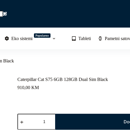
Popularno
Eko sistemi
Tableti
Pametni satov
m Black
Caterpillar Cat S75 6GB 128GB Dual Sim Black
910,00
KM
Caterpillar
Cat
Do
S75