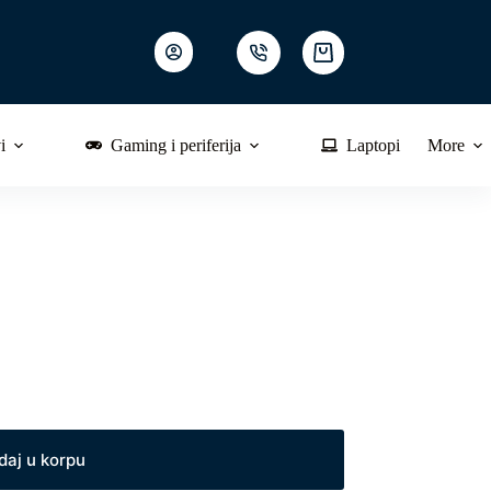
Shopping
cart
i
Gaming i periferija
Laptopi
More
daj u korpu