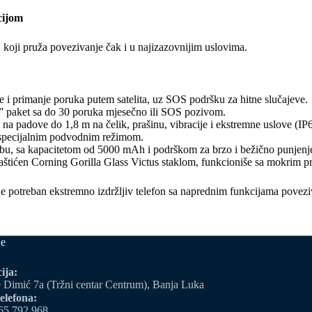
cijom
 koji pruža povezivanje čak i u najizazovnijim uslovima.
i primanje poruka putem satelita, uz SOS podršku za hitne slučajeve.
” paket sa do 30 poruka mjesečno ili SOS pozivom.
na padove do 1,8 m na čelik, prašinu, vibracije i ekstremne uslove 
specijalnim podvodnim režimom.
u, sa kapacitetom od 5000 mAh i podrškom za brzo i bežično punjenj
ićen Corning Gorilla Glass Victus staklom, funkcioniše sa mokrim pr
 je potreban ekstremno izdržljiv telefon sa naprednim funkcijama povezi
je
ija:
 Dimić 7a (Tržni centar Centrum), Banja Luka
elefona:
65 792 968