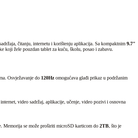
adržaja, čitanju, internetu i korištenju aplikacija. Sa kompaktnim
9.7″
ike koji žele pouzdan tablet za kuću, školu, posao i zabavu.
ijama. Osvježavanje do
120Hz
omogućava glađi prikaz u podržanim
ternet, video sadržaj, aplikacije, učenje, video pozivi i osnovna
ove. Memorija se može proširiti microSD karticom do
2TB
, što je