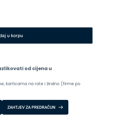
daj u korpu
likovati od cijena u 
, karticama na rate i žiralno (firme po 
ZAHTJEV ZA PREDRAČUN