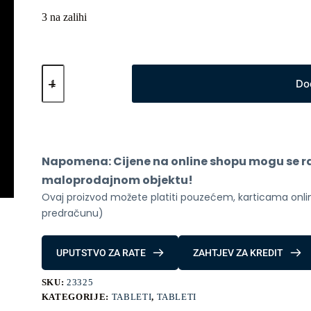
3 na zalihi
Xiaomi
Redmi
Do
Pad
2
WiFi
4GB
64GB
Silver
Napomena: Cijene na online shopu mogu se raz
količina
maloprodajnom objektu!
Ovaj proizvod možete platiti pouzećem, karticama online
predračunu)
UPUTSTVO ZA RATE
ZAHTJEV ZA KREDIT
SKU:
23325
KATEGORIJE:
TABLETI
,
TABLETI