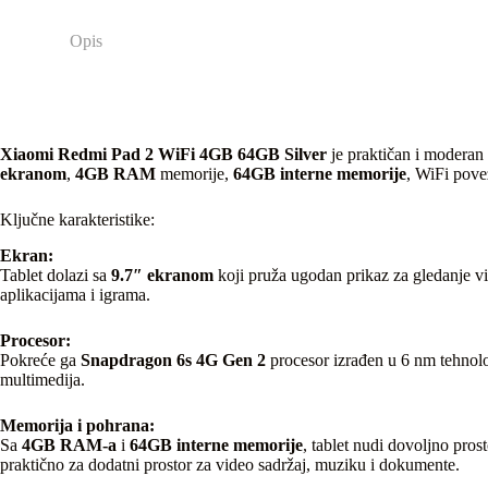
Opis
Xiaomi Redmi Pad 2 WiFi 4GB 64GB Silver
je praktičan i moderan 
ekranom
,
4GB RAM
memorije,
64GB interne memorije
, WiFi pove
Ključne karakteristike:
Ekran:
Tablet dolazi sa
9.7″ ekranom
koji pruža ugodan prikaz za gledanje vid
aplikacijama i igrama.
Procesor:
Pokreće ga
Snapdragon 6s 4G Gen 2
procesor izrađen u 6 nm tehnolog
multimedija.
Memorija i pohrana:
Sa
4GB RAM-a
i
64GB interne memorije
, tablet nudi dovoljno pro
praktično za dodatni prostor za video sadržaj, muziku i dokumente.