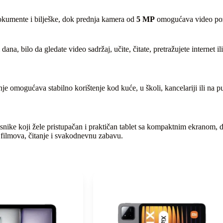
okumente i bilješke, dok prednja kamera od
5 MP
omogućava video pozi
a, bilo da gledate video sadržaj, učite, čitate, pretražujete internet il
nje omogućava stabilno korištenje kod kuće, u školi, kancelariji ili na
risnike koji žele pristupačan i praktičan tablet sa kompaktnim ekrano
e filmova, čitanje i svakodnevnu zabavu.