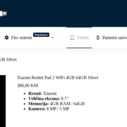
Popularno
Eko sistemi
Tableti
Pametni satov
GB Silver
Xiaomi Redmi Pad 2 WiFi 4GB 64GB Silver
380,00
KM
Brend:
Xiaomi
Veličina ekrana:
9.7″
Memorija:
4GB RAM / 64GB
Kamera:
8 MP / 5 MP