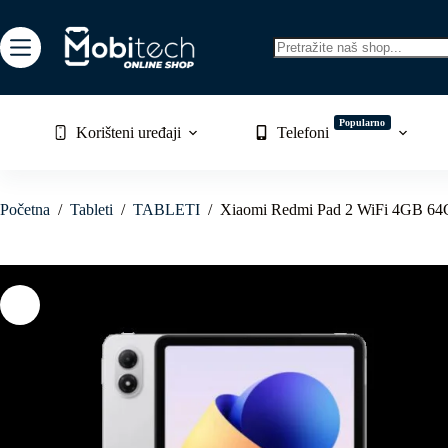
Skip
to
content
No
results
Popularno
Korišteni uređaji
Telefoni
Početna
/
Tableti
/
TABLETI
/
Xiaomi Redmi Pad 2 WiFi 4GB 64