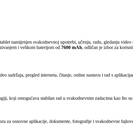
tablet namijenjen svakodnevnoj upotrebi, učenju, radu, gledanju video s
zivanjem i velikom baterijom od
7600 mAh
, odličan je izbor za korisn
eo sadržaja, pregled interneta, čitanje, online nastavu i rad s aplikac
iji, koji omogućava stabilan rad u svakodnevnim zadacima kao što su in
stora za osnovne aplikacije, dokumente, fotografije i svakodnevne fajl