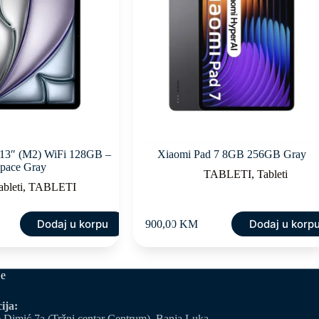
 13″ (M2) WiFi 128GB –
Xiaomi Pad 7 8GB 256GB Gray
pace Gray
TABLETI
,
Tableti
ableti
,
TABLETI
Dodaj u korpu
Dodaj u korp
900,00
KM
je
ija:
 Dimić 7a (Tržni centar Centrum), Banja Luka