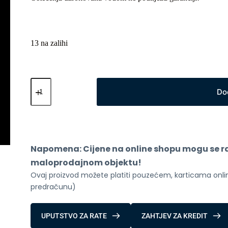
13 na zalihi
Xiaomi
Redmi
Do
Pad
2
4G
6GB
128GB
Green
Napomena: Cijene na online shopu mogu se raz
količina
maloprodajnom objektu!
Ovaj proizvod možete platiti pouzećem, karticama online
predračunu)
UPUTSTVO ZA RATE
ZAHTJEV ZA KREDIT