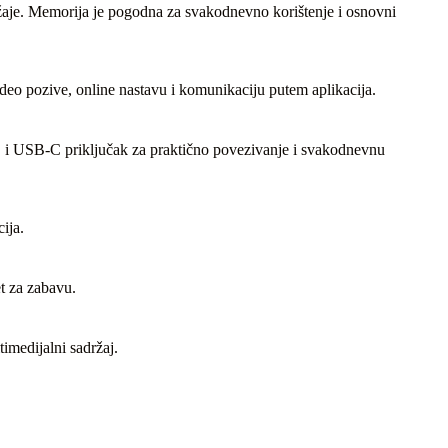
žaje. Memorija je pogodna za svakodnevno korištenje i osnovni
eo pozive, online nastavu i komunikaciju putem aplikacija.
S i USB-C priključak za praktično povezivanje i svakodnevnu
ija.
et za zabavu.
imedijalni sadržaj.