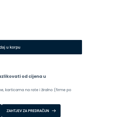
daj u korpu
likovati od cijena u 
, karticama na rate i žiralno (firme po 
ZAHTJEV ZA PREDRAČUN