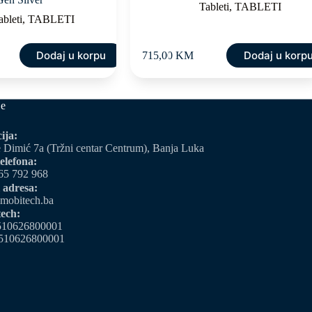
Tableti
,
TABLETI
ableti
,
TABLETI
Dodaj u korpu
Dodaj u korp
715,00
KM
je
ija:
 Dimić 7a (Tržni centar Centrum), Banja Luka
elefona:
65 792 968
 adresa:
mobitech.ba
ech:
510626800001
510626800001