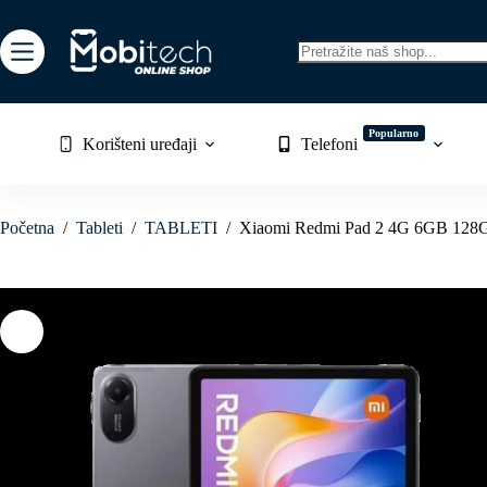
Skip
to
content
No
results
Popularno
Korišteni uređaji
Telefoni
Početna
/
Tableti
/
TABLETI
/
Xiaomi Redmi Pad 2 4G 6GB 128