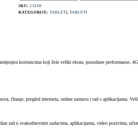
SKU:
23268
KATEGORIJE:
TABLETI
,
TABLETI
namijenjen korisnicima koji žele veliki ekran, pouzdane performanse, 4G
ova, čitanje, pregled interneta, online nastavu i rad s aplikacijama. Ve
an rad u svakodnevnim zadacima, aplikacijama, video pozivima, učenju,