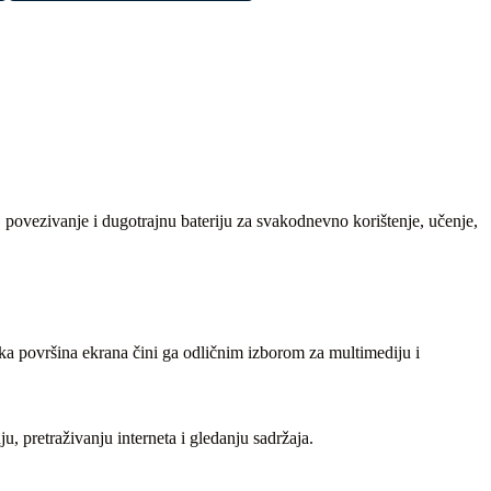
 povezivanje i dugotrajnu bateriju za svakodnevno korištenje, učenje,
lika površina ekrana čini ga odličnim izborom za multimediju i
 pretraživanju interneta i gledanju sadržaja.