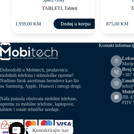
TABLETI
,
Tableti
T
Dodaj u korpu
1.959,00
KM
875,00
KM
Kontakt informaci
Lokac
Marije
Broj t
Dobrodošli u Mobitech, prodavnicu
+387 
mobilnih telefona i tehnološke opreme!
Email
Nudimo širok asortiman brendova kao što
info@
su Samsung, Apple, Huawei i mnogi drugi.
Mobit
JIB 4
Naša ponuda obuhvata mobilne telefone,
PDV 
opremu za mobilne telefone, laptopove,
tablete i ostale tehničke uređaje.
Kontaktirajte nas