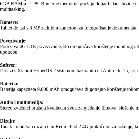
6GB RAM-a i 128GB interne memorije pružaju dobar balans brzine i pros
multitasking.
Kamere:
Tablet dolazi s 8 MP zadnjom kamerom za fotografisanje dokumenata, b
Povezivanje:
Podržava 4G LTE povezivanje, što omogućava korištenje mobilnog inte
upotrebu.
Softver:
Dolazi s Xiaomi HyperOS 2 sistemom baziranim na Androidu 15, koji nud
Baterija:
Baterija kapaciteta 9.000 mAh omogućava dugotrajno korištenje tokom dana
Audio i multimedija:
Stereo zvučnici pružaju kvalitetan zvuk za gledanje filmova, slušanje mu
Dizajn:
Tanak i moderan dizajn čini Redmi Pad 2 4G praktičnim za nošenje, kori