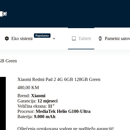
Popularno
Eko sistemi
Tableti
Pametni satov
GB Green
Xiaomi Redmi Pad 2 4G 6GB 128GB Green
480,00
KM
Brend:
Xiaomi
Garancija:
12 mjeseci
Veličina ekrana:
11″
Procesor:
MediaTek Helio G100-Ultra
Baterija:
9.000 mAh
Oštećenja uzrokovana vodom ne podliježu garanciji!