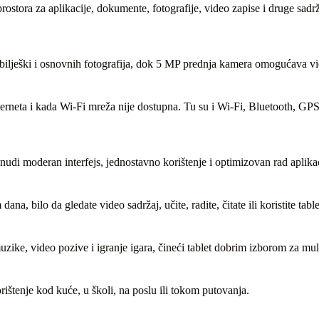
tora za aplikacije, dokumente, fotografije, video zapise i druge sadr
ilješki i osnovnih fotografija, dok 5 MP prednja kamera omogućava vid
rneta i kada Wi-Fi mreža nije dostupna. Tu su i Wi-Fi, Bluetooth, GP
i moderan interfejs, jednostavno korištenje i optimizovan rad aplikac
, bilo da gledate video sadržaj, učite, radite, čitate ili koristite tabl
zike, video pozive i igranje igara, čineći tablet dobrim izborom za mult
štenje kod kuće, u školi, na poslu ili tokom putovanja.