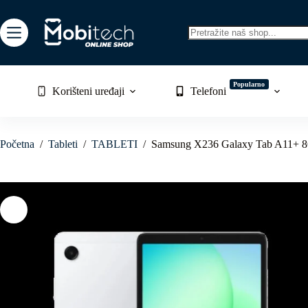
Skip
to
content
No
results
Popularno
Korišteni uređaji
Telefoni
Početna
/
Tableti
/
TABLETI
/
Samsung X236 Galaxy Tab A11+ 