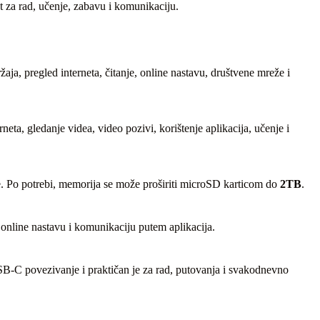
et za rad, učenje, zabavu i komunikaciju.
ja, pregled interneta, čitanje, online nastavu, društvene mreže i
a, gledanje videa, video pozivi, korištenje aplikacija, učenje i
aje. Po potrebi, memorija se može proširiti microSD karticom do
2TB
.
nline nastavu i komunikaciju putem aplikacija.
SB-C povezivanje i praktičan je za rad, putovanja i svakodnevno