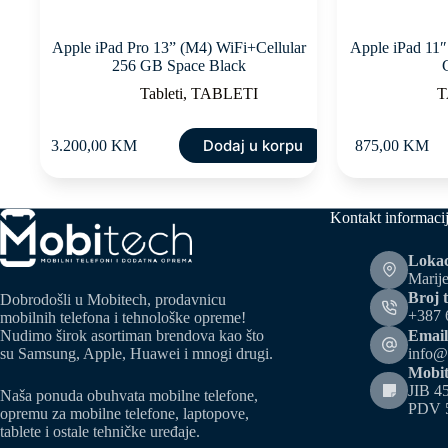
Apple iPad Pro 13” (M4) WiFi+Cellular
Apple iPad 11
256 GB Space Black
Tableti
,
TABLETI
T
Dodaj u korpu
3.200,00
KM
875,00
KM
Kontakt informaci
Lokac
Marije
Broj t
Dobrodošli u Mobitech, prodavnicu
+387 
mobilnih telefona i tehnološke opreme!
Email
Nudimo širok asortiman brendova kao što
info@
su Samsung, Apple, Huawei i mnogi drugi.
Mobit
JIB 4
Naša ponuda obuhvata mobilne telefone,
PDV 
opremu za mobilne telefone, laptopove,
tablete i ostale tehničke uređaje.