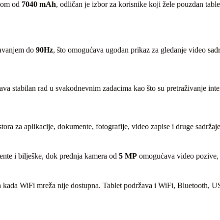
ijom od
7040 mAh
, odličan je izbor za korisnike koji žele pouzdan tabl
žavanjem do
90Hz
, što omogućava ugodan prikaz za gledanje video sadrža
stabilan rad u svakodnevnim zadacima kao što su pretraživanje internet
ostora za aplikacije, dokumente, fotografije, video zapise i druge sadrž
nte i bilješke, dok prednja kamera od
5 MP
omogućava video pozive, o
a kada WiFi mreža nije dostupna. Tablet podržava i WiFi, Bluetooth, U