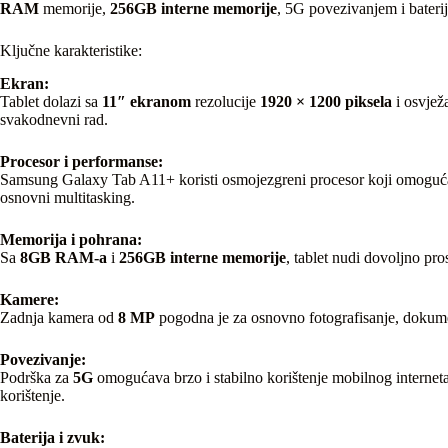
RAM
memorije,
256GB interne memorije
, 5G povezivanjem i bater
Ključne karakteristike:
Ekran:
Tablet dolazi sa
11″ ekranom
rezolucije
1920 × 1200 piksela
i osvje
svakodnevni rad.
Procesor i performanse:
Samsung Galaxy Tab A11+ koristi osmojezgreni procesor koji omogućava 
osnovni multitasking.
Memorija i pohrana:
Sa
8GB RAM-a
i
256GB interne memorije
, tablet nudi dovoljno pr
Kamere:
Zadnja kamera od
8 MP
pogodna je za osnovno fotografisanje, dokume
Povezivanje:
Podrška za
5G
omogućava brzo i stabilno korištenje mobilnog internet
korištenje.
Baterija i zvuk: