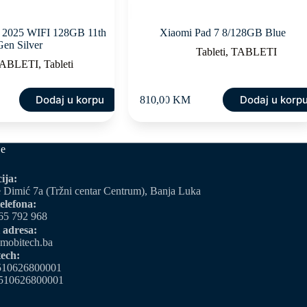
″ 2025 WIFI 128GB 11th
Xiaomi Pad 7 8/128GB Blue
Gen Silver
Tableti
,
TABLETI
ABLETI
,
Tableti
Dodaj u korpu
Dodaj u korp
810,00
KM
je
ija:
 Dimić 7a (Tržni centar Centrum), Banja Luka
elefona:
65 792 968
 adresa:
mobitech.ba
ech:
510626800001
510626800001