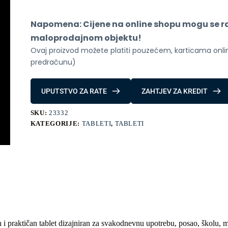
Napomena: Cijene na online shopu mogu se raz
maloprodajnom objektu!
Ovaj proizvod možete platiti pouzećem, karticama online
predračunu)
UPUTSTVO ZA RATE
ZAHTJEV ZA KREDIT
SKU:
23332
KATEGORIJE:
TABLETI
,
TABLETI
i praktičan tablet dizajniran za svakodnevnu upotrebu, posao, školu, m