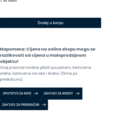
1 na zalihi
Dodaj u korpu
Napomena: Cijene na online shopu mogu se 
razlikovati od cijena u maloprodajnom 
objektu!
Ovaj proizvod možete platiti pouzećem, karticama 
online, karticama na rate i žiralno (firme po 
predračunu)
UPUTSTVO ZA RATE
ZAHTJEV ZA KREDIT
ZAHTJEV ZA PREDRAČUN