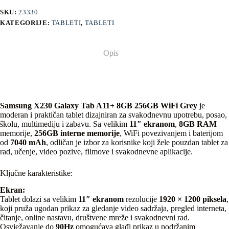
SKU:
23330
KATEGORIJE:
TABLETI
,
TABLETI
Opis
Samsung X230 Galaxy Tab A11+ 8GB 256GB WiFi Grey
je
moderan i praktičan tablet dizajniran za svakodnevnu upotrebu, posao,
školu, multimediju i zabavu. Sa velikim
11″ ekranom
,
8GB RAM
memorije,
256GB interne memorije
, WiFi povezivanjem i baterijom
od
7040 mAh
, odličan je izbor za korisnike koji žele pouzdan tablet za
rad, učenje, video pozive, filmove i svakodnevne aplikacije.
Ključne karakteristike:
Ekran:
Tablet dolazi sa velikim
11″ ekranom
rezolucije
1920 × 1200 piksela
,
koji pruža ugodan prikaz za gledanje video sadržaja, pregled interneta,
čitanje, online nastavu, društvene mreže i svakodnevni rad.
Osvježavanje do
90Hz
omogućava glađi prikaz u podržanim