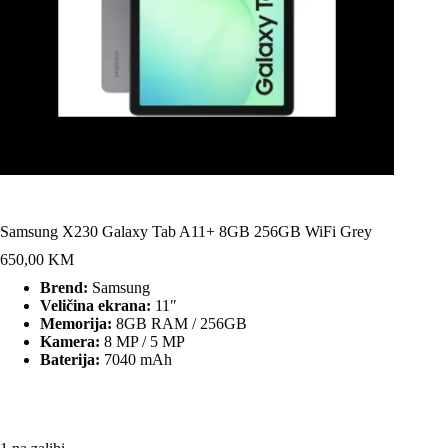
Samsung X230 Galaxy Tab A11+ 8GB 256GB WiFi Grey
650,00
KM
Brend:
Samsung
Veličina ekrana:
11″
Memorija:
8GB RAM / 256GB
Kamera:
8 MP / 5 MP
Baterija:
7040 mAh