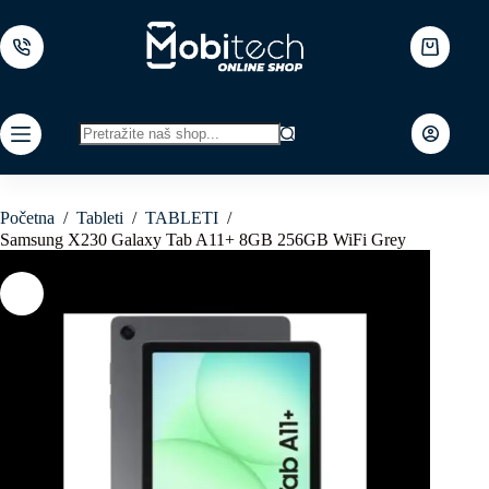
Skip
to
content
Shopping
cart
No
results
Početna
/
Tableti
/
TABLETI
/
Samsung X230 Galaxy Tab A11+ 8GB 256GB WiFi Grey