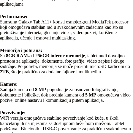
aplikacijama.
Performanse:
Samsung Galaxy Tab A11+ koristi osmojezgreni MediaTek procesor
koji omogućava stabilan rad u svakodnevnim zadacima kao što su
pretraživanje interneta, gledanje videa, video pozivi, korištenje
aplikacija, učenje i osnovni multitasking.
Memorija i pohrana:
Sa
8GB RAM-a
i
256GB interne memorije
, tablet nudi dovoljno
prostora za aplikacije, dokumente, fotografije, video zapise i druge
sadržaje. Po potrebi, memorija se može proširiti microSD karticom do
2TB
, što je praktično za dodatne fajlove i multimediju.
Kamere:
Zadnja kamera od
8 MP
pogodna je za osnovno fotografisanje,
dokumente i bilješke, dok prednja kamera od
5 MP
omogućava video
pozive, online nastavu i komunikaciju putem aplikacija.
Povezivanje:
WiFi verzija omogućava stabilno povezivanje kod kuće, u školi,
kancelariji ili na mjestima sa dostupnom bežičnom mrežom. Tablet
podržava i Bluetooth i USB-C povezivanje za praktičnu svakodnevnu