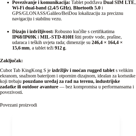
Povezivanje i komunikacija:
Tablet podržava
Dual SIM LTE
,
Wi‑Fi dual‑band (2,4/5 GHz)
,
Bluetooth 5.0
i
GPS/GLONASS/Galileo/BeiDou lokalizaciju za preciznu
navigaciju i stabilnu vezu.
Dizajn i izdržljivost:
Robusno kućište s certifikatima
IP68/IP69K
i
MIL‑STD‑810H
štiti protiv vode, prašine,
udaraca i teških uvjeta rada; dimenzije su
246,4 × 164,4 ×
15,6 mm
, a tablet teži
912 g
.
Zaključak:
Cubot Tab KingKong S je
izdržljiv i moćan rugged tablet
s velikim
ekranom, snažnom baterijom i otpornim dizajnom, idealan za korisnike
koji trebaju
pouzdano uređaj za rad na terenu, industrijske
zadatke ili outdoor avanture
— bez kompromisa u performansama i
povezivosti.
Povezani proizvodi