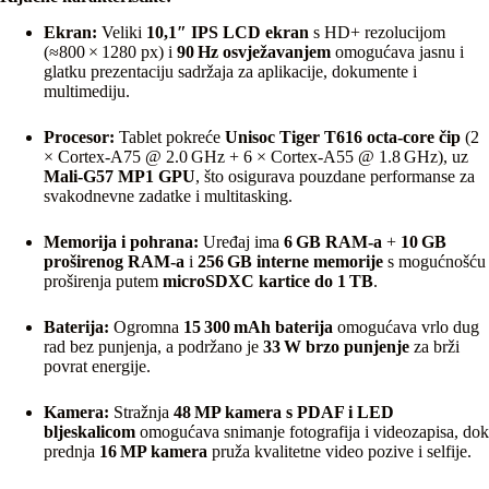
Ekran:
Veliki
10,1″ IPS LCD ekran
s HD+ rezolucijom
(≈800 × 1280 px) i
90 Hz osvježavanjem
omogućava jasnu i
glatku prezentaciju sadržaja za aplikacije, dokumente i
multimediju.
Procesor:
Tablet pokreće
Unisoc Tiger T616 octa‑core čip
(2
× Cortex‑A75 @ 2.0 GHz + 6 × Cortex‑A55 @ 1.8 GHz), uz
Mali‑G57 MP1 GPU
, što osigurava pouzdane performanse za
svakodnevne zadatke i multitasking.
Memorija i pohrana:
Uređaj ima
6 GB RAM‑a
+
10 GB
proširenog RAM‑a
i
256 GB interne memorije
s mogućnošću
proširenja putem
microSDXC kartice do 1 TB
.
Baterija:
Ogromna
15 300 mAh baterija
omogućava vrlo dug
rad bez punjenja, a podržano je
33 W brzo punjenje
za brži
povrat energije.
Kamera:
Stražnja
48 MP kamera s PDAF i LED
bljeskalicom
omogućava snimanje fotografija i videozapisa, dok
prednja
16 MP kamera
pruža kvalitetne video pozive i selfije.