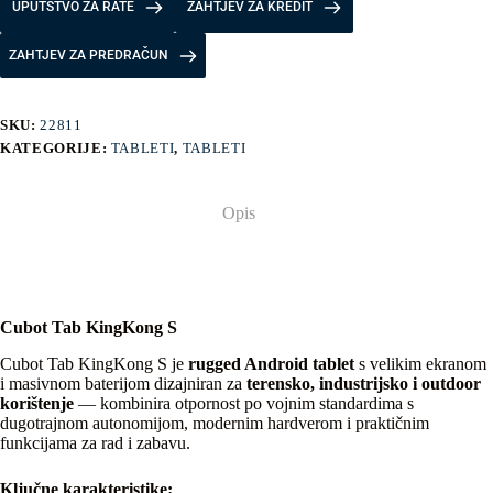
UPUTSTVO ZA RATE
ZAHTJEV ZA KREDIT
ZAHTJEV ZA PREDRAČUN
SKU:
22811
KATEGORIJE:
TABLETI
,
TABLETI
Opis
Cubot Tab KingKong S
Cubot Tab KingKong S je
rugged Android tablet
s velikim ekranom
i masivnom baterijom dizajniran za
terensko, industrijsko i outdoor
korištenje
— kombinira otpornost po vojnim standardima s
dugotrajnom autonomijom, modernim hardverom i praktičnim
funkcijama za rad i zabavu.
Ključne karakteristike: