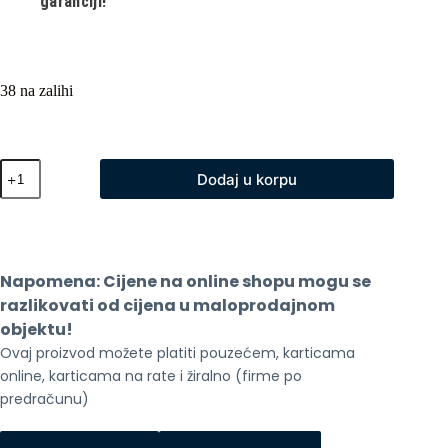
garanciji!
38 na zalihi
Cubot
Dodaj u korpu
Tab
KING
KONG
S
količina
Napomena: Cijene na online shopu mogu se 
razlikovati od cijena u maloprodajnom 
objektu!
Ovaj proizvod možete platiti pouzećem, karticama 
online, karticama na rate i žiralno (firme po 
predračunu)