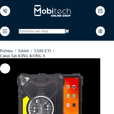
Skip
to
content
Shopping
cart
No
results
Početna
/
Tableti
/
TABLETI
/
Cubot Tab KING KONG S