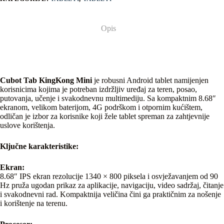
Opis
Cubot Tab KingKong Mini
je robusni Android tablet namijenjen
korisnicima kojima je potreban izdržljiv uređaj za teren, posao,
putovanja, učenje i svakodnevnu multimediju. Sa kompaktnim 8.68″
ekranom, velikom baterijom, 4G podrškom i otpornim kućištem,
odličan je izbor za korisnike koji žele tablet spreman za zahtjevnije
uslove korištenja.
Ključne karakteristike:
Ekran:
8.68″ IPS ekran rezolucije 1340 × 800 piksela i osvježavanjem od 90
Hz pruža ugodan prikaz za aplikacije, navigaciju, video sadržaj, čitanje
i svakodnevni rad. Kompaktnija veličina čini ga praktičnim za nošenje
i korištenje na terenu.