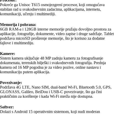
Procesor:
Pokreće ga Unisoc T615 osmojezgreni procesor, koji omogućava
stabilan rad u svakodnevnim zadacima, aplikacijama, internetu,
komunikaciji, učenju i multimediji.
Memorija i pohrana:
6GB RAM-a i 128GB interne memorije pružaju dovoljno prostora za
aplikacije, fotografije, dokumente, video zapise i druge sadržaje. Tablet
podržava microSD proširenje memorije, što je korisno za dodatne
fajlove i multimediju.
Kamere:
Sistem kamera uključuje 48 MP zadnju kameru za fotografisanje
dokumenata, terenskih bilješki i svakodnevnih fotografija. Prednja
kamera od 16 MP pogodna je za video pozive, online nastavu i
komunikaciju putem aplikacija.
Povezivanje:
Podržava 4G LTE, Nano SIM, dual-band Wi-Fi, Bluetooth 5.0, GPS,
GLONASS, Galileo, BeiDou i USB-C povezivanje, što ga čini
praktičnim za korištenje i kada Wi-Fi mreža nije dostupna.
Softver:
Dolazi s Android 15 operativnim sistemom, koji nudi moderan