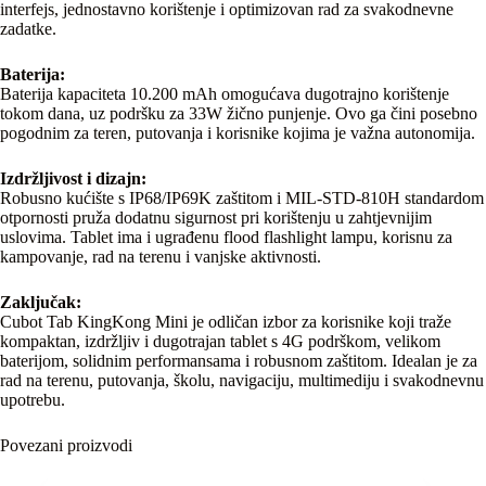
interfejs, jednostavno korištenje i optimizovan rad za svakodnevne
zadatke.
Baterija:
Baterija kapaciteta 10.200 mAh omogućava dugotrajno korištenje
tokom dana, uz podršku za 33W žično punjenje. Ovo ga čini posebno
pogodnim za teren, putovanja i korisnike kojima je važna autonomija.
Izdržljivost i dizajn:
Robusno kućište s IP68/IP69K zaštitom i MIL-STD-810H standardom
otpornosti pruža dodatnu sigurnost pri korištenju u zahtjevnijim
uslovima. Tablet ima i ugrađenu flood flashlight lampu, korisnu za
kampovanje, rad na terenu i vanjske aktivnosti.
Zaključak:
Cubot Tab KingKong Mini je odličan izbor za korisnike koji traže
kompaktan, izdržljiv i dugotrajan tablet s 4G podrškom, velikom
baterijom, solidnim performansama i robusnom zaštitom. Idealan je za
rad na terenu, putovanja, školu, navigaciju, multimediju i svakodnevnu
upotrebu.
Povezani proizvodi