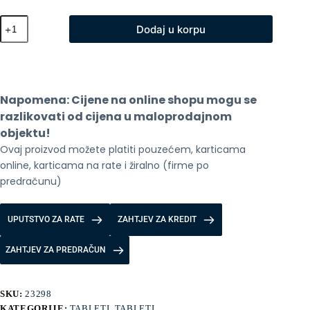
Cubot
Dodaj u korpu
Tab
KING
KONG
Mini
količina
Napomena: Cijene na online shopu mogu se 
razlikovati od cijena u maloprodajnom 
objektu!
Ovaj proizvod možete platiti pouzećem, karticama 
online, karticama na rate i žiralno (firme po 
predračunu)
UPUTSTVO ZA RATE
ZAHTJEV ZA KREDIT
ZAHTJEV ZA PREDRAČUN
SKU:
23298
KATEGORIJE:
TABLETI
,
TABLETI