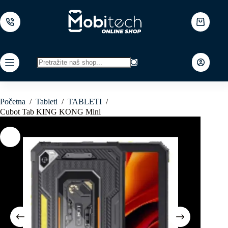
Skip
to
content
Shopping
cart
No
results
Početna
/
Tableti
/
TABLETI
/
Cubot Tab KING KONG Mini