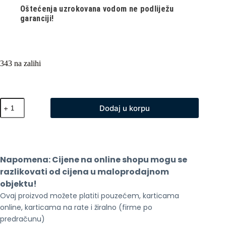
Oštećenja uzrokovana vodom ne podliježu
garanciji!
343 na zalihi
Cubot
Dodaj u korpu
Tab
65
10.1
HD+IPS
4GB
128GB
Napomena: Cijene na online shopu mogu se 
WiFi
Grey
razlikovati od cijena u maloprodajnom 
plus
objektu!
mis
Ovaj proizvod možete platiti pouzećem, karticama 
i
tastatura
online, karticama na rate i žiralno (firme po 
količina
predračunu)