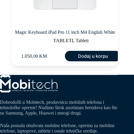
Magic Keyboard iPad Pro 11 inch M4 English White
TABLETI
,
Tableti
Dodaj u korpu
1.050,00
KM
Dobrodošli u Mobitech, prodavnicu mobilnih telefona i
tehnološke opreme! Nudimo širok asortiman brendova kao što
su Samsung, Apple, Huawei i mnogi drugi.
Naša ponuda obuhvata mobilne telefone, opremu za mobilne
telefone, laptopove, tablete i ostale tehničke uređaje.