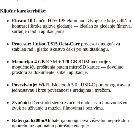
Ključne karakteristike:
Ekran:
10.1
-inčni HD+ IPS ekran nudi živopisne boje, odličan
kontrast i široke uglove gledanja — idealan za gledanje filmova,
surfanje i rad u aplikacijama.
Procesor:
Unisoc T615 Octa-Core
procesor omogućava
stabilan rad i glatko iskustvo čak i pri multitaskingu.
Memorija:
4 GB
RAM +
128 GB
ROM memorije s
mogućnošću proširenja putem microSD kartice — dovoljno
prostora za dokumente, slike i aplikacije.
Povezivanje:
Wi-Fi, Bluetooth 5.0 i USB-C port omogućavaju
jednostavnu i brzu povezanost s uređajima i mrežom.
Zvučnici:
Dvostruki stereo zvučnici nude jasan i uravnotežen
zvuk za uživanje u muzici, filmovima i pozivima.
Baterija:
6200mAh
baterija omogućava višesatnu neprekidnu
upotrebu uz optimalnu potrošnju energije.