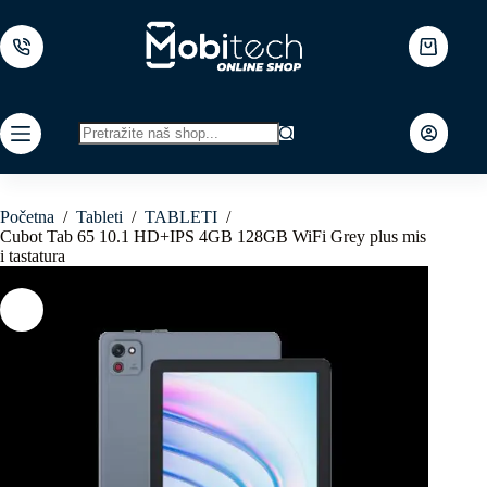
Skip
to
content
Shopping
cart
No
results
Početna
/
Tableti
/
TABLETI
/
Cubot Tab 65 10.1 HD+IPS 4GB 128GB WiFi Grey plus mis
i tastatura