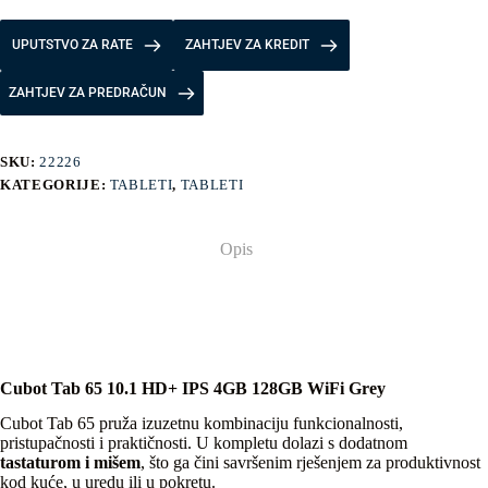
UPUTSTVO ZA RATE
ZAHTJEV ZA KREDIT
ZAHTJEV ZA PREDRAČUN
SKU:
22226
KATEGORIJE:
TABLETI
,
TABLETI
Opis
Cubot Tab 65 10.1 HD+ IPS 4GB 128GB WiFi Grey
Cubot Tab 65 pruža izuzetnu kombinaciju funkcionalnosti,
pristupačnosti i praktičnosti. U kompletu dolazi s dodatnom
tastaturom i mišem
, što ga čini savršenim rješenjem za produktivnost
kod kuće, u uredu ili u pokretu.