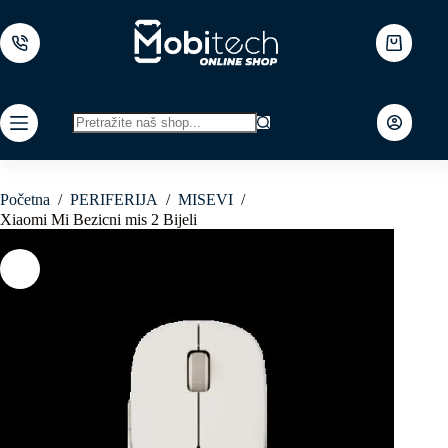
Skip
to
content
Shopping
cart
No
results
Početna
/
PERIFERIJA
/
MISEVI
/
Xiaomi Mi Bezicni mis 2 Bijeli