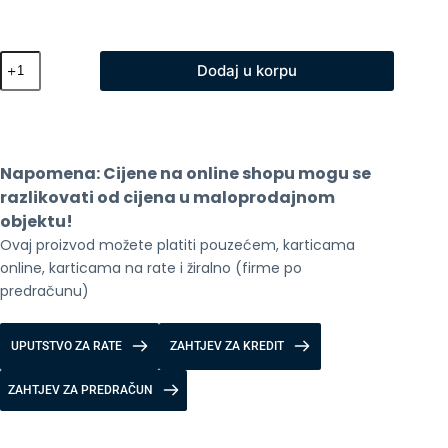
Xiaomi
Dodaj u korpu
Mi
Bezicni
mis
2
Bijeli
količina
Napomena: Cijene na online shopu mogu se 
razlikovati od cijena u maloprodajnom 
objektu!
Ovaj proizvod možete platiti pouzećem, karticama 
online, karticama na rate i žiralno (firme po 
predračunu)
UPUTSTVO ZA RATE
ZAHTJEV ZA KREDIT
ZAHTJEV ZA PREDRAČUN