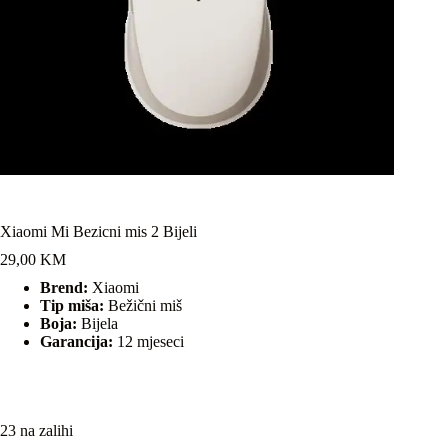
Xiaomi Mi Bezicni mis 2 Bijeli
29,00
KM
Brend:
Xiaomi
Tip miša:
Bežični miš
Boja:
Bijela
Garancija:
12 mjeseci
23 na zalihi