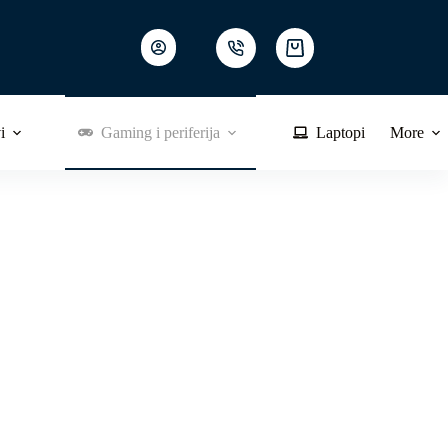
Shopping
cart
i
Gaming i periferija
Laptopi
More