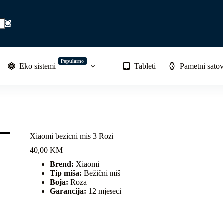
Popularno
Eko sistemi
Tableti
Pametni satov
Xiaomi bezicni mis 3 Rozi
40,00
KM
Brend:
Xiaomi
Tip miša:
Bežični miš
Boja:
Roza
Garancija:
12 mjeseci