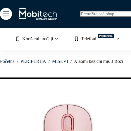
Skip
to
content
No
results
Popularno
Korišteni uređaji
Telefoni
Početna
/
PERIFERIJA
/
MISEVI
/
Xiaomi bezicni mis 3 Rozi