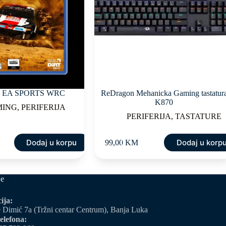
S5 EA SPORTS WRC
ReDragon Mehanicka Gaming tastatur
K870
MING
,
PERIFERIJA
PERIFERIJA
,
TASTATURE
Dodaj u korpu
Dodaj u korp
99,00
KM
je
ija:
 Dimić 7a (Tržni centar Centrum), Banja Luka
elefona: