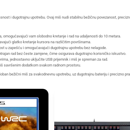
asnost i dugotrajnu upotrebu. Ovaj miš nudi stabilnu bežičnu povezanost, preci
va, omogućavajući vam slobodno kretanje i rad na udaljenosti do 10 metara.
ajući glatko kretanje kursora na različitim površinama.
tost u zapešću i omogućavajući dugotrajnu upotrebu bez nelagode.
trajan rad bez česte zamjene, čime osigurava dugotrajno korisničko iskustvo.
ima, jednostavno uključite USB prijemnik i miš je spreman za rad.
aj miš savršenim dodatkom svakom radnom prostoru.
udoban bežični miš za svakodnevnu upotrebu, uz dugotrajnu bateriju i precizno pr