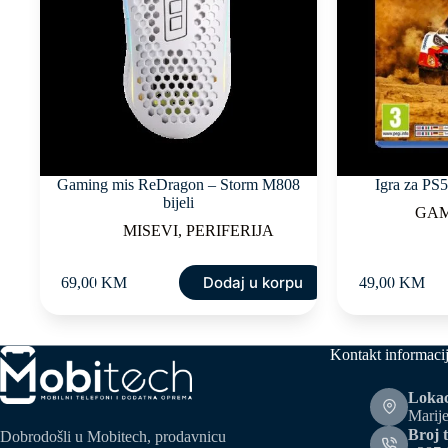
Gaming mis ReDragon – Storm M808
Igra za P
bijeli
GA
MISEVI
,
PERIFERIJA
Dodaj u korpu
69,00
KM
49,00
KM
Kontakt informaci
Lokac
Marije
Broj t
Dobrodošli u Mobitech, prodavnicu