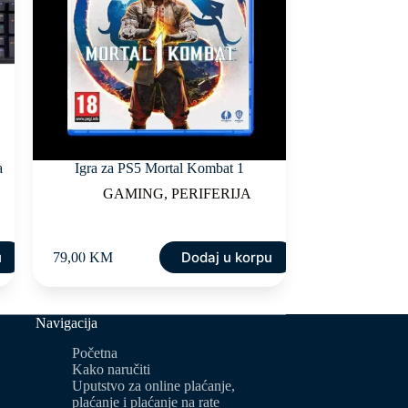
a
Igra za PS5 Mortal Kombat 1
GAMING
,
PERIFERIJA
u
Dodaj u korpu
79,00
KM
Navigacija
Početna
Kako naručiti
Uputstvo za online plaćanje,
plaćanje i plaćanje na rate