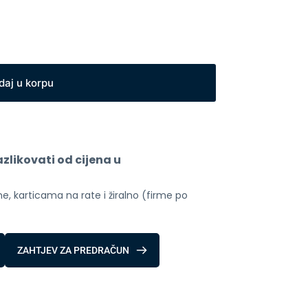
daj u korpu
likovati od cijena u 
, karticama na rate i žiralno (firme po 
ZAHTJEV ZA PREDRAČUN