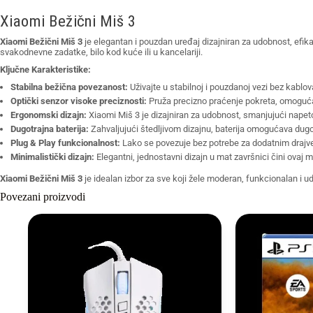
Xiaomi Bežični Miš 3
Xiaomi Bežični Miš 3
je elegantan i pouzdan uređaj dizajniran za udobnost, efik
svakodnevne zadatke, bilo kod kuće ili u kancelariji.
Ključne Karakteristike:
Stabilna bežična povezanost:
Uživajte u stabilnoj i pouzdanoj vezi bez kablo
Optički senzor visoke preciznosti:
Pruža precizno praćenje pokreta, omogućav
Ergonomski dizajn:
Xiaomi Miš 3 je dizajniran za udobnost, smanjujući nape
Dugotrajna baterija:
Zahvaljujući štedljivom dizajnu, baterija omogućava dugo
Plug & Play funkcionalnost:
Lako se povezuje bez potrebe za dodatnim drajver
Minimalistički dizajn:
Elegantni, jednostavni dizajn u mat završnici čini ov
Xiaomi Bežični Miš 3
je idealan izbor za sve koji žele moderan, funkcionalan i 
Povezani proizvodi