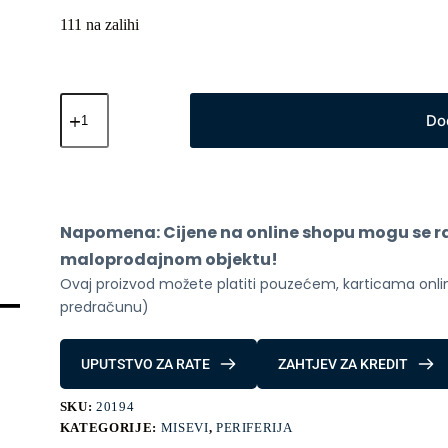
111 na zalihi
Xiaomi
bezicni
Do
mis
3
Rozi
količina
Napomena: Cijene na online shopu mogu se raz
maloprodajnom objektu!
Ovaj proizvod možete platiti pouzećem, karticama online
predračunu)
UPUTSTVO ZA RATE
ZAHTJEV ZA KREDIT
SKU:
20194
KATEGORIJE:
MISEVI
,
PERIFERIJA