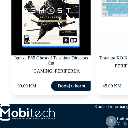
Igra za PS5 Ghost of Tsushima Directors
Tastatura XO K
Cut
PERIF
GAMING
,
PERIFERIJA
Dodaj u korpu
99,00
KM
45,00
KM
Kontakt informaci
Lokac
Marije