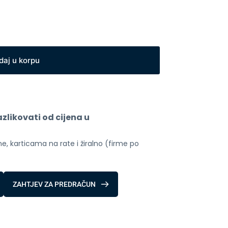
daj u korpu
likovati od cijena u 
, karticama na rate i žiralno (firme po 
ZAHTJEV ZA PREDRAČUN