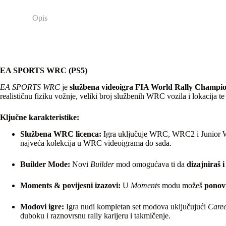
Opis
EA SPORTS WRC (PS5)
EA SPORTS WRC
je
službena videoigra FIA World Rally Champ
realističnu fiziku vožnje, veliki broj službenih WRC vozila i lokacija 
Ključne karakteristike:
Službena WRC licenca:
Igra uključuje WRC, WRC2 i Junior WRC
najveća kolekcija u WRC videoigrama do sada.
Builder Mode:
Novi
Builder
mod omogućava ti da
dizajniraš i
Moments & povijesni izazovi:
U
Moments
modu možeš
ponovn
Modovi igre:
Igra nudi kompletan set modova uključujući
Care
duboku i raznovrsnu rally karijeru i takmičenje.