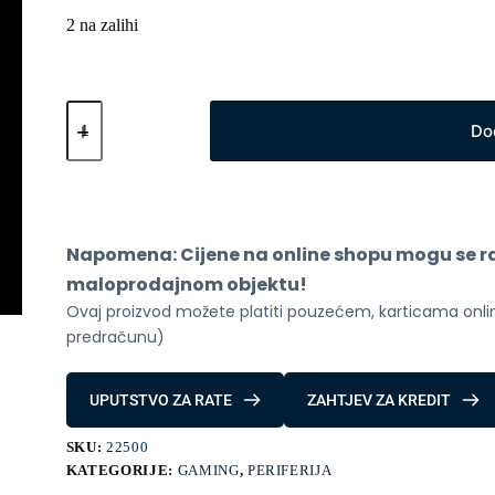
2 na zalihi
Igra
za
Do
PS5
EA
SPORTS
WRC
količina
Napomena: Cijene na online shopu mogu se raz
maloprodajnom objektu!
Ovaj proizvod možete platiti pouzećem, karticama online
predračunu)
UPUTSTVO ZA RATE
ZAHTJEV ZA KREDIT
SKU:
22500
KATEGORIJE:
GAMING
,
PERIFERIJA