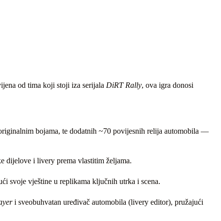
jena od tima koji stoji iza serijala
DiRT Rally
, ova igra donosi
iginalnim bojama, te dodatnih ~70 povijesnih relija automobila —
ke dijelove i livery prema vlastitim željama.
ajući svoje vještine u replikama ključnih utrka i scena.
ayer
i sveobuhvatan uređivač automobila (livery editor), pružajući