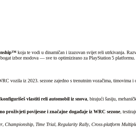
ionship™
koja te vodi u dinamičan i izazovan svijet reli utrkivanja. Razvi
te bogat izbor modova — sve to optimizirano za PlayStation 5 platformu.
 vozila iz 2023. sezone zajedno s trenutnim vozačima, timovima i or
 konfigurišeš vlastiti reli automobil iz snova
, birajući šasiju, mehanič
o proživjeti povijesne i značajne događaje iz WRC sezone
, testir
er
,
Championship
,
Time Trial
,
Regularity Rally
,
Cross‑platform Multipl