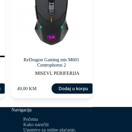
ReDragon Gaming mis M601
Centrophorus 2
MISEVI
,
PERIFERIJA
u
Dodaj u korpu
49,00
KM
Navigacija
Početna
Kako naručiti
Uputstvo za online plaćanje,