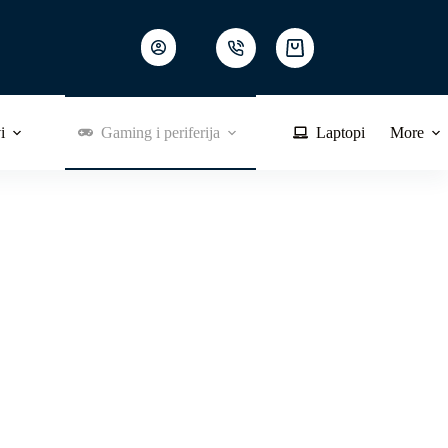
Shopping
cart
i
Gaming i periferija
Laptopi
More