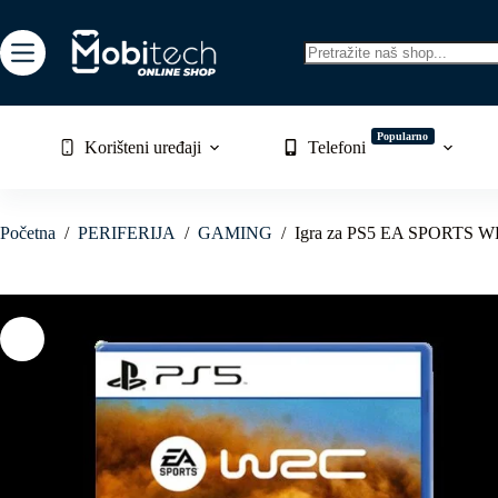
Skip
to
content
No
results
Popularno
Korišteni uređaji
Telefoni
Početna
/
PERIFERIJA
/
GAMING
/
Igra za PS5 EA SPORTS 