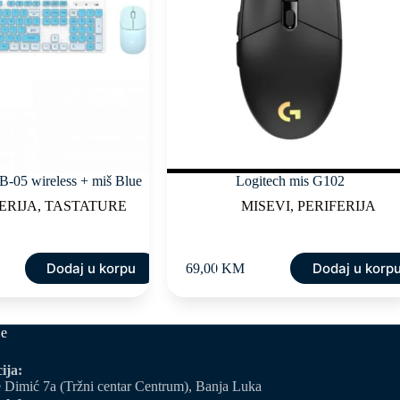
B-05 wireless + miš Blue
Logitech mis G102
ERIJA
,
TASTATURE
MISEVI
,
PERIFERIJA
Dodaj u korpu
Dodaj u korp
69,00
KM
je
ija:
 Dimić 7a (Tržni centar Centrum), Banja Luka