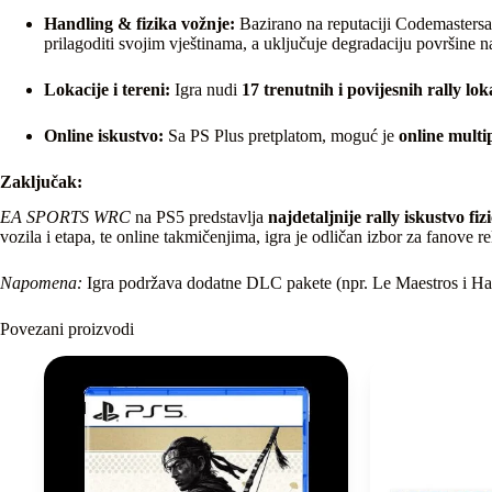
Handling & fizika vožnje:
Bazirano na reputaciji Codemastersa
prilagoditi svojim vještinama, a uključuje degradaciju površine na 
Lokacije i tereni:
Igra nudi
17 trenutnih i povijesnih rally lok
Online iskustvo:
Sa PS Plus pretplatom, moguć je
online multi
Zaključak:
EA SPORTS WRC
na PS5 predstavlja
najdetaljnije rally iskustvo fizi
vozila i etapa, te online takmičenjima, igra je odličan izbor za fanove 
Napomena:
Igra podržava dodatne DLC pakete (npr. Le Maestros i Hard
Povezani proizvodi