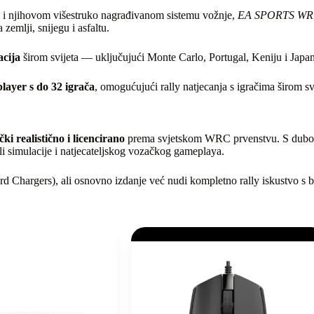
 i njihovom višestruko nagrađivanom sistemu vožnje,
EA SPORTS W
zemlji, snijegu i asfaltu.
acija
širom svijeta — uključujući Monte Carlo, Portugal, Keniju i Japan 
player s do 32 igrača
, omogućujući rally natjecanja s igračima širom sv
čki realistično i licencirano
prema svjetskom WRC prvenstvu. S dubok
reli simulacije i natjecateljskog vozačkog gameplaya.
 Chargers), ali osnovno izdanje već nudi kompletno rally iskustvo s 