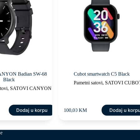
 CANYON Badian SW-68
Cubot smartwatch C5 Black
Black
Pametni satovi
,
SATOVI CUBO
tovi
,
SATOVI CANYON
Dodaj u korpu
Dodaj u korp
100,00
KM
je