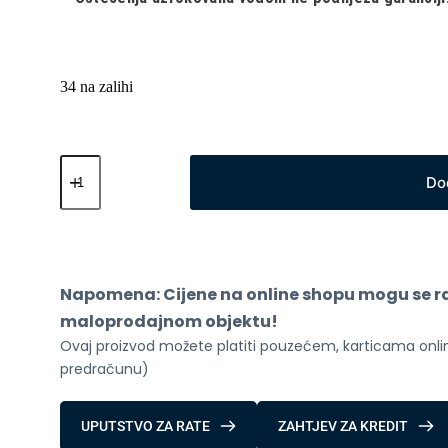
34 na zalihi
Xiaomi
Redmi
Do
Watch
5
Lite
Gold
količina
Napomena: Cijene na online shopu mogu se raz
maloprodajnom objektu!
Ovaj proizvod možete platiti pouzećem, karticama online
predračunu)
UPUTSTVO ZA RATE
ZAHTJEV ZA KREDIT