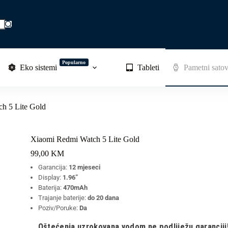
Popularno
Eko sistemi
Tableti
Pametni satov
h 5 Lite Gold
Xiaomi Redmi Watch 5 Lite Gold
99,00
KM
Garancija:
12 mjeseci
Display:
1.96”
Baterija:
470mAh
Trajanje baterije:
do 20 dana
Poziv/Poruke:
Da
Oštećenja uzrokovana vodom ne podliježu garanciji