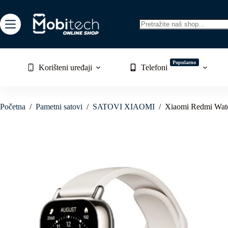
Skip
to
content
No
results
Popularno
Korišteni uređaji
Telefoni
Početna
/
Pametni satovi
/
SATOVI XIAOMI
/
Xiaomi Redmi Watc