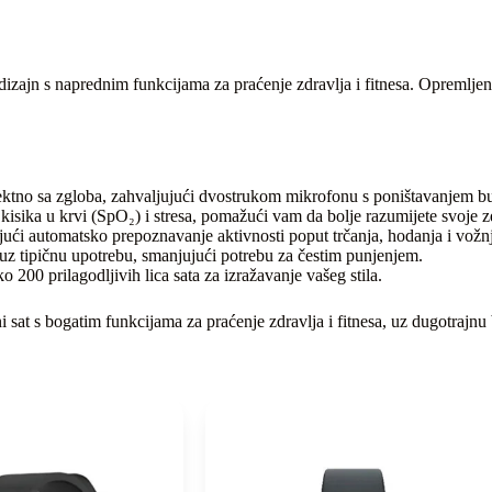
 dizajn s naprednim funkcijama za praćenje zdravlja i fitnesa. Opreml
ktno sa zgloba, zahvaljujući dvostrukom mikrofonu s poništavanjem b
kisika u krvi (SpO₂) i stresa, pomažući vam da bolje razumijete svoje z
ći automatsko prepoznavanje aktivnosti poput trčanja, hodanja i vožnj
uz tipičnu upotrebu, smanjujući potrebu za čestim punjenjem.
ko 200 prilagodljivih lica sata za izražavanje vašeg stila.
i sat s bogatim funkcijama za praćenje zdravlja i fitnesa, uz dugotrajnu