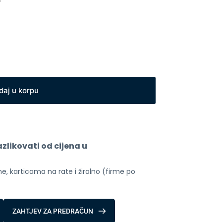
daj u korpu
likovati od cijena u 
, karticama na rate i žiralno (firme po 
ZAHTJEV ZA PREDRAČUN