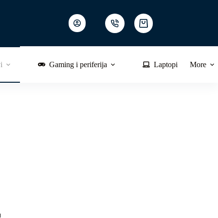
Shopping
cart
i
Gaming i periferija
Laptopi
More
!