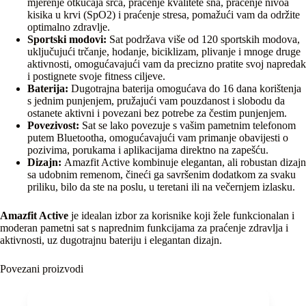
mjerenje otkucaja srca, praćenje kvalitete sna, praćenje nivoa
kisika u krvi (SpO2) i praćenje stresa, pomažući vam da održite
optimalno zdravlje.
Sportski modovi:
Sat podržava više od 120 sportskih modova,
uključujući trčanje, hodanje, biciklizam, plivanje i mnoge druge
aktivnosti, omogućavajući vam da precizno pratite svoj napredak
i postignete svoje fitness ciljeve.
Baterija:
Dugotrajna baterija omogućava do 16 dana korištenja
s jednim punjenjem, pružajući vam pouzdanost i slobodu da
ostanete aktivni i povezani bez potrebe za čestim punjenjem.
Povezivost:
Sat se lako povezuje s vašim pametnim telefonom
putem Bluetootha, omogućavajući vam primanje obavijesti o
pozivima, porukama i aplikacijama direktno na zapešću.
Dizajn:
Amazfit Active kombinuje elegantan, ali robustan dizajn
sa udobnim remenom, čineći ga savršenim dodatkom za svaku
priliku, bilo da ste na poslu, u teretani ili na večernjem izlasku.
Amazfit Active
je idealan izbor za korisnike koji žele funkcionalan i
moderan pametni sat s naprednim funkcijama za praćenje zdravlja i
aktivnosti, uz dugotrajnu bateriju i elegantan dizajn.
Povezani proizvodi