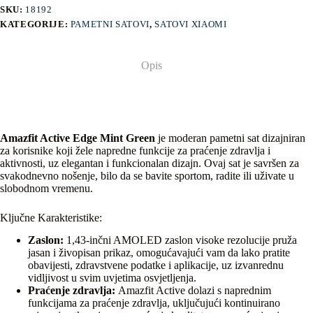
SKU:
18192
KATEGORIJE:
PAMETNI SATOVI
,
SATOVI XIAOMI
Opis
Amazfit Active Edge Mint Green
je moderan pametni sat dizajniran
za korisnike koji žele napredne funkcije za praćenje zdravlja i
aktivnosti, uz elegantan i funkcionalan dizajn. Ovaj sat je savršen za
svakodnevno nošenje, bilo da se bavite sportom, radite ili uživate u
slobodnom vremenu.
Ključne Karakteristike:
Zaslon:
1,43-inčni AMOLED zaslon visoke rezolucije pruža
jasan i živopisan prikaz, omogućavajući vam da lako pratite
obavijesti, zdravstvene podatke i aplikacije, uz izvanrednu
vidljivost u svim uvjetima osvjetljenja.
Praćenje zdravlja:
Amazfit Active dolazi s naprednim
funkcijama za praćenje zdravlja, uključujući kontinuirano