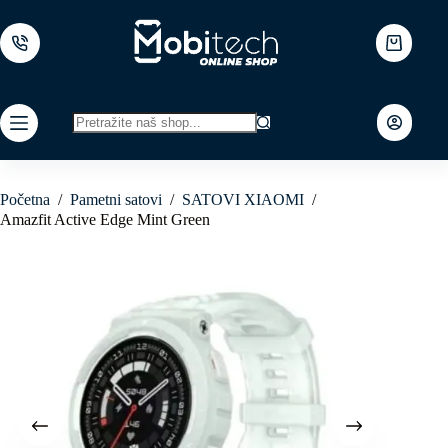
Skip
to
content
Shopping
cart
No
results
Početna
/
Pametni satovi
/
SATOVI XIAOMI
/
Amazfit Active Edge Mint Green