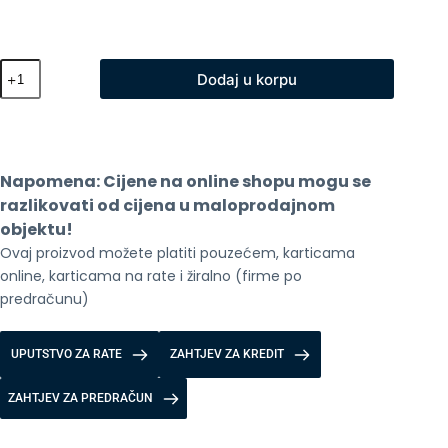
Amazfit
Dodaj u korpu
Active
Edge
Mint
Green
količina
Napomena: Cijene na online shopu mogu se 
razlikovati od cijena u maloprodajnom 
objektu!
Ovaj proizvod možete platiti pouzećem, karticama 
online, karticama na rate i žiralno (firme po 
predračunu)
UPUTSTVO ZA RATE
ZAHTJEV ZA KREDIT
ZAHTJEV ZA PREDRAČUN