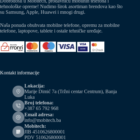
Dobrodošli u Mobitech, prodavnicu mobilnih telefona i
tehnološke opreme! Nudimo širok asortiman brendova kao što
su Samsung, Apple, Huawei i mnogi drugi.
Naša ponuda obuhvata mobilne telefone, opremu za mobilne
telefone, laptopove, tablete i ostale tehničke uređaje.
Kontakt informacije
Lokacija:
Marije Dimić 7a (Tržni centar Centrum), Banja
Luka
Broj telefona:
+387 65 792 968
Email adresa:
info@mobitech.ba
Mobitech:
JIB 4510626800001
PDV 510626800001