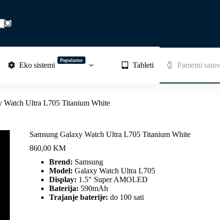
Popularno
Eko sistemi
Tableti
Pametni satov
 Watch Ultra L705 Titanium White
Samsung Galaxy Watch Ultra L705 Titanium White
860,00
KM
Brend:
Samsung
Model:
Galaxy Watch Ultra L705
Display:
1.5″ Super AMOLED
Baterija:
590mAh
Trajanje baterije:
do 100 sati