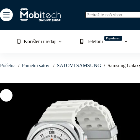
Skip
to
content
No
results
Popularno
Korišteni uređaji
Telefoni
Početna
/
Pametni satovi
/
SATOVI SAMSUNG
/
Samsung Galaxy