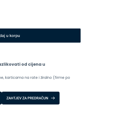
daj u korpu
likovati od cijena u 
, karticama na rate i žiralno (firme po 
ZAHTJEV ZA PREDRAČUN