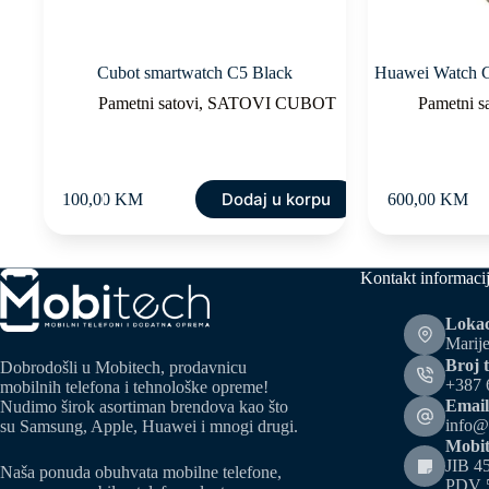
Cubot smartwatch C5 Black
Huawei Watch G
Pametni satovi
,
SATOVI CUBOT
Pametni s
Dodaj u korpu
100,00
KM
600,00
KM
Kontakt informaci
Lokac
Marije
Broj t
Dobrodošli u Mobitech, prodavnicu
+387 
mobilnih telefona i tehnološke opreme!
Email
Nudimo širok asortiman brendova kao što
info@
su Samsung, Apple, Huawei i mnogi drugi.
Mobit
JIB 4
Naša ponuda obuhvata mobilne telefone,
PDV 