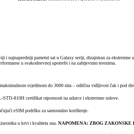
viji i najnapredniji pametni sat u Galaxy seriji, dizajniran za ekstremne 
rformanse u svakodnevnoj upotrebi i na zahtjevnim terenima.
simalnom svjetlinom do 3000 nita – odlična vidljivost čak i pod di
STD-810H certifikat otpornosti na udarce i ekstremne uslove.
učujući eSIM podršku za samostalno korištenje.
iseonika u krvi i kvaliteta sna.
NAPOMENA: ZBOG ZAKONSKE R