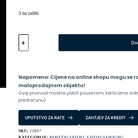
3 na zalihi
Samsung
Galaxy
Do
Watch
Ultra
L705
Titanium
White
količina
Napomena: Cijene na online shopu mogu se raz
maloprodajnom objektu!
Ovaj proizvod možete platiti pouzećem, karticama online
predračunu)
UPUTSTVO ZA RATE
ZAHTJEV ZA KREDIT
SKU:
22807
KATEGORIJE:
PAMETNI SATOVI
,
SATOVI SAMSUNG