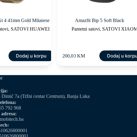
t 4 41mm Gold Milanese
Amazfit Bip 5 Soft Black
atovi
,
SATOVI HUAWEI
Pametni satovi
,
SATOVI XIAOM
Dodaj u korpu
Dodaj u korp
200,00
KM
je
ija:
 Dimić 7a (Tržni centar Centrum), Banja Luka
elefona:
65 792 968
 adresa:
mobitech.ba
ech:
510626800001
510626800001