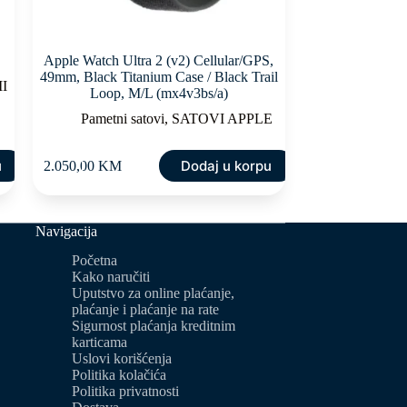
Apple Watch Ultra 2 (v2) Cellular/GPS,
49mm, Black Titanium Case / Black Trail
I
Loop, M/L (mx4v3bs/a)
Pametni satovi
,
SATOVI APPLE
u
Dodaj u korpu
2.050,00
KM
Navigacija
Početna
Kako naručiti
Uputstvo za online plaćanje,
plaćanje i plaćanje na rate
Sigurnost plaćanja kreditnim
karticama
Uslovi korišćenja
Politika kolačića
Politika privatnosti