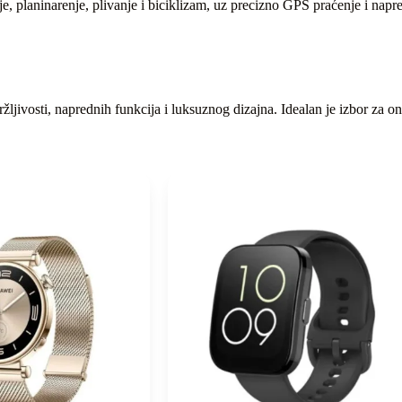
e, planinarenje, plivanje i biciklizam, uz precizno GPS praćenje i napre
vosti, naprednih funkcija i luksuznog dizajna. Idealan je izbor za one k