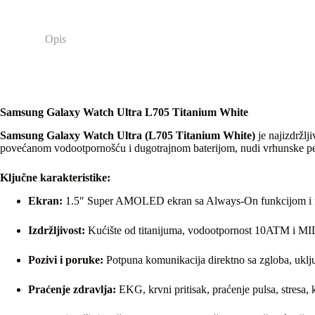
Opis
Samsung Galaxy Watch Ultra L705 Titanium White
Samsung Galaxy Watch Ultra (L705 Titanium White)
je najizdržlji
povećanom vodootpornošću i dugotrajnom baterijom, nudi vrhunske pe
Ključne karakteristike:
Ekran:
1.5″ Super AMOLED ekran sa Always-On funkcijom i mak
Izdržljivost:
Kućište od titanijuma, vodootpornost 10ATM i MIL-
Pozivi i poruke:
Potpuna komunikacija direktno sa zgloba, uklj
Praćenje zdravlja:
EKG, krvni pritisak, praćenje pulsa, stresa, k