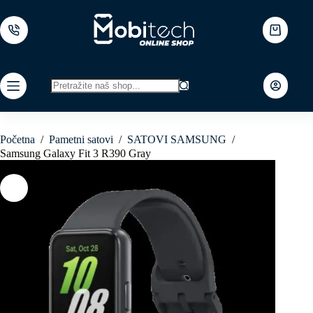
Skip
to
content
Shopping
cart
No
results
Početna
/
Pametni satovi
/
SATOVI SAMSUNG
/
Samsung Galaxy Fit 3 R390 Gray