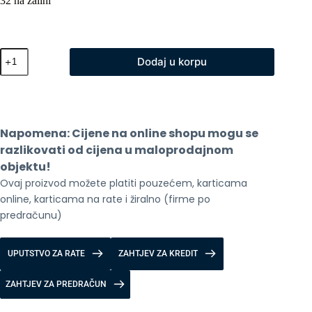
32 na zalihi
Samsung
Dodaj u korpu
Galaxy
Fit
3
R390
Gray
količina
Napomena: Cijene na online shopu mogu se 
razlikovati od cijena u maloprodajnom 
objektu!
Ovaj proizvod možete platiti pouzećem, karticama 
online, karticama na rate i žiralno (firme po 
predračunu)
UPUTSTVO ZA RATE
ZAHTJEV ZA KREDIT
ZAHTJEV ZA PREDRAČUN