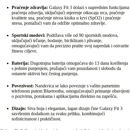
Praćenje zdravlja:
Galaxy Fit 3 dolazi s naprednim funkcijama
praćenja zdravlja, uključujući mjerenje otkucaja srca, praćenje
kvalitete sna, praćenje nivoa kisika u krvi (SpO2) i praćenje
stresa, pomažući vam da održite optimalno zdravlje.
Sportski modovi:
Podržava više od 90 sportskih modova,
uključujući trčanje, hodanje, biciklizam i plivanje,
omogućavajući vam da precizno pratite svoj napredak i ostvarite
fitness ciljeve.
Baterija:
Dugotrajna baterija omogućava do 13 dana korištenja
s jednim punjenjem, pružajući vam pouzdanost i slobodu da
ostanete aktivni bez čestog punjenja.
Povezivost:
Narukvica se lako povezuje s vašim pametnim
telefonom putem Bluetootha, omogućavajući primanje obavijesti
o pozivima, porukama i aplikacijama direktno na zapešću.
Dizajn:
Siva boja i elegantan, lagan dizajn čine Galaxy Fit 3
savršenim dodatkom za svaku priliku, kombinujući
sofisticiranost i praktičnost.