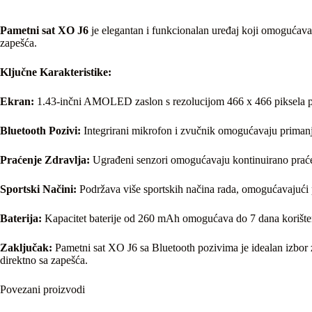
Pametni sat XO J6
je elegantan i funkcionalan uređaj koji omogućava 
zapešća.
Ključne Karakteristike:
Ekran:
1.43-inčni AMOLED zaslon s rezolucijom 466 x 466 piksela pruž
Bluetooth Pozivi:
Integrirani mikrofon i zvučnik omogućavaju primanj
Praćenje Zdravlja:
Ugrađeni senzori omogućavaju kontinuirano praćenje
Sportski Načini:
Podržava više sportskih načina rada, omogućavajući pre
Baterija:
Kapacitet baterije od 260 mAh omogućava do 7 dana korišten
Zaključak:
Pametni sat XO J6 sa Bluetooth pozivima je idealan izbor za
direktno sa zapešća.
Povezani proizvodi