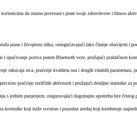
korisnicima da ostanu povezani i prate svoje zdravstvene i fitness akti
a jasnu i živopisnu sliku, omogućavajući lako čitanje obavijesti i po
e i upućivanje poziva putem Bluetooth veze, pružajući praktičnost kom
 otkucaja srca, praćenje kvaliteta sna i drugih vitalnih parametara, p
cizno praćenje različitih aktivnosti i pružajući detaljne statistike za 
ja s jednim punjenjem, osiguravajući dugotrajnu upotrebu bez čestog 
 korisnike koji traže svestran i pouzdan uređaj koji kombinuje napredne