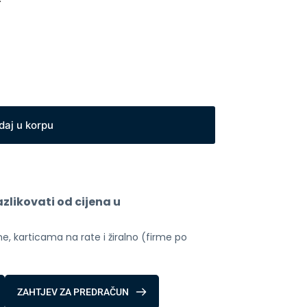
daj u korpu
likovati od cijena u 
, karticama na rate i žiralno (firme po 
ZAHTJEV ZA PREDRAČUN