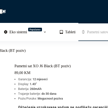
Popularno
Eko sistemi
Tableti
Pametni satov
Black (BT poziv)
Pametni sat XO J6 Black (BT poziv)
89,00
KM
Garancija:
12 mjeseci
Display:
1.43”
Baterija:
26
0mAh
Trajanje baterije:
do 30 dana
Poziv/Poruke:
Mogucnost poziva
Oštećenja uzrokovana vodom ne podliježu garanciji