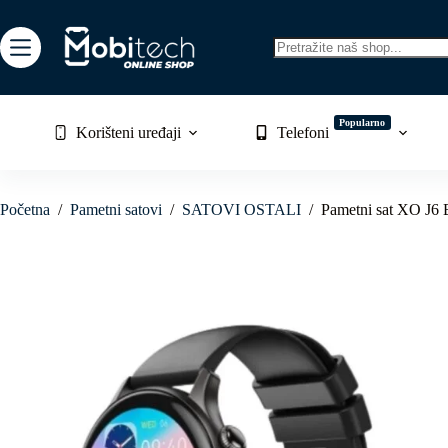
Skip
to
content
No
results
Popularno
Korišteni uređaji
Telefoni
Početna
/
Pametni satovi
/
SATOVI OSTALI
/
Pametni sat XO J6 