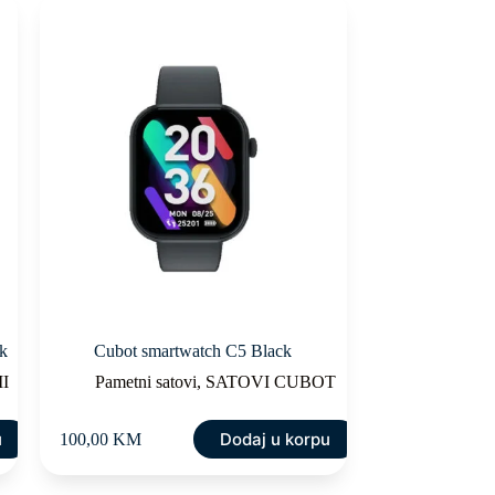
ck
Cubot smartwatch C5 Black
I
Pametni satovi
,
SATOVI CUBOT
u
Dodaj u korpu
100,00
KM