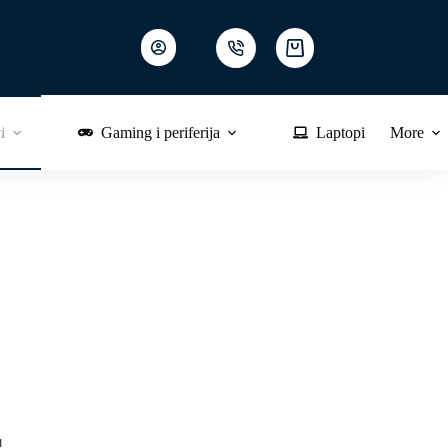
Shopping
cart
i
Gaming i periferija
Laptopi
More
!