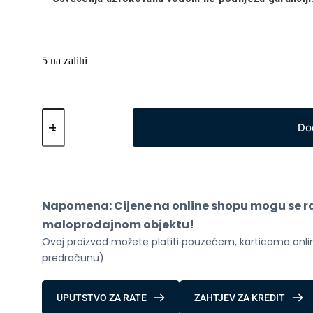
5 na zalihi
Pametni
sat
Do
XO
J6
Black
(BT
poziv)
količina
Napomena: Cijene na online shopu mogu se raz
maloprodajnom objektu!
Ovaj proizvod možete platiti pouzećem, karticama online
predračunu)
UPUTSTVO ZA RATE
ZAHTJEV ZA KREDIT