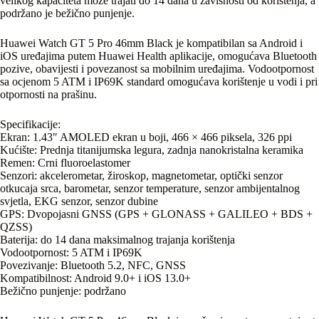
velikog kapaciteta može trajati do 14 dana u zavisnosti od korištenja, a
podržano je bežično punjenje.
Huawei Watch GT 5 Pro 46mm Black je kompatibilan sa Android i
iOS uređajima putem Huawei Health aplikacije, omogućava Bluetooth
pozive, obavijesti i povezanost sa mobilnim uređajima. Vodootpornost
sa ocjenom 5 ATM i IP69K standard omogućava korištenje u vodi i pri
otpornosti na prašinu.
Specifikacije:
Ekran: 1.43″ AMOLED ekran u boji, 466 × 466 piksela, 326 ppi
Kućište: Prednja titanijumska legura, zadnja nanokristalna keramika
Remen: Crni fluoroelastomer
Senzori: akcelerometar, žiroskop, magnetometar, optički senzor
otkucaja srca, barometar, senzor temperature, senzor ambijentalnog
svjetla, EKG senzor, senzor dubine
GPS: Dvopojasni GNSS (GPS + GLONASS + GALILEO + BDS +
QZSS)
Baterija: do 14 dana maksimalnog trajanja korištenja
Vodootpornost: 5 ATM i IP69K
Povezivanje: Bluetooth 5.2, NFC, GNSS
Kompatibilnost: Android 9.0+ i iOS 13.0+
Bežično punjenje: podržano