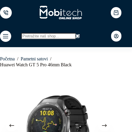
Skip
to
content
Shopping
cart
No
results
Početna
/
Pametni satovi
/
Huawei Watch GT 5 Pro 46mm Black