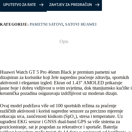
UPUTSTVO ZA RATE
ZAHTJEV ZA PREDRAČUN
KATEGORIJE:
PAMETNI SATOVI
,
SATOVI HUAWEI
Opis
Huawei Watch GT 5 Pro 46mm Black je premium pametni sat
dizajniran za korisnike koji žele napredno praćenje zdravlja, sportskih
aktivnosti i elegantan izgled. Ekran od 1.43″ AMOLED prikazuje
jasne boje i dobru vidljivost u svim uvjetima, dok titanijumsko kućište i
keramička pozadina osiguravaju izdržljivost uz moderan dizajn.
Ovaj model podržava više od 100 sportskih režima za praćenje
različitih aktivnosti i koristi napredne senzore za precizno mjerenje
otkucaja srca, zasićenosti kisikom (SpO₂), stresa i temperature. Uz
ugrađeni EKG senzor i GNSS dual-band GPS sa više sistema za
pozicioniranje, sat je pogodan za rekreativce i sportaše. Baterija