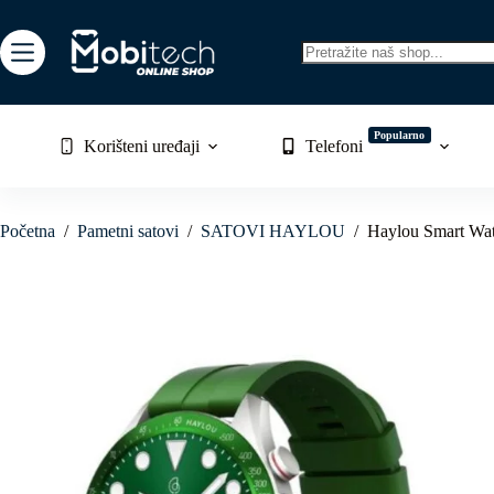
Skip
to
content
No
results
Popularno
Korišteni uređaji
Telefoni
Početna
/
Pametni satovi
/
SATOVI HAYLOU
/
Haylou Smart Wat