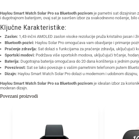
Haylou Smart Watch Solar Pro sa Bluetooth pozivom
je pametni sat dizajniran 
i dugotrajnom baterijom, ovaj sat je savršen izbor za svakodnevno nošenje, bilo d
Ključne Karakteristike:
Zaslon:
1,43-inčni AMOLED zaslon visoke rezolucije pruža kristalno jasan i živ
Bluetooth pozivi:
Haylou Solar Pro omogućava vam obavljanje i primanje poziv
Praćenje zdravlja:
Sat dolazi s funkcijama za praćenje zdravlja, uključujući k
Sportski modovi:
Podržava više sportskih modova, uključujući trčanje, hodanj
Baterija:
Dugotrajna baterija omogućava do 20 dana korištenja s jednim punje
Povezivost:
Sat se lako povezuje s vašim pametnim telefonom putem Bluetoo
Dizajn:
Haylou Smart Watch Solar Pro dolazi u modernom i udobnom dizajnu, koji
Haylou Smart Watch Solar Pro sa Bluetooth pozivom
je idealan izbor za korisn
moderan dizajn.
Povezani proizvodi