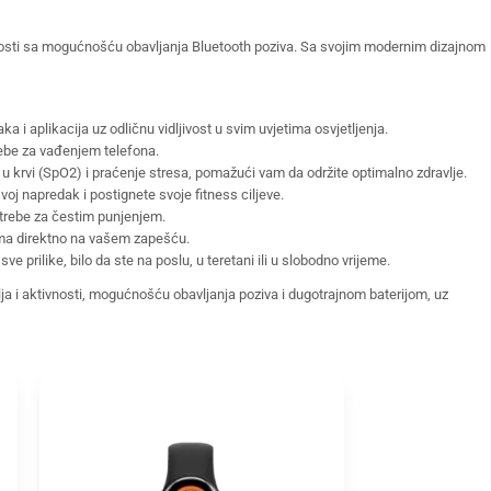
ivnosti sa mogućnošću obavljanja Bluetooth poziva. Sa svojim modernim dizajnom
i aplikacija uz odličnu vidljivost u svim uvjetima osvjetljenja.
ebe za vađenjem telefona.
 u krvi (SpO2) i praćenje stresa, pomažući vam da održite optimalno zdravlje.
oj napredak i postignete svoje fitness ciljeve.
otrebe za čestim punjenjem.
ama direktno na vašem zapešću.
rilike, bilo da ste na poslu, u teretani ili u slobodno vrijeme.
ja i aktivnosti, mogućnošću obavljanja poziva i dugotrajnom baterijom, uz