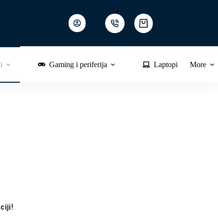
Shopping
cart
i
Gaming i periferija
Laptopi
More
iji!