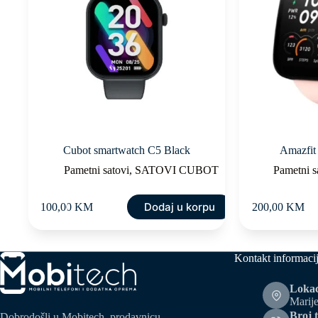
Cubot smartwatch C5 Black
Amazfit 
Pametni satovi
,
SATOVI CUBOT
Pametni s
Dodaj u korpu
100,00
KM
200,00
KM
Kontakt informaci
Lokac
Marije
Broj t
Dobrodošli u Mobitech, prodavnicu