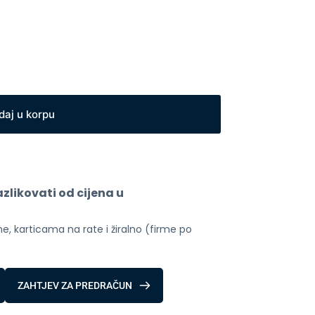
daj u korpu
likovati od cijena u 
, karticama na rate i žiralno (firme po 
ZAHTJEV ZA PREDRAČUN