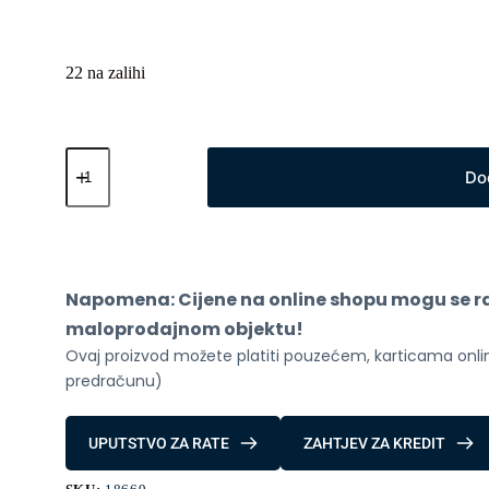
22 na zalihi
Haylou
Smart
Do
Watch
Solar
Pro
Green
sa
Bluetooth
Napomena: Cijene na online shopu mogu se raz
pozivom
količina
maloprodajnom objektu!
Ovaj proizvod možete platiti pouzećem, karticama online
predračunu)
UPUTSTVO ZA RATE
ZAHTJEV ZA KREDIT