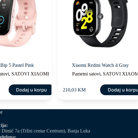
Bip 5 Pastel Pink
Xiaomi Redmi Watch 4 Gray
atovi
,
SATOVI XIAOMI
Pametni satovi
,
SATOVI XIAOM
Dodaj u korpu
Dodaj u korp
210,00
KM
je
ija:
 Dimić 7a (Tržni centar Centrum), Banja Luka
elefona: