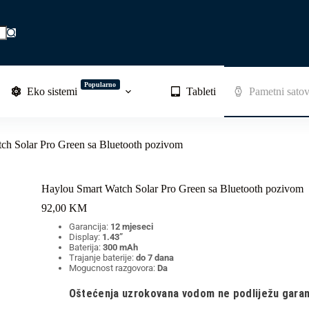
Popularno
Eko sistemi
Tableti
Pametni satov
ch Solar Pro Green sa Bluetooth pozivom
Haylou Smart Watch Solar Pro Green sa Bluetooth pozivom
92,00
KM
Garancija:
12 mjeseci
Display:
1.43”
Baterija:
300 mAh
Trajanje baterije:
do 7 dana
Mogucnost razgovora:
Da
Oštećenja uzrokovana vodom ne podliježu garanc