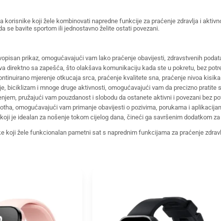
za korisnike koji žele kombinovati napredne funkcije za praćenje zdravlja i akt
a se bavite sportom ili jednostavno želite ostati povezani.
opisan prikaz, omogućavajući vam lako praćenje obavijesti, zdravstvenih podataka 
a direktno sa zapešća, što olakšava komunikaciju kada ste u pokretu, bez potr
ontinuirano mjerenje otkucaja srca, praćenje kvalitete sna, praćenje nivoa kisika
e, biciklizam i mnoge druge aktivnosti, omogućavajući vam da precizno pratite sv
njem, pružajući vam pouzdanost i slobodu da ostanete aktivni i povezani bez p
tha, omogućavajući vam primanje obavijesti o pozivima, porukama i aplikacij
 je idealan za nošenje tokom cijelog dana, čineći ga savršenim dodatkom za sve p
ike koji žele funkcionalan pametni sat s naprednim funkcijama za praćenje zdravl