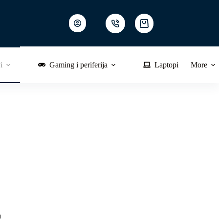
Shopping
cart
i
Gaming i periferija
Laptopi
More
!