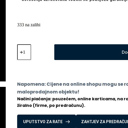
333 na zalihi
Cubot
U1
Do
sa
Bluetooth
pozivom
Black
količina
Napomena: Cijene na online shopu mogu se raz
maloprodajnom objektu!
Načini plaćanja: pouzećem, online karticama, na rate
žiralno (firme, po predračunu).
UPUTSTVO ZA RATE
ZAHTJEV ZA PREDRAČU