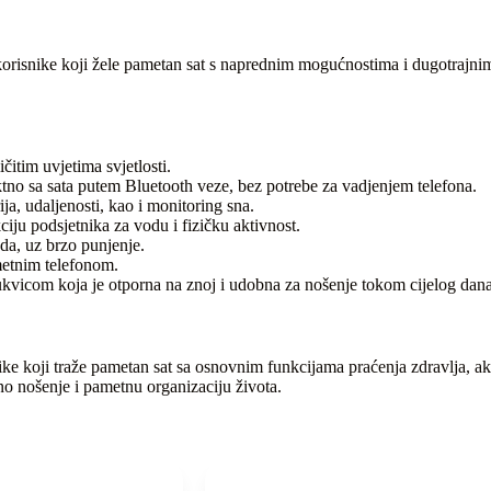
a korisnike koji žele pametan sat s naprednim mogućnostima i dugotraj
ičitim uvjetima svjetlosti.
no sa sata putem Bluetooth veze, bez potrebe za vadjenjem telefona.
ja, udaljenosti, kao i monitoring sna.
ciju podsjetnika za vodu i fizičku aktivnost.
da, uz brzo punjenje.
metnim telefonom.
kvicom koja je otporna na znoj i udobna za nošenje tokom cijelog dana
ke koji traže pametan sat sa osnovnim funkcijama praćenja zdravlja, a
no nošenje i pametnu organizaciju života.