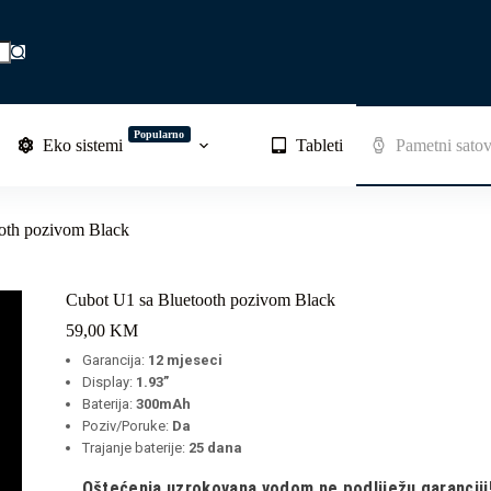
Popularno
Eko sistemi
Tableti
Pametni satov
oth pozivom Black
Cubot U1 sa Bluetooth pozivom Black
59,00
KM
Garancija:
12 mjeseci
Display:
1.93”
Baterija:
300mAh
Poziv/Poruke:
Da
Trajanje baterije:
25 dana
Oštećenja uzrokovana vodom ne podliježu garanciji