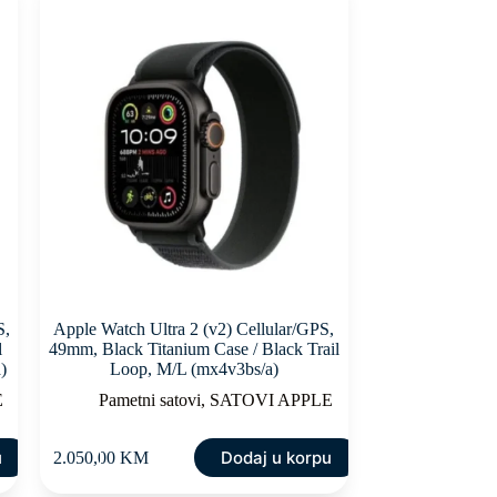
S,
Apple Watch Ultra 2 (v2) Cellular/GPS,
l
49mm, Black Titanium Case / Black Trail
)
Loop, M/L (mx4v3bs/a)
E
Pametni satovi
,
SATOVI APPLE
u
Dodaj u korpu
2.050,00
KM