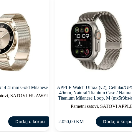
t 4 41mm Gold Milanese
APPLE Watch Ultra2 (v2), Cellular/GP
49mm, Natural Titanium Case / Natura
atovi
,
SATOVI HUAWEI
Titanium Milanese Loop, M (mx5r3bs/a
Pametni satovi
,
SATOVI APPL
Dodaj u korpu
Dodaj u korp
2.050,00
KM