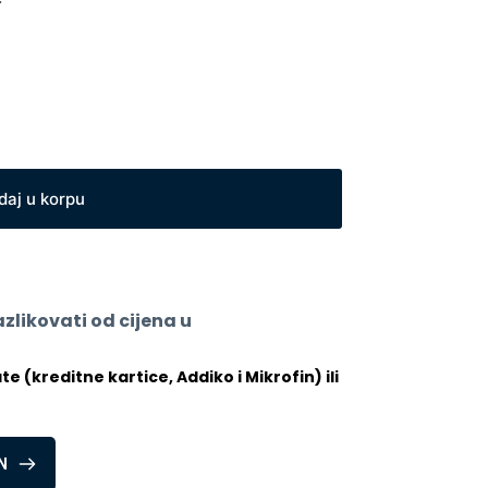
daj u korpu
likovati od cijena u 
 (kreditne kartice, Addiko i Mikrofin) ili 
N