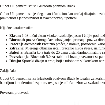
Cubot U1 pametni sat sa Bluetooth pozivom Black
Cubot U1 pametni sat je elegantan i funkcionalan uređaj dizajniran z
praktičnost i jednostavnost u svakodnevnoj upotrebi.
Ključne karakteristike:
Ekran:
1.93-inčni ekran visoke rezolucije, jasan i čitljiv pod razl
Bluetooth poziv:
Omogućava obavljanje i primanje poziva direkt
Praćenje aktivnosti:
Precizno praćenje koraka, potrošenih kalori
Zdravlje:
Mjerenje otkucaja srca i praćenje nivoa stresa, uz funk
Baterija:
Baterija koja traje do 25 dana u standardnom načinu ra
Povezivanje:
Bluetooth 5.0 za stabilnu i brzu povezanost sa pa
Dizajn:
Sportski dizajn u crnoj boji s udobnom silikonskom naru
Zaključak:
Cubot U1 pametni sat sa Bluetooth pozivom Black je idealan za korisni
baterijom i modernim dizajnom, ovaj sat je odličan izbor za svakodnev
Povezani proizvodi