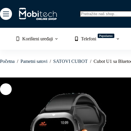
Skip
to
content
No
results
Popularno
Korišteni uređaji
Telefoni
Početna
/
Pametni satovi
/
SATOVI CUBOT
/
Cubot U1 sa Blueto