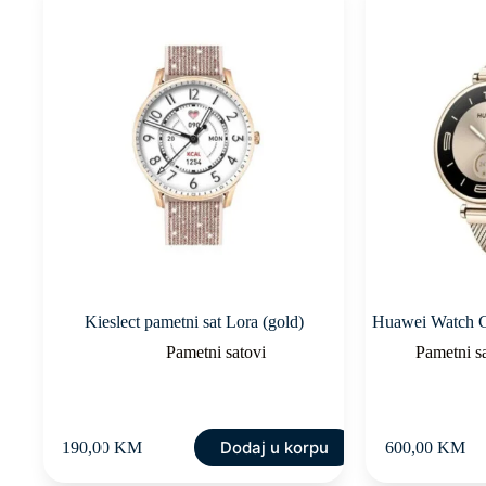
Kieslect pametni sat Lora (gold)
Huawei Watch G
Pametni satovi
Pametni s
Dodaj u korpu
190,00
KM
600,00
KM