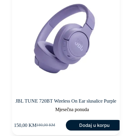
JBL TUNE 720BT Wireless On Ear slusalice Purple
Mjesečna ponuda
Dodaj u korpu
150,00
KM
180,00
KM
Original
Current
price
price