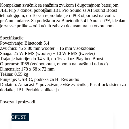
Kompaktan zvučnik sa snažnim zvukom i dugotrajnom baterijom.
JBL Flip 7 donosi poboljšani JBL Pro Sound sa AI Sound Boost
tehnologijom, do 16 sati reprodukcije i IP68 otpornost na vodu,
prašinu i udarce. Sa podrškom za Bluetooth 5.4 i Auracast™, idealan
je za sve prilike – od kućnih zabava do avantura na otvorenom.​
Specifikacije:
Povezivanje: Bluetooth 5.4
Zvučnici: 45 x 80 mm woofer + 16 mm visokotonac
Snaga: 25 W RMS (woofer) + 10 W RMS (tweeter)
Trajanje baterije: do 14 sati, do 16 sati uz Playtime Boost
Otpornost: IP68 (vodootporan, otporan na prašinu i udarce)
Dimenzije: 178 x 68 x 72 mm
Težina: 0,55 kg
Punjenje: USB-C, podrška za Hi-Res audio
Dodatno: Auracast™ povezivanje više zvučnika, PushLock sistem za
dodatke, JBL Portable aplikacija
Povezani proizvodi
POPUST