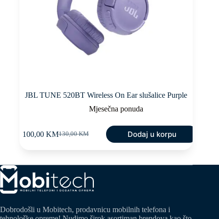
JBL TUNE 520BT Wireless On Ear slušalice Purple
Mjesečna ponuda
Dodaj u korpu
100,00
KM
130,00
KM
Original
Current
price
price
was:
is:
130,00 KM.
100,00 KM.
Dobrodošli u Mobitech, prodavnicu mobilnih telefona i
tehnološke opreme! Nudimo širok asortiman brendova kao što