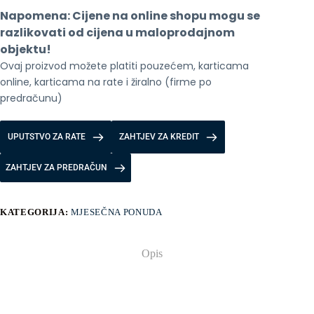
Napomena: Cijene na online shopu mogu se 
razlikovati od cijena u maloprodajnom 
objektu!
Ovaj proizvod možete platiti pouzećem, karticama 
online, karticama na rate i žiralno (firme po 
predračunu)
UPUTSTVO ZA RATE
ZAHTJEV ZA KREDIT
ZAHTJEV ZA PREDRAČUN
KATEGORIJA:
MJESEČNA PONUDA
Opis