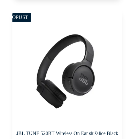
was:
is:
180,00 KM.
150,00 KM.
POPUST
JBL TUNE 520BT Wireless On Ear slušalice Black