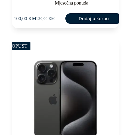
Mjesečna ponuda
Dodaj u korpu
100,00
KM
130,00
KM
Original
Current
price
price
was:
is:
130,00 KM.
100,00 KM.
POPUST