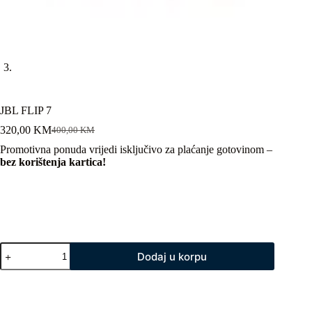
JBL FLIP 7
320,00
KM
400,00
KM
Original
Current
price
price
Promotivna ponuda vrijedi isključivo za plaćanje gotovinom –
was:
is:
bez korištenja kartica!
400,00 KM.
320,00 KM.
JBL
Dodaj u korpu
FLIP
7
količina