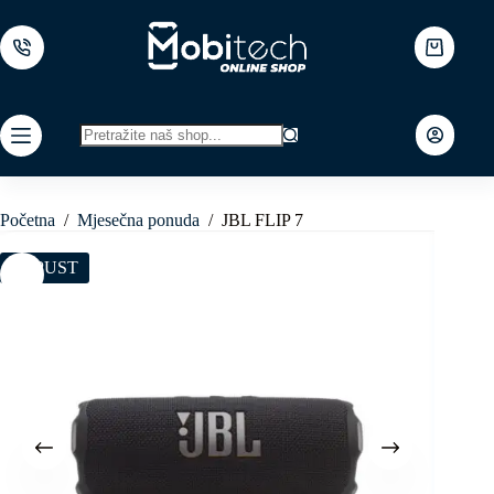
Skip
to
content
Shopping
cart
No
results
Početna
/
Mjesečna ponuda
/
JBL FLIP 7
POPUST