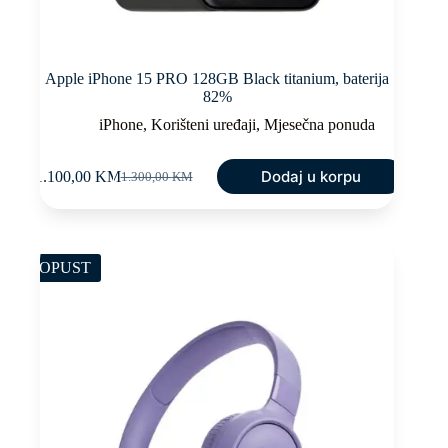
Apple iPhone 15 PRO 128GB Black titanium, baterija
82%
iPhone
,
Korišteni uređaji
,
Mjesečna ponuda
Dodaj u korpu
1.100,00
KM
1.300,00
KM
Original
Current
price
price
was:
is:
1.300,00 KM.
1.100,00 KM.
POPUST