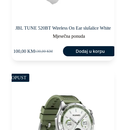
JBL TUNE 520BT Wireless On Ear slušalice White
Mjesečna ponuda
Dodaj u korpu
100,00
KM
130,00
KM
Original
Current
price
price
was:
is:
130,00 KM.
100,00 KM.
POPUST