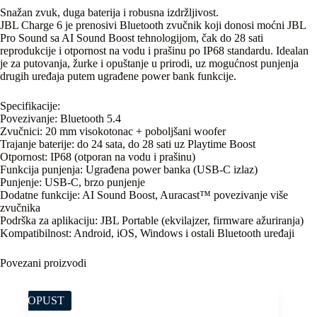
Snažan zvuk, duga baterija i robusna izdržljivost.
JBL Charge 6 je prenosivi Bluetooth zvučnik koji donosi moćni JBL
Pro Sound sa AI Sound Boost tehnologijom, čak do 28 sati
reprodukcije i otpornost na vodu i prašinu po IP68 standardu. Idealan
je za putovanja, žurke i opuštanje u prirodi, uz mogućnost punjenja
drugih uređaja putem ugrađene power bank funkcije.
Specifikacije:
Povezivanje: Bluetooth 5.4
Zvučnici: 20 mm visokotonac + poboljšani woofer
Trajanje baterije: do 24 sata, do 28 sati uz Playtime Boost
Otpornost: IP68 (otporan na vodu i prašinu)
Funkcija punjenja: Ugrađena power banka (USB-C izlaz)
Punjenje: USB-C, brzo punjenje
Dodatne funkcije: AI Sound Boost, Auracast™ povezivanje više
zvučnika
Podrška za aplikaciju: JBL Portable (ekvilajzer, firmware ažuriranja)
Kompatibilnost: Android, iOS, Windows i ostali Bluetooth uređaji
Povezani proizvodi
POPUST