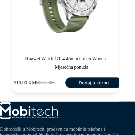
Huawei Watch GT 4 46mm Green Woven
Mjesečna ponuda
Dodaj u korpu
510,00
KM
600,00
KM
Original
Current
price
price
was:
is:
600,00 KM.
510,00 KM.
Dobrodošli u Mobitech, prodavnicu mobilnih telefona i
tehnološke opreme! Nudimo širok asortiman brendova kao što