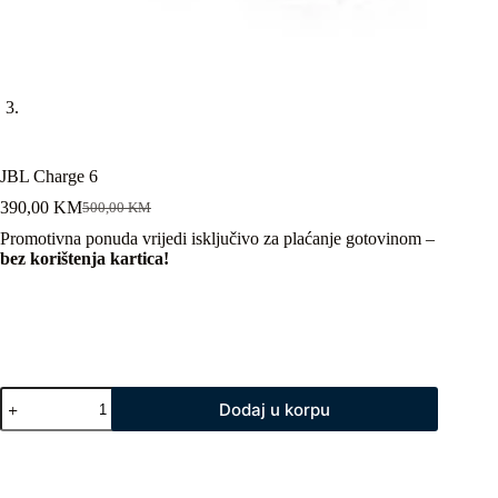
JBL Charge 6
390,00
KM
500,00
KM
Original
Current
price
price
Promotivna ponuda vrijedi isključivo za plaćanje gotovinom –
was:
is:
bez korištenja kartica!
500,00 KM.
390,00 KM.
JBL
Dodaj u korpu
Charge
6
količina