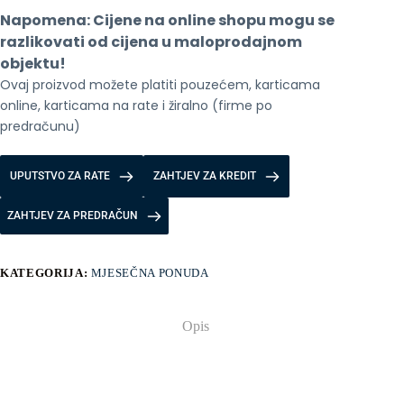
Napomena: Cijene na online shopu mogu se 
razlikovati od cijena u maloprodajnom 
objektu!
Ovaj proizvod možete platiti pouzećem, karticama 
online, karticama na rate i žiralno (firme po 
predračunu)
UPUTSTVO ZA RATE
ZAHTJEV ZA KREDIT
ZAHTJEV ZA PREDRAČUN
KATEGORIJA:
MJESEČNA PONUDA
Opis