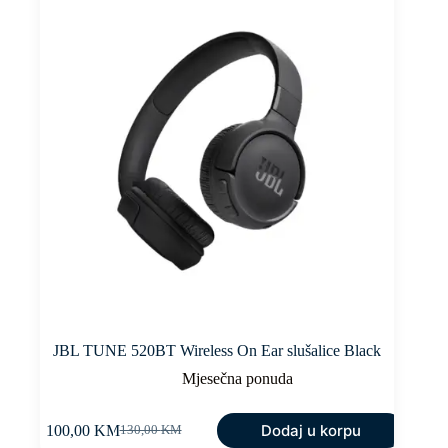
JBL TUNE 520BT Wireless On Ear slušalice Black
Mjesečna ponuda
Dodaj u korpu
100,00
KM
130,00
KM
Original
Current