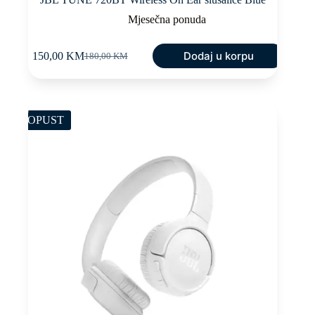
Mjesečna ponuda
Dodaj u korpu
150,00
KM
180,00
KM
Original
Current
price
price
was:
is:
180,00 KM.
150,00 KM.
POPUST