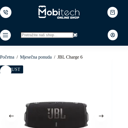
Skip
to
content
Shopping
cart
No
results
Početna
/
Mjesečna ponuda
/
JBL Charge 6
POPUST