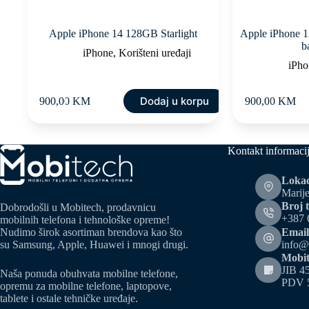
Apple iPhone 14 128GB Starlight
Apple iPhone 
b
iPhone
,
Korišteni uređaji
iPho
Dodaj u korpu
900,00
KM
900,00
KM
Kontakt informaci
Lokac
Marije
Broj t
Dobrodošli u Mobitech, prodavnicu
+387 
mobilnih telefona i tehnološke opreme!
Email
Nudimo širok asortiman brendova kao što
info@
su Samsung, Apple, Huawei i mnogi drugi.
Mobit
JIB 4
Naša ponuda obuhvata mobilne telefone,
PDV 
opremu za mobilne telefone, laptopove,
tablete i ostale tehničke uređaje.