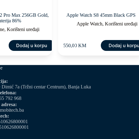
12 Pro Max 256GB Gold,
Apple Watch S8 45mm Black GPS
aterija 86%
Apple Watch
,
Korišteni uređaji
ne
,
Korišteni uređaji
Dodaj u korpu
Dodaj u korp
550,00
KM
je
ija:
 Dimić 7a (Tržni centar Centrum), Banja Luka
elefona:
65 792 968
 adresa:
mobitech.ba
ech:
510626800001
510626800001