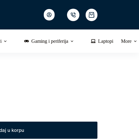
Shopping
cart
i
Gaming i periferija
Laptopi
More
daj u korpu