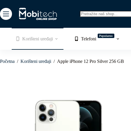
Skip
to
content
No
results
Popularno
Korišteni uređaji
Telefoni
Početna
/
Korišteni uređaji
/
Apple iPhone 12 Pro Silver 256 GB