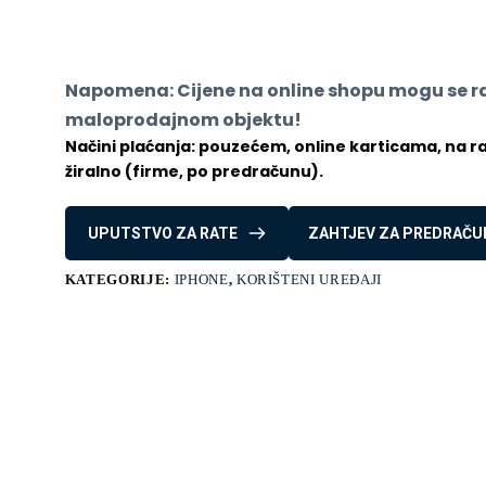
Pro
Silver
256
GB
količina
Napomena: Cijene na online shopu mogu se raz
maloprodajnom objektu!
Načini plaćanja: pouzećem, online karticama, na rate
žiralno (firme, po predračunu).
UPUTSTVO ZA RATE
ZAHTJEV ZA PREDRAČU
KATEGORIJE:
IPHONE
,
KORIŠTENI UREĐAJI