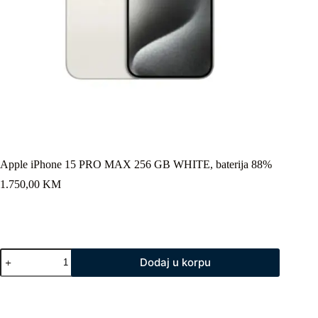
Apple iPhone 15 PRO MAX 256 GB WHITE, baterija 88%
1.750,00
KM
Apple
Dodaj u korpu
iPhone
15
PRO
MAX
256