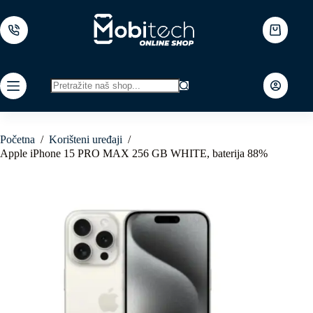
Skip
to
content
Shopping
cart
No
results
Početna
/
Korišteni uređaji
/
Apple iPhone 15 PRO MAX 256 GB WHITE, baterija 88%