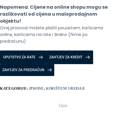
GB
Napomena: Cijene na online shopu mogu se 
WHITE,
baterija
razlikovati od cijena u maloprodajnom 
88%
objektu!
količina
Ovaj proizvod možete platiti pouzećem, karticama 
online, karticama na rate i žiralno (firme po 
predračunu)
UPUTSTVO ZA RATE
ZAHTJEV ZA KREDIT
ZAHTJEV ZA PREDRAČUN
KATEGORIJE:
IPHONE
,
KORIŠTENI UREĐAJI
Opis