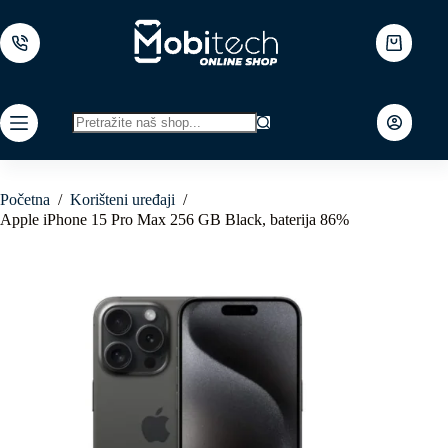
Skip
to
content
Shopping
cart
No
results
Početna
/
Korišteni uređaji
/
Apple iPhone 15 Pro Max 256 GB Black, baterija 86%