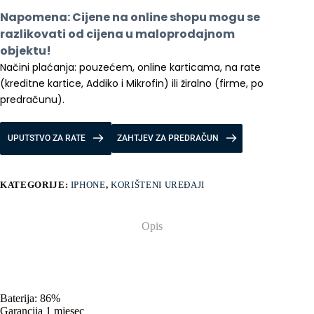
GB
Napomena: Cijene na online shopu mogu se 
Black,
baterija
razlikovati od cijena u maloprodajnom 
86%
objektu!
količina
Načini plaćanja: pouzećem, online karticama, na rate 
(kreditne kartice, Addiko i Mikrofin) ili žiralno (firme, po 
predračunu).
UPUTSTVO ZA RATE
ZAHTJEV ZA PREDRAČUN
KATEGORIJE:
IPHONE
,
KORIŠTENI UREĐAJI
Opis
Baterija: 86%
Garancija 1 mjesec