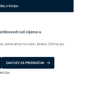
daj u korpu
likovati od cijena u 
, karticama na rate i žiralno (firme po 
ZAHTJEV ZA PREDRAČUN
ONUDA