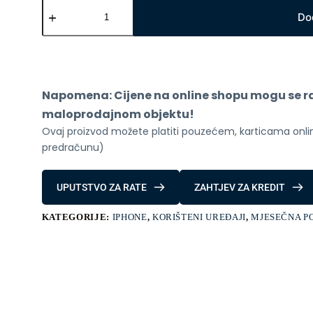
Apple
iPhone
Do
15
PRO
128GB
Black
titanium,
baterija
Napomena: Cijene na online shopu mogu se raz
82%
količina
maloprodajnom objektu!
Ovaj proizvod možete platiti pouzećem, karticama online
predračunu)
UPUTSTVO ZA RATE
ZAHTJEV ZA KREDIT
KATEGORIJE:
IPHONE
,
KORIŠTENI UREĐAJI
,
MJESEČNA P