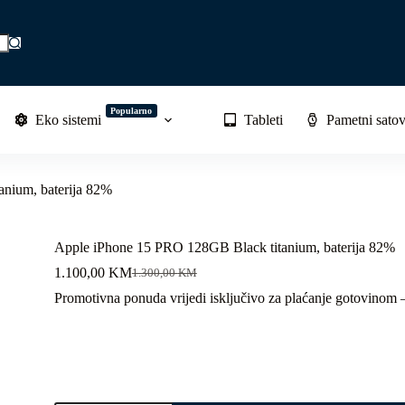
Popularno
Eko sistemi
Tableti
Pametni satov
nium, baterija 82%
Apple iPhone 15 PRO 128GB Black titanium, baterija 82%
1.100,00
KM
1.300,00
KM
Original
Current
price
price
Promotivna ponuda vrijedi isključivo za plaćanje gotovinom
was:
is:
1.300,00 KM.
1.100,00 KM.