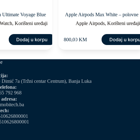
 Ultimate Voyage Blue
Apple Airpods Max White – polovne
Watch
,
Korišteni uređaji
Apple Airpods
,
Korišteni uređaj
Dodaj u korpu
Dodaj u korp
800,00
KM
je
ija:
 Dimić 7a (Tržni centar Centrum), Banja Luka
elefona:
65 792 968
 adresa:
mobitech.ba
ech:
510626800001
510626800001