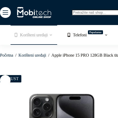
Skip
to
content
No
results
Popularno
Korišteni uređaji
Telefoni
Početna
/
Korišteni uređaji
/
Apple iPhone 15 PRO 128GB Black tita
POPUST