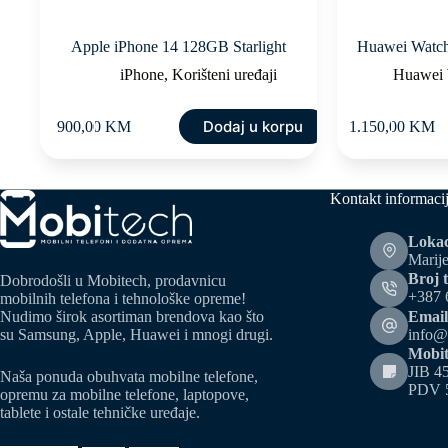
Apple iPhone 14 128GB Starlight
Huawei Watch
iPhone
,
Korišteni uređaji
Huawei 
Dodaj u korpu
900,00
KM
1.150,00
KM
Kontakt informaci
Lokac
Marije
Broj t
Dobrodošli u Mobitech, prodavnicu
+387 
mobilnih telefona i tehnološke opreme!
Email
Nudimo širok asortiman brendova kao što
info@
su Samsung, Apple, Huawei i mnogi drugi.
Mobit
JIB 4
Naša ponuda obuhvata mobilne telefone,
PDV 
opremu za mobilne telefone, laptopove,
tablete i ostale tehničke uređaje.