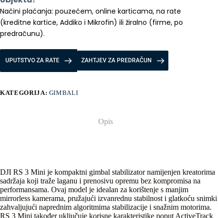
Načini plaćanja: pouzećem, online karticama, na rate 
(kreditne kartice, Addiko i Mikrofin) ili žiralno (firme, po 
predračunu).
UPUTSTVO ZA RATE
ZAHTJEV ZA PREDRAČUN
KATEGORIJA:
GIMBALI
Opis
DJI RS 3 Mini je kompaktni gimbal stabilizator namijenjen kreatorima
sadržaja koji traže laganu i prenosivu opremu bez kompromisa na
performansama. Ovaj model je idealan za korištenje s manjim
mirrorless kamerama, pružajući izvanrednu stabilnost i glatkoću snimki
zahvaljujući naprednim algoritmima stabilizacije i snažnim motorima.
RS 3 Mini također uključuje korisne karakteristike poput ActiveTrack