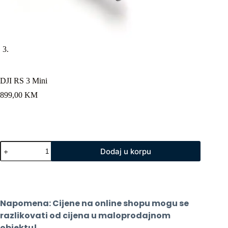
DJI RS 3 Mini
899,00
KM
DJI
Dodaj u korpu
RS
3
Mini
količina
Napomena: Cijene na online shopu mogu se 
razlikovati od cijena u maloprodajnom 
objektu!