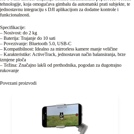
tehnologije, koja omogućava gimbalu da automatski prati subjekte, te
jednostavnu integraciju s DJI aplikacijom za dodatne kontrole i
funkcionalnosti.
Specifikacije:
– Nosivost: do 2 kg
– Baterija: Trajanje do 10 sati
– Povezivanje: Bluetooth 5.0, USB-C
– Kompatibilnost: Idealno za mirrorless kamere manje veličine
– Karakteristike: ActiveTrack, jednostavan način balansiranja, brze
izmjene ploča
– Težina: Značajno lakši od prethodnika, pogodan za dugotrajno
rukovanje
Povezani proizvodi