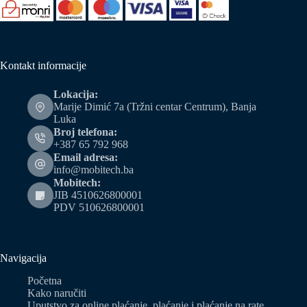
Kontakt informacije
Lokacija:
Marije Dimić 7a (Tržni centar Centrum), Banja
Luka
Broj telefona:
+387 65 792 968
Email adresa:
info@mobitech.ba
Mobitech:
JIB 4510626800001
PDV 510626800001
Navigacija
Početna
Kako naručiti
Uputstvo za online plaćanje, plaćanje i plaćanje na rate