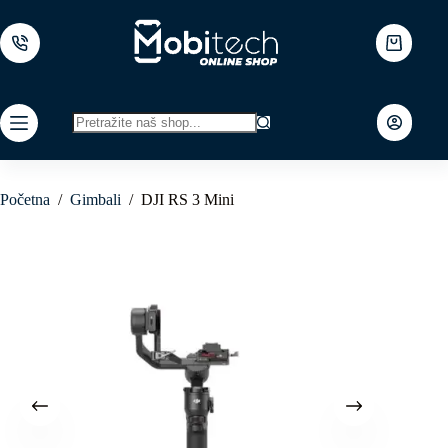
Skip
to
content
Shopping
cart
No
results
Početna
/
Gimbali
/
DJI RS 3 Mini