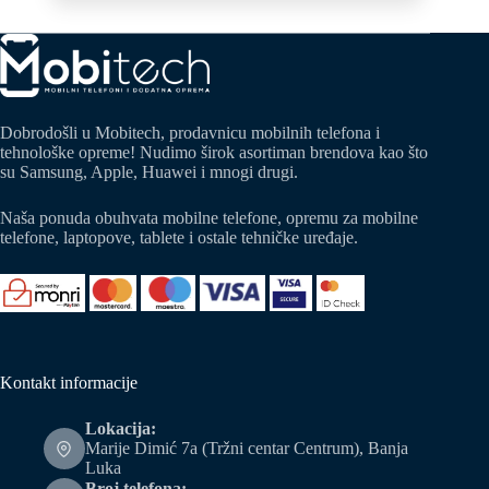
was:
is:
1.599,00 KM.
1.150,00 KM.
Dobrodošli u Mobitech, prodavnicu mobilnih telefona i
tehnološke opreme! Nudimo širok asortiman brendova kao što
su Samsung, Apple, Huawei i mnogi drugi.
Naša ponuda obuhvata mobilne telefone, opremu za mobilne
telefone, laptopove, tablete i ostale tehničke uređaje.
Kontakt informacije
Lokacija:
Marije Dimić 7a (Tržni centar Centrum), Banja
Luka
Broj telefona: