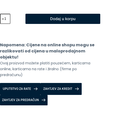
XO
Dodaj u korpu
Torba
za
laptop
CB01
14
Gray
Napomena: Cijene na online shopu mogu se 
količina
razlikovati od cijena u maloprodajnom 
objektu!
Ovaj proizvod možete platiti pouzećem, karticama 
online, karticama na rate i žiralno (firme po 
predračunu)
UPUTSTVO ZA RATE
ZAHTJEV ZA KREDIT
ZAHTJEV ZA PREDRAČUN