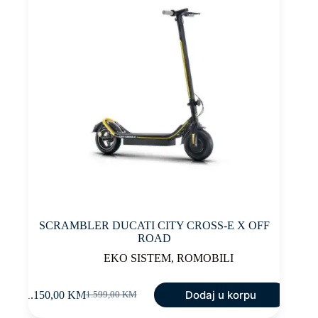
SCRAMBLER DUCATI CITY CROSS-E X OFF
ROAD
EKO SISTEM
,
ROMOBILI
Dodaj u korpu
1.150,00
KM
1.599,00
KM
Original
Current
price
price