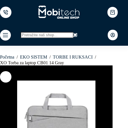
Skip
to
content
Shopping
cart
No
results
Početna
/
EKO SISTEM
/
TORBE I RUKSACI
/
XO Torba za laptop CB01 14 Gray