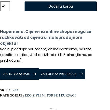
Xiaomi
Dodaj u korpu
Mi
Fanny
Pack
torbica
količina
Napomena: Cijene na online shopu mogu se 
razlikovati od cijena u maloprodajnom 
objektu!
Načini plaćanja: pouzećem, online karticama, na rate 
(kreditne kartice, Addiko i Mikrofin) ili žiralno (firme, po 
predračunu).
UPUTSTVO ZA RATE
ZAHTJEV ZA PREDRAČUN
SKU:
15283
KATEGORIJE:
EKO SISTEM
,
TORBE I RUKSACI
Opis