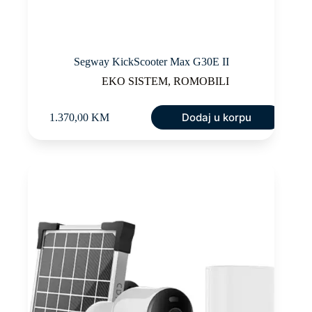
Segway KickScooter Max G30E II
EKO SISTEM
,
ROMOBILI
Dodaj u korpu
1.370,00
KM