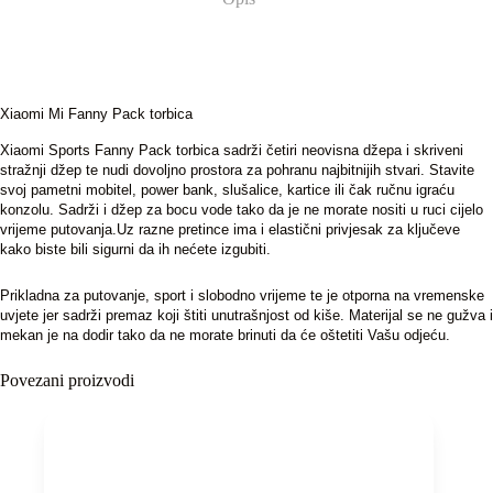
Xiaomi Mi Fanny Pack torbica
Xiaomi Sports Fanny Pack torbica sadrži četiri neovisna džepa i skriveni
stražnji džep te nudi dovoljno prostora za pohranu najbitnijih stvari. Stavite
svoj pametni mobitel, power bank, slušalice, kartice ili čak ručnu igraću
konzolu. Sadrži i džep za bocu vode tako da je ne morate nositi u ruci cijelo
vrijeme putovanja.Uz razne pretince ima i elastični privjesak za ključeve
kako biste bili sigurni da ih nećete izgubiti.
Prikladna za putovanje, sport i slobodno vrijeme te je otporna na vremenske
uvjete jer sadrži premaz koji štiti unutrašnjost od kiše. Materijal se ne gužva i
mekan je na dodir tako da ne morate brinuti da će oštetiti Vašu odjeću.
Povezani proizvodi