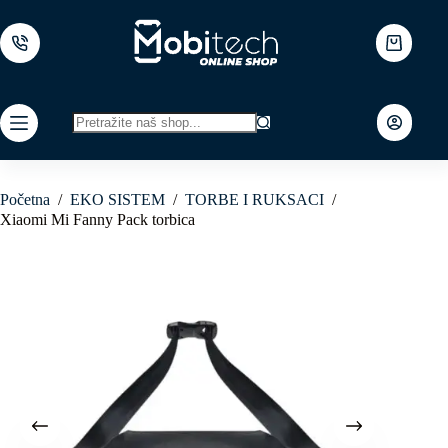
Skip
to
content
Shopping
cart
No
results
Početna
/
EKO SISTEM
/
TORBE I RUKSACI
/
Xiaomi Mi Fanny Pack torbica