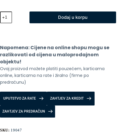
XO
Dodaj u korpu
Fotoaparat
dječji
sa
prednjim
i
zadnjim
Napomena: Cijene na online shopu mogu se 
objektivom
XJ02
razlikovati od cijena u maloprodajnom 
količina
objektu!
Ovaj proizvod možete platiti pouzećem, karticama 
online, karticama na rate i žiralno (firme po 
predračunu)
UPUTSTVO ZA RATE
ZAHTJEV ZA KREDIT
ZAHTJEV ZA PREDRAČUN
SKU:
19047