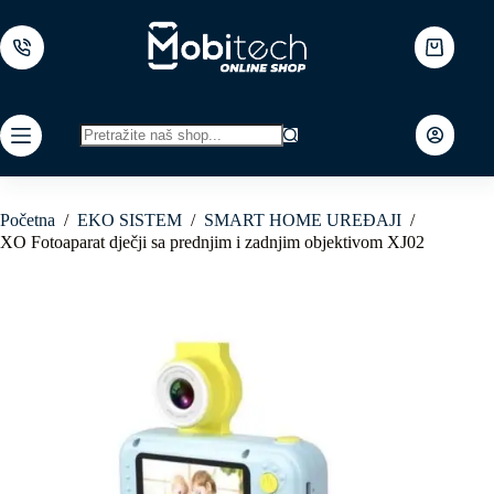
Skip
to
content
Shopping
cart
No
results
Početna
/
EKO SISTEM
/
SMART HOME UREĐAJI
/
XO Fotoaparat dječji sa prednjim i zadnjim objektivom XJ02