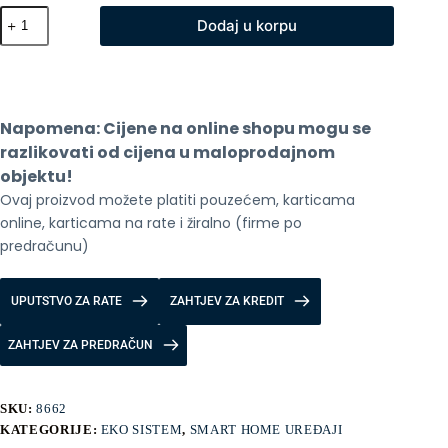
Xiaomi
Dodaj u korpu
ovlazivac
zraka
2
količina
Napomena: Cijene na online shopu mogu se 
razlikovati od cijena u maloprodajnom 
objektu!
Ovaj proizvod možete platiti pouzećem, karticama 
online, karticama na rate i žiralno (firme po 
predračunu)
UPUTSTVO ZA RATE
ZAHTJEV ZA KREDIT
ZAHTJEV ZA PREDRAČUN
SKU:
8662
KATEGORIJE:
EKO SISTEM
,
SMART HOME UREĐAJI