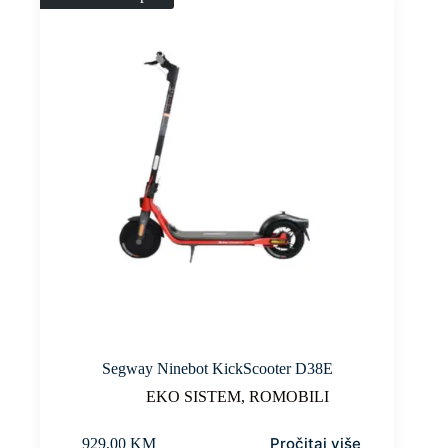
Segway Ninebot KickScooter D38E
EKO SISTEM
,
ROMOBILI
Pročitaj više
929,00
KM