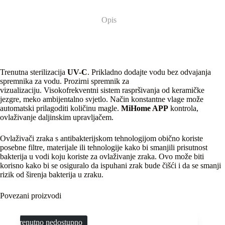
Opis
Trenutna sterilizacija
UV-C
. Prikladno dodajte vodu bez odvajanja
spremnika za vodu. Prozirni spremnik za
vizualizaciju. Visokofrekventni sistem raspršivanja od keramičke
jezgre, meko ambijentalno svjetlo. Način konstantne vlage može
automatski prilagoditi količinu magle.
MiHome APP
kontrola,
ovlaživanje daljinskim upravljačem.
Ovlaživači zraka s antibakterijskom tehnologijom obično koriste
posebne filtre, materijale ili tehnologije kako bi smanjili prisutnost
bakterija u vodi koju koriste za ovlaživanje zraka. Ovo može biti
korisno kako bi se osiguralo da ispuhani zrak bude čišći i da se smanji
rizik od širenja bakterija u zraku.
Povezani proizvodi
Trenutno nedostupno