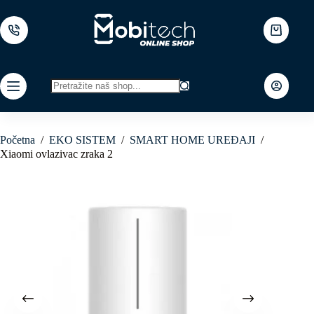
Skip
to
content
Shopping
cart
No
results
Početna
/
EKO SISTEM
/
SMART HOME UREĐAJI
/
Xiaomi ovlazivac zraka 2