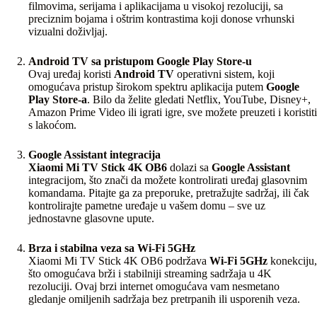
filmovima, serijama i aplikacijama u visokoj rezoluciji, sa
preciznim bojama i oštrim kontrastima koji donose vrhunski
vizualni doživljaj.
Android TV sa pristupom Google Play Store-u
Ovaj uređaj koristi
Android TV
operativni sistem, koji
omogućava pristup širokom spektru aplikacija putem
Google
Play Store-a
. Bilo da želite gledati Netflix, YouTube, Disney+,
Amazon Prime Video ili igrati igre, sve možete preuzeti i koristiti
s lakoćom.
Google Assistant integracija
Xiaomi Mi TV Stick 4K OB6
dolazi sa
Google Assistant
integracijom, što znači da možete kontrolirati uređaj glasovnim
komandama. Pitajte ga za preporuke, pretražujte sadržaj, ili čak
kontrolirajte pametne uređaje u vašem domu – sve uz
jednostavne glasovne upute.
Brza i stabilna veza sa Wi-Fi 5GHz
Xiaomi Mi TV Stick 4K OB6 podržava
Wi-Fi 5GHz
konekciju,
što omogućava brži i stabilniji streaming sadržaja u 4K
rezoluciji. Ovaj brzi internet omogućava vam nesmetano
gledanje omiljenih sadržaja bez pretrpanih ili usporenih veza.