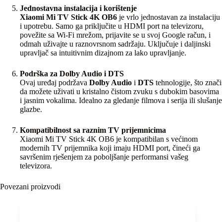
Jednostavna instalacija i korištenje
Xiaomi Mi TV Stick 4K OB6
je vrlo jednostavan za instalaciju
i upotrebu. Samo ga priključite u HDMI port na televizoru,
povežite sa Wi-Fi mrežom, prijavite se u svoj Google račun, i
odmah uživajte u raznovrsnom sadržaju. Uključuje i daljinski
upravljač sa intuitivnim dizajnom za lako upravljanje.
Podrška za Dolby Audio i DTS
Ovaj uređaj podržava
Dolby Audio
i
DTS
tehnologije, što znači
da možete uživati u kristalno čistom zvuku s dubokim basovima
i jasnim vokalima. Idealno za gledanje filmova i serija ili slušanje
glazbe.
Kompatibilnost sa raznim TV prijemnicima
Xiaomi Mi TV Stick 4K OB6 je kompatibilan s većinom
modernih TV prijemnika koji imaju HDMI port, čineći ga
savršenim rješenjem za poboljšanje performansi vašeg
televizora.
Povezani proizvodi