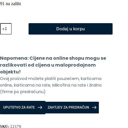
91 na zalihi
Xiaomi
Dodaj u korpu
Mi
TV
Stick
4K
2nd
Gen
Napomena: Cijene na online shopu mogu se 
OB6
količina
razlikovati od cijena u maloprodajnom 
objektu!
Ovaj proizvod možete platiti pouzećem, karticama 
online, karticama na rate, Mikrofina na rate i žiralno 
(firme po predračunu)
UPUTSTVO ZA RATE
ZAHTJEV ZA PREDRAČUN
SKU:
22176