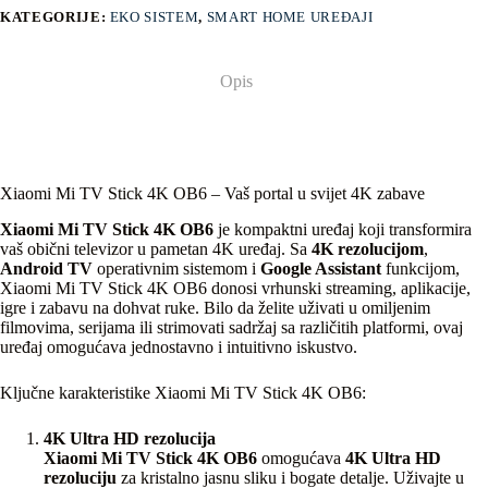
KATEGORIJE:
EKO SISTEM
,
SMART HOME UREĐAJI
Opis
Xiaomi Mi TV Stick 4K OB6 – Vaš portal u svijet 4K zabave
Xiaomi Mi TV Stick 4K OB6
je kompaktni uređaj koji transformira
vaš obični televizor u pametan 4K uređaj. Sa
4K rezolucijom
,
Android TV
operativnim sistemom i
Google Assistant
funkcijom,
Xiaomi Mi TV Stick 4K OB6 donosi vrhunski streaming, aplikacije,
igre i zabavu na dohvat ruke. Bilo da želite uživati u omiljenim
filmovima, serijama ili strimovati sadržaj sa različitih platformi, ovaj
uređaj omogućava jednostavno i intuitivno iskustvo.
Ključne karakteristike Xiaomi Mi TV Stick 4K OB6:
4K Ultra HD rezolucija
Xiaomi Mi TV Stick 4K OB6
omogućava
4K Ultra HD
rezoluciju
za kristalno jasnu sliku i bogate detalje. Uživajte u