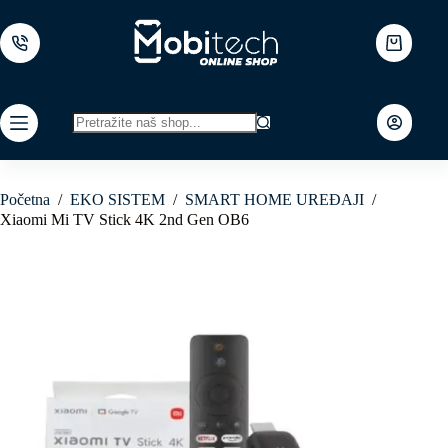
Skip
to
content
Shopping
cart
No
results
Početna
/
EKO SISTEM
/
SMART HOME UREĐAJI
/
Xiaomi Mi TV Stick 4K 2nd Gen OB6