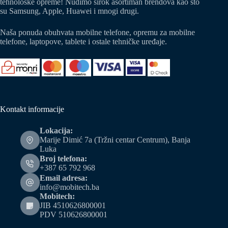
tehnološke opreme! Nudimo širok asortiman brendova kao što
su Samsung, Apple, Huawei i mnogi drugi.
Naša ponuda obuhvata mobilne telefone, opremu za mobilne
telefone, laptopove, tablete i ostale tehničke uređaje.
Kontakt informacije
Lokacija:
Marije Dimić 7a (Tržni centar Centrum), Banja
Luka
Broj telefona:
+387 65 792 968
Email adresa:
info@mobitech.ba
Mobitech:
JIB 4510626800001
PDV 510626800001