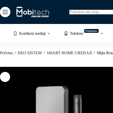
Skip
to
content
No
results
Popularno
Korišteni uređaji
Telefoni
Početna
/
EKO SISTEM
/
SMART HOME UREĐAJI
/
Mijia Rota