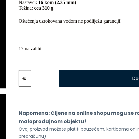
Nastavci:
16 kom (2.35 mm)
Težina:
cca 310 g
Oštećenja uzrokovana vodom ne podliježu garanciji!
17 na zalihi
Mijia
Rotary
Do
tool
Kit
-
dodaci
za
alat
Napomena: Cijene na online shopu mogu se raz
za
obradu
maloprodajnom objektu!
količina
Ovaj proizvod možete platiti pouzećem, karticama online
predračunu)