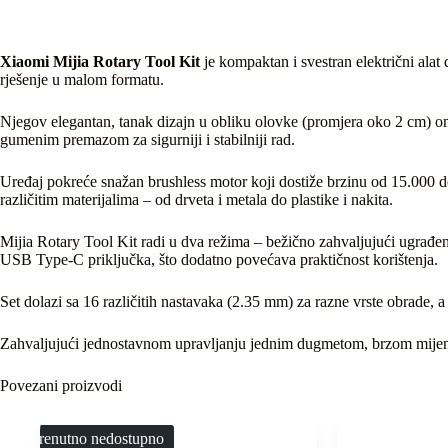
Xiaomi Mijia Rotary Tool Kit
je kompaktan i svestran električni alat 
rješenje u malom formatu.
Njegov elegantan, tanak dizajn u obliku olovke (promjera oko 2 cm) omo
gumenim premazom za sigurniji i stabilniji rad.
Uređaj pokreće snažan brushless motor koji dostiže brzinu od 15.000
različitim materijalima – od drveta i metala do plastike i nakita.
Mijia Rotary Tool Kit radi u dva režima – bežično zahvaljujući ugrađe
USB Type-C priključka, što dodatno povećava praktičnost korištenja.
Set dolazi sa 16 različitih nastavaka (2.35 mm) za razne vrste obrade, a
Zahvaljujući jednostavnom upravljanju jednim dugmetom, brzom mijenjan
Povezani proizvodi
Trenutno nedostupno