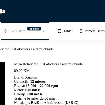
Popularno
Eko sistemi
Tableti
Pametni satov
ry tool Kit -dodaci za alat za obradu
Mijia Rotary tool Kit -dodaci za alat za obradu
89,00
KM
Brend:
Xiaomi
Garancija:
12 mjeseci
Brzina:
15.000 – 22.000 rpm
Motor:
Brushless
Baterija:
800 mAh
Trajanje baterije:
do 60 min
Napajanje:
Bežično + kablovsko (USB-C)