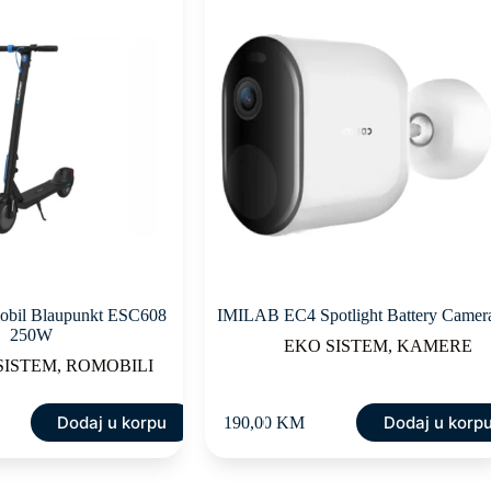
mobil Blaupunkt ESC608
IMILAB EC4 Spotlight Battery Camer
250W
EKO SISTEM
,
KAMERE
SISTEM
,
ROMOBILI
Dodaj u korpu
Dodaj u korp
190,00
KM