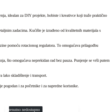
enja, idealan za DIY projekte, hobiste i kreativce koji traže praktično
aljnim zadacima. Kućište je izrađeno od kvalitetnih materijala s
brzine pomoću rotacionog regulatora. To omogućava prilagodbu
anja, što omogućava neprekidan rad bez pauza. Punjenje se vrši putem
 lako skladištenje i transport.
je pogodan i za početnike i za napredne korisnike.
Trenutno nedostupno