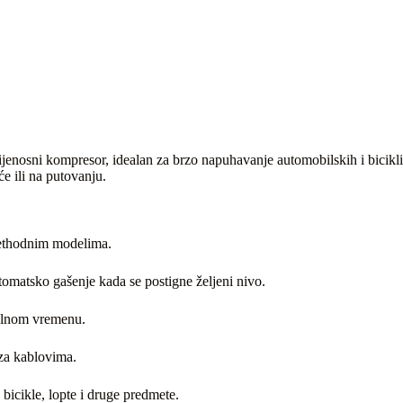
ijenosni kompresor, idealan za brzo napuhavanje automobilskih i bicikl
 ili na putovanju.
rethodnim modelima.
omatsko gašenje kada se postigne željeni nivo.
ealnom vremenu.
za kablovima.
icikle, lopte i druge predmete.