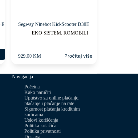
-E
Segway Ninebot KickScooter D38E
EKO SISTEM
,
ROMOBILI
u
Pročitaj više
929,00
KM
Navigacija
Početna
Kako naručiti
Uputstvo za online plaćanje,
plaćanje i plaćanje na rate
Sigurnost plaćanja kreditnim
karticama
Uslovi korišćenja
Politika kolačića
Politika privatnosti
Dostava