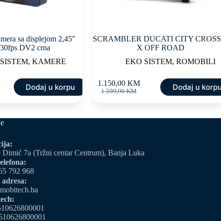
era sa displejom 2,45″
SCRAMBLER DUCATI CITY CROSS
30fps DV2 crna
X OFF ROAD
 SISTEM
,
KAMERE
EKO SISTEM
,
ROMOBILI
1.150,00
KM
Dodaj u korpu
Dodaj u korp
Original
Current
1.599,00
KM
price
price
was:
is:
1.599,00 KM.
1.150,00 KM.
je
ija:
 Dimić 7a (Tržni centar Centrum), Banja Luka
elefona:
65 792 968
 adresa:
mobitech.ba
ech:
510626800001
510626800001