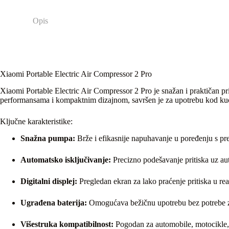
Opis
Xiaomi Portable Electric Air Compressor 2 Pro
Xiaomi Portable Electric Air Compressor 2 Pro je snažan i praktičan pr
performansama i kompaktnim dizajnom, savršen je za upotrebu kod kuće
Ključne karakteristike:
Snažna pumpa:
Brže i efikasnije napuhavanje u poređenju s p
Automatsko isključivanje:
Precizno podešavanje pritiska uz aut
Digitalni displej:
Pregledan ekran za lako praćenje pritiska u r
Ugrađena baterija:
Omogućava bežičnu upotrebu bez potrebe 
Višestruka kompatibilnost:
Pogodan za automobile, motocikle, b