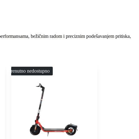
 performansama, bežičnim radom i preciznim podešavanjem pritiska,
Trenutno nedostupno