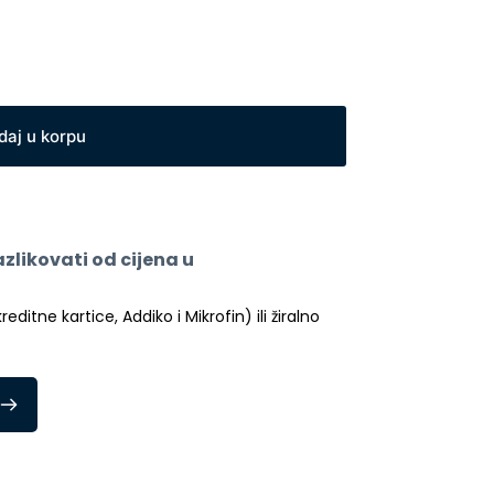
daj u korpu
likovati od cijena u 
itne kartice, Addiko i Mikrofin) ili žiralno 