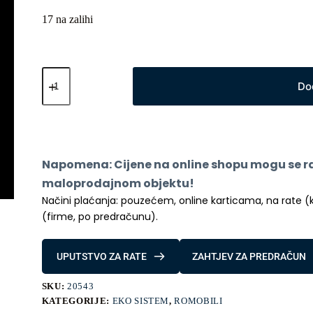
17 na zalihi
Xiaomi
Portable
Do
Electric
Air
Compressor
2
Pro
količina
Napomena: Cijene na online shopu mogu se raz
maloprodajnom objektu!
Načini plaćanja: pouzećem, online karticama, na rate (kred
(firme, po predračunu).
UPUTSTVO ZA RATE
ZAHTJEV ZA PREDRAČUN
SKU:
20543
KATEGORIJE:
EKO SISTEM
,
ROMOBILI