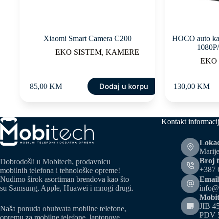
Xiaomi Smart Camera C200
HOCO auto kam
1080P/
EKO SISTEM
,
KAMERE
EKO
Dodaj u korpu
85,00
KM
130,00
KM
Kontakt informaci
Lokac
Marije
Broj t
Dobrodošli u Mobitech, prodavnicu
+387 
mobilnih telefona i tehnološke opreme!
Email
Nudimo širok asortiman brendova kao što
info@
su Samsung, Apple, Huawei i mnogi drugi.
Mobit
JIB 4
Naša ponuda obuhvata mobilne telefone,
PDV 
opremu za mobilne telefone, laptopove,