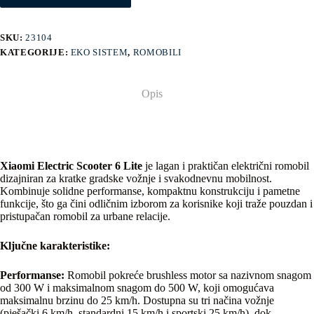
SKU:
23104
KATEGORIJE:
EKO SISTEM
,
ROMOBILI
Opis
Xiaomi Electric Scooter 6 Lite
je lagan i praktičan električni romobil
dizajniran za kratke gradske vožnje i svakodnevnu mobilnost.
Kombinuje solidne performanse, kompaktnu konstrukciju i pametne
funkcije, što ga čini odličnim izborom za korisnike koji traže pouzdan i
pristupačan romobil za urbane relacije.
Ključne karakteristike:
Performanse:
Romobil pokreće brushless motor sa nazivnom snagom
od 300 W i maksimalnom snagom do 500 W, koji omogućava
maksimalnu brzinu do 25 km/h. Dostupna su tri načina vožnje
(pješački 6 km/h, standardni 15 km/h i sportski 25 km/h), dok