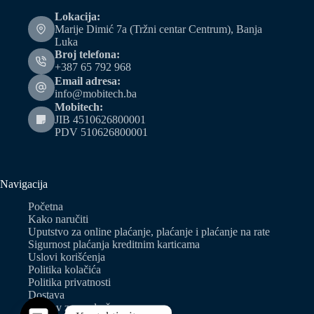
Lokacija:
Marije Dimić 7a (Tržni centar Centrum), Banja
Luka
Broj telefona:
+387 65 792 968
Email adresa:
info@mobitech.ba
Mobitech:
JIB 4510626800001
PDV 510626800001
Navigacija
Početna
Kako naručiti
Uputstvo za online plaćanje, plaćanje i plaćanje na rate
Sigurnost plaćanja kreditnim karticama
Uslovi korišćenja
Politika kolačića
Politika privatnosti
Dostava
Zahtjev za predračun