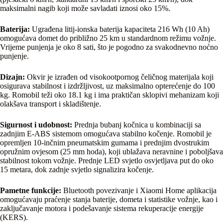
maksimalni nagib koji može savladati iznosi oko 15%.
Baterija:
Ugrađena litij-ionska baterija kapaciteta 216 Wh (10 Ah)
omogućava domet do približno 25 km u standardnom režimu vožnje.
Vrijeme punjenja je oko 8 sati, što je pogodno za svakodnevno noćno
punjenje.
Dizajn:
Okvir je izrađen od visokootpornog čeličnog materijala koji
osigurava stabilnost i izdržljivost, uz maksimalno opterećenje do 100
kg. Romobil teži oko 18.1 kg i ima praktičan sklopivi mehanizam koji
olakšava transport i skladištenje.
Sigurnost i udobnost:
Prednja bubanj kočnica u kombinaciji sa
zadnjim E-ABS sistemom omogućava stabilno kočenje. Romobil je
opremljen 10-inčnim pneumatskim gumama i prednjim dvostrukim
opružnim ovjesom (25 mm hoda), koji ublažava neravnine i poboljšava
stabilnost tokom vožnje. Prednje LED svjetlo osvjetljava put do oko
15 metara, dok zadnje svjetlo signalizira kočenje.
Pametne funkcije:
Bluetooth povezivanje i Xiaomi Home aplikacija
omogućavaju praćenje stanja baterije, dometa i statistike vožnje, kao i
zaključavanje motora i podešavanje sistema rekuperacije energije
(KERS).