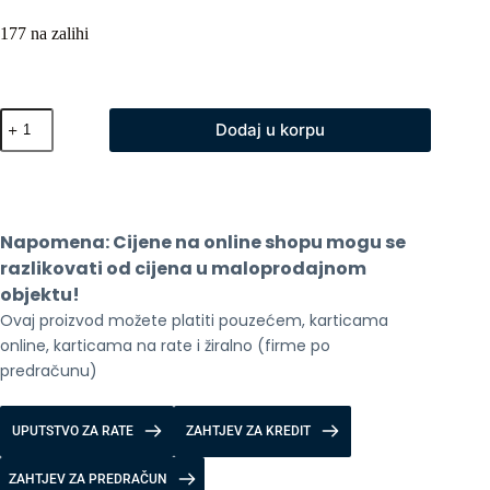
177 na zalihi
Xiaomi
Dodaj u korpu
Mi
Elektricni
Skuter
6
Lite
količina
Napomena: Cijene na online shopu mogu se 
razlikovati od cijena u maloprodajnom 
objektu!
Ovaj proizvod možete platiti pouzećem, karticama 
online, karticama na rate i žiralno (firme po 
predračunu)
UPUTSTVO ZA RATE
ZAHTJEV ZA KREDIT
ZAHTJEV ZA PREDRAČUN