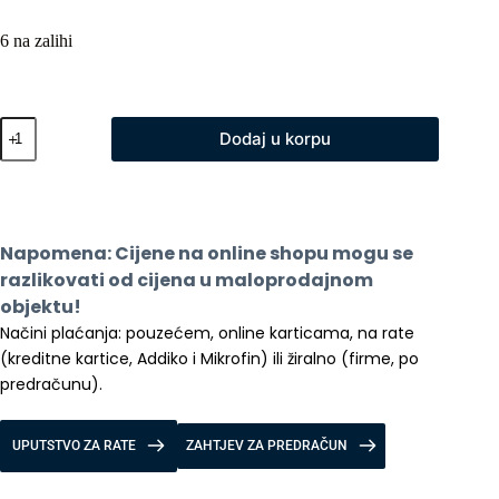
6 na zalihi
Xiaomi
Dodaj u korpu
Mi
Elektricni
Skuter
5
Max
količina
Napomena: Cijene na online shopu mogu se 
razlikovati od cijena u maloprodajnom 
objektu!
Načini plaćanja: pouzećem, online karticama, na rate 
(kreditne kartice, Addiko i Mikrofin) ili žiralno (firme, po 
predračunu).
UPUTSTVO ZA RATE
ZAHTJEV ZA PREDRAČUN