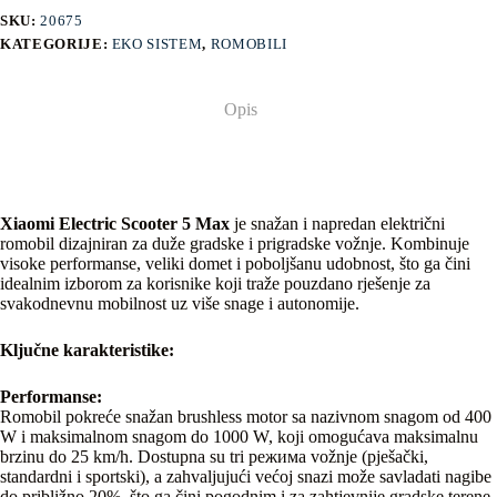
SKU:
20675
KATEGORIJE:
EKO SISTEM
,
ROMOBILI
Opis
Xiaomi Electric Scooter 5 Max
je snažan i napredan električni
romobil dizajniran za duže gradske i prigradske vožnje. Kombinuje
visoke performanse, veliki domet i poboljšanu udobnost, što ga čini
idealnim izborom za korisnike koji traže pouzdano rješenje za
svakodnevnu mobilnost uz više snage i autonomije.
Ključne karakteristike:
Performanse:
Romobil pokreće snažan brushless motor sa nazivnom snagom od 400
W i maksimalnom snagom do 1000 W, koji omogućava maksimalnu
brzinu do 25 km/h. Dostupna su tri режима vožnje (pješački,
standardni i sportski), a zahvaljujući većoj snazi može savladati nagibe
do približno 20%, što ga čini pogodnim i za zahtjevnije gradske terene.