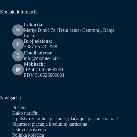
Kontakt informacije
Lokacija:
Marije Dimić 7a (Tržni centar Centrum), Banja
Luka
Broj telefona:
+387 65 792 968
Email adresa:
info@mobitech.ba
Mobitech:
JIB 4510626800001
PDV 510626800001
Navigacija
Početna
Kako naručiti
Uputstvo za online plaćanje, plaćanje i plaćanje na rate
Sigurnost plaćanja kreditnim karticama
Uslovi korišćenja
Politika kolačića