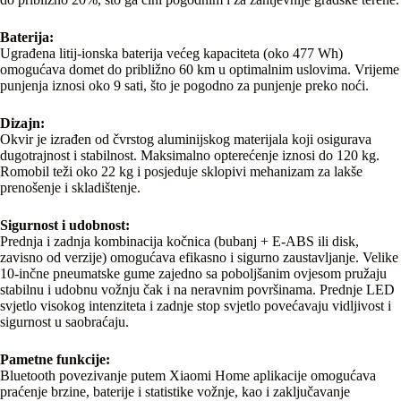
Baterija:
Ugrađena litij-ionska baterija većeg kapaciteta (oko 477 Wh)
omogućava domet do približno 60 km u optimalnim uslovima. Vrijeme
punjenja iznosi oko 9 sati, što je pogodno za punjenje preko noći.
Dizajn:
Okvir je izrađen od čvrstog aluminijskog materijala koji osigurava
dugotrajnost i stabilnost. Maksimalno opterećenje iznosi do 120 kg.
Romobil teži oko 22 kg i posjeduje sklopivi mehanizam za lakše
prenošenje i skladištenje.
Sigurnost i udobnost:
Prednja i zadnja kombinacija kočnica (bubanj + E-ABS ili disk,
zavisno od verzije) omogućava efikasno i sigurno zaustavljanje. Velike
10-inčne pneumatske gume zajedno sa poboljšanim ovjesom pružaju
stabilnu i udobnu vožnju čak i na neravnim površinama. Prednje LED
svjetlo visokog intenziteta i zadnje stop svjetlo povećavaju vidljivost i
sigurnost u saobraćaju.
Pametne funkcije:
Bluetooth povezivanje putem Xiaomi Home aplikacije omogućava
praćenje brzine, baterije i statistike vožnje, kao i zaključavanje