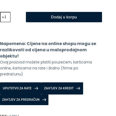
Xiaomi
Dodaj u korpu
Elektricni
Skuter
Essential
količina
Napomena: Cijene na online shopu mogu se 
razlikovati od cijena u maloprodajnom 
objektu!
Ovaj proizvod možete platiti pouzećem, karticama 
online, karticama na rate i žiralno (firme po 
predračunu)
UPUTSTVO ZA RATE
ZAHTJEV ZA KREDIT
ZAHTJEV ZA PREDRAČUN