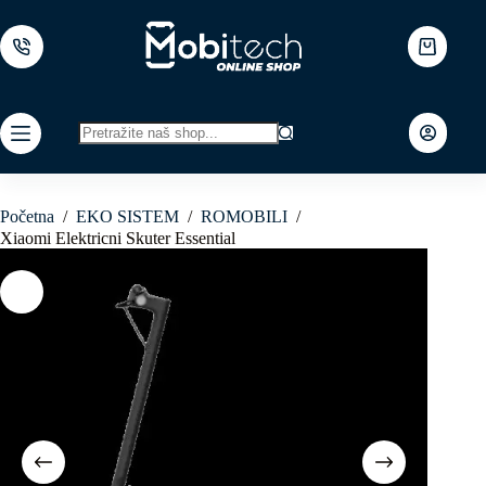
Skip
to
content
Shopping
cart
No
results
Početna
/
EKO SISTEM
/
ROMOBILI
/
Xiaomi Elektricni Skuter Essential