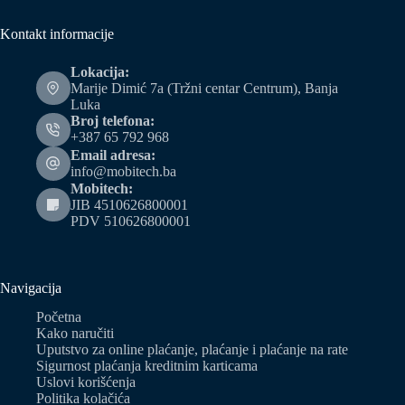
Kontakt informacije
Lokacija:
Marije Dimić 7a (Tržni centar Centrum), Banja
Luka
Broj telefona:
+387 65 792 968
Email adresa:
info@mobitech.ba
Mobitech:
JIB 4510626800001
PDV 510626800001
Navigacija
Početna
Kako naručiti
Uputstvo za online plaćanje, plaćanje i plaćanje na rate
Sigurnost plaćanja kreditnim karticama
Uslovi korišćenja
Politika kolačića