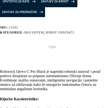
UPUTSTVO ZA RATE
ZAHTJEV ZA KREDIT
ZAHTJEV ZA PREDRAČUN
SKU:
23242
KATEGORIJE:
EKO SISTEM
,
ROBOT USISIVAČI
Opis
Roborock Qrevo C Pro Black je napredni robotski usisivač i perač
podova dizajniran za potpuno automatizirano čišćenje doma.
Kombinuje snažno usisavanje, inteligentnu navigaciju i pametnu
stanicu za održavanje kako bi omogućio maksimalnu čistoću uz
minimalan angažman korisnika.
Ključne Karakteristike: