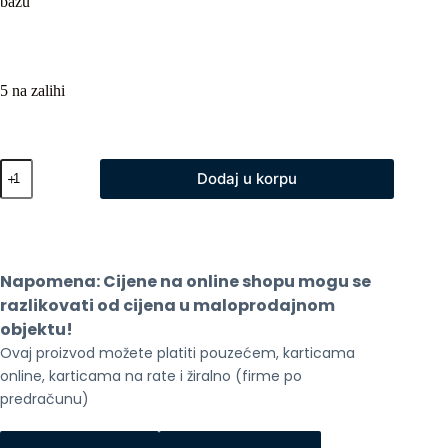
bazu
5 na zalihi
Usisivac
Dodaj u korpu
Roborock
Qrevo
C
Pro
Black
količina
Napomena: Cijene na online shopu mogu se 
razlikovati od cijena u maloprodajnom 
objektu!
Ovaj proizvod možete platiti pouzećem, karticama 
online, karticama na rate i žiralno (firme po 
predračunu)