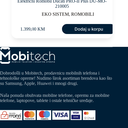
Električni Romobil Ducati PRO-II Plus DU-MO-
210005
EKO SISTEM
,
ROMOBILI
Dodaj u korpu
1.399,00
KM
Dobrodošli u Mobitech, prodavnicu mobilnih telefona i
tehnološke opreme! Nudimo širok asortiman brendova kao što
su Samsung, Apple, Huawei i mnogi drugi.
Naša ponuda obuhvata mobilne telefone, opremu za mobilne
telefone, laptopove, tablete i ostale tehničke uređaje.