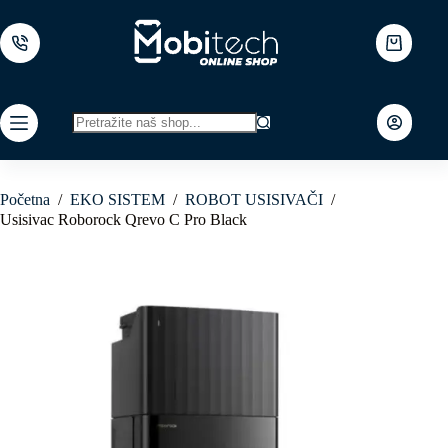
Skip
to
content
Shopping
cart
No
results
Početna
/
EKO SISTEM
/
ROBOT USISIVAČI
/
Usisivac Roborock Qrevo C Pro Black