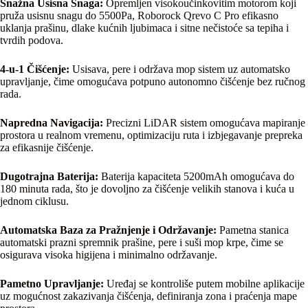
Snažna Usisna Snaga:
Opremljen visokoučinkovitim motorom koji
pruža usisnu snagu do 5500Pa, Roborock Qrevo C Pro efikasno
uklanja prašinu, dlake kućnih ljubimaca i sitne nečistoće sa tepiha i
tvrdih podova.
4-u-1 Čišćenje:
Usisava, pere i održava mop sistem uz automatsko
upravljanje, čime omogućava potpuno autonomno čišćenje bez ručnog
rada.
Napredna Navigacija:
Precizni LiDAR sistem omogućava mapiranje
prostora u realnom vremenu, optimizaciju ruta i izbjegavanje prepreka
za efikasnije čišćenje.
Dugotrajna Baterija:
Baterija kapaciteta 5200mAh omogućava do
180 minuta rada, što je dovoljno za čišćenje velikih stanova i kuća u
jednom ciklusu.
Automatska Baza za Pražnjenje i Održavanje:
Pametna stanica
automatski prazni spremnik prašine, pere i suši mop krpe, čime se
osigurava visoka higijena i minimalno održavanje.
Pametno Upravljanje:
Uređaj se kontroliše putem mobilne aplikacije
uz mogućnost zakazivanja čišćenja, definiranja zona i praćenja mape