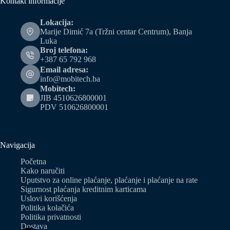
Kontakt informacije
Lokacija:
Marije Dimić 7a (Tržni centar Centrum), Banja
Luka
Broj telefona:
+387 65 792 968
Email adresa:
info@mobitech.ba
Mobitech:
JIB 4510626800001
PDV 510626800001
Navigacija
Početna
Kako naručiti
Uputstvo za online plaćanje, plaćanje i plaćanje na rate
Sigurnost plaćanja kreditnim karticama
Uslovi korišćenja
Politika kolačića
Politika privatnosti
Dostava