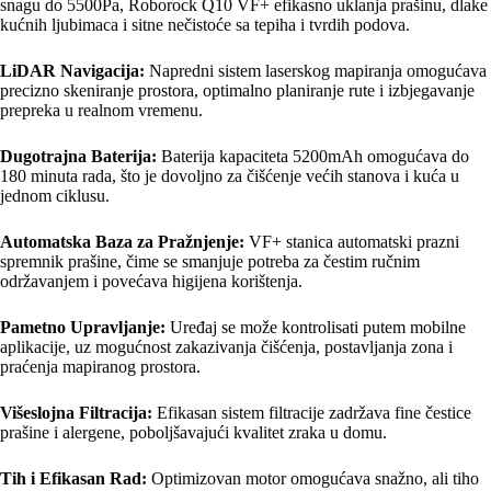
snagu do 5500Pa, Roborock Q10 VF+ efikasno uklanja prašinu, dlake
kućnih ljubimaca i sitne nečistoće sa tepiha i tvrdih podova.
LiDAR Navigacija:
Napredni sistem laserskog mapiranja omogućava
precizno skeniranje prostora, optimalno planiranje rute i izbjegavanje
prepreka u realnom vremenu.
Dugotrajna Baterija:
Baterija kapaciteta 5200mAh omogućava do
180 minuta rada, što je dovoljno za čišćenje većih stanova i kuća u
jednom ciklusu.
Automatska Baza za Pražnjenje:
VF+ stanica automatski prazni
spremnik prašine, čime se smanjuje potreba za čestim ručnim
održavanjem i povećava higijena korištenja.
Pametno Upravljanje:
Uređaj se može kontrolisati putem mobilne
aplikacije, uz mogućnost zakazivanja čišćenja, postavljanja zona i
praćenja mapiranog prostora.
Višeslojna Filtracija:
Efikasan sistem filtracije zadržava fine čestice
prašine i alergene, poboljšavajući kvalitet zraka u domu.
Tih i Efikasan Rad:
Optimizovan motor omogućava snažno, ali tiho