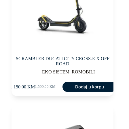
SCRAMBLER DUCATI CITY CROSS-E X OFF
ROAD
EKO SISTEM
,
ROMOBILI
Dodaj u korpu
1.150,00
KM
1.599,00
KM
Original
Current
price
price
was:
is:
1.599,00 KM.
1.150,00 KM.