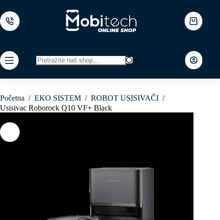
Skip
to
content
Shopping
cart
No
results
Početna
/
EKO SISTEM
/
ROBOT USISIVAČI
/
Usisivac Roborock Q10 VF+ Black