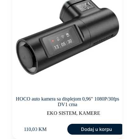
HOCO auto kamera sa displejom 0,96″ 1080P/30fps
DV1 crna
EKO SISTEM
,
KAMERE
Dodaj u korpu
110,00
KM