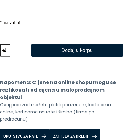
5 na zalihi
Usisivac
Dodaj u korpu
Roborock
Q10
VF+
Black
količina
Napomena: Cijene na online shopu mogu se 
razlikovati od cijena u maloprodajnom 
objektu!
Ovaj proizvod možete platiti pouzećem, karticama 
online, karticama na rate i žiralno (firme po 
predračunu)
UPUTSTVO ZA RATE
ZAHTJEV ZA KREDIT