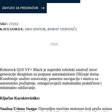
ZAHTJEV ZA PREDRAČUN
SKU:
23232
KATEGORIJE:
EKO SISTEM
,
ROBOT USISIVAČI
Opis
Roborock Q10 VF+ Black je napredni robotski usisivač nove
generacije dizajniran za potpuno automatizirano čišćenje doma.
Kombinuje snažno usisavanje, pametnu navigaciju i stanicu za
automatsko pražnjenje, omogućavajući maksimalnu praktičnost i
minimalno održavanje.
Ključne Karakteristike:
Snažna Usisna Snaga:
Opremljen moćnim motorom koji pruža usisnu