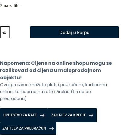
2 na zalihi
Usisivac
Dodaj u korpu
Roborock
F25
ACE
Black
količina
Napomena: Cijene na online shopu mogu se 
razlikovati od cijena u maloprodajnom 
objektu!
Ovaj proizvod možete platiti pouzećem, karticama 
online, karticama na rate i žiralno (firme po 
predračunu)
UPUTSTVO ZA RATE
ZAHTJEV ZA KREDIT
ZAHTJEV ZA PREDRAČUN