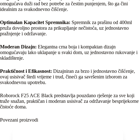
omogućava duži rad bez potrebe za čestim punjenjem, što ga čini
idealnim za svakodnevno čišćenje.
Optimalan Kapacitet Spremnika:
Spremnik za prašinu od 400ml
pruža dovoljno prostora za prikupljanje nečistoća, uz jednostavno
pražnjenje i održavanje.
Moderan Dizajn:
Elegantna crna boja i kompaktan dizajn
omogućavaju lako uklapanje u svaki dom, uz jednostavno rukovanje i
skladištenje.
Praktičnost i Efikasnost:
Dizajniran za brzo i jednostavno čišćenje,
ovaj usisivač štedi vrijeme i trud, čineći ga savršenim izborom za
svakodnevnu upotrebu.
Roborock F25 ACE Black predstavlja pouzdano rješenje za sve koji
traže snažan, praktičan i moderan usisivač za održavanje besprijekorne
čistoće doma.
Povezani proizvodi