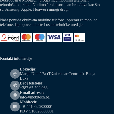
Dobrodošli u Mobitech, prodavnicu mobilnih telefona i
tehnološke opreme! Nudimo širok asortiman brendova kao što
su Samsung, Apple, Huawei i mnogi drugi.
Naša ponuda obuhvata mobilne telefone, opremu za mobilne
telefone, laptopove, tablete i ostale tehničke uređaje.
Kontakt informacije
Lokacija:
Marije Dimić 7a (Tržni centar Centrum), Banja
Luka
Broj telefona:
+387 65 792 968
Email adresa:
info@mobitech.ba
Mobitech:
JIB 4510626800001
PDV 510626800001