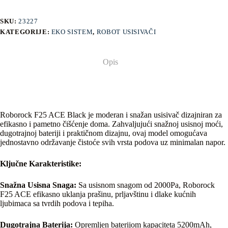
SKU:
23227
KATEGORIJE:
EKO SISTEM
,
ROBOT USISIVAČI
Opis
Roborock F25 ACE Black je moderan i snažan usisivač dizajniran za
efikasno i pametno čišćenje doma. Zahvaljujući snažnoj usisnoj moći,
dugotrajnoj bateriji i praktičnom dizajnu, ovaj model omogućava
jednostavno održavanje čistoće svih vrsta podova uz minimalan napor.
Ključne Karakteristike:
Snažna Usisna Snaga:
Sa usisnom snagom od 2000Pa, Roborock
F25 ACE efikasno uklanja prašinu, prljavštinu i dlake kućnih
ljubimaca sa tvrdih podova i tepiha.
Dugotrajna Baterija:
Opremljen baterijom kapaciteta 5200mAh,