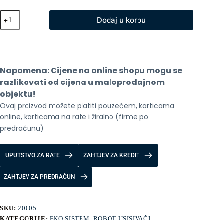
Stapni
Dodaj u korpu
usisivac
Xiaomi
Vacuum
Cleaner
G20
Max
Napomena: Cijene na online shopu mogu se 
količina
razlikovati od cijena u maloprodajnom 
objektu!
Ovaj proizvod možete platiti pouzećem, karticama 
online, karticama na rate i žiralno (firme po 
predračunu)
UPUTSTVO ZA RATE
ZAHTJEV ZA KREDIT
ZAHTJEV ZA PREDRAČUN
SKU:
20005
KATEGORIJE:
EKO SISTEM
,
ROBOT USISIVAČI