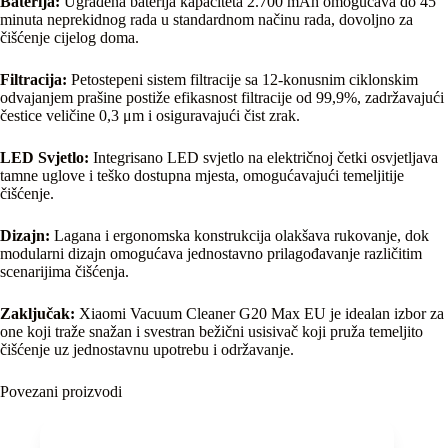
Baterija:
Ugrađena baterija kapaciteta 2.700 mAh omogućava do 45
minuta neprekidnog rada u standardnom načinu rada, dovoljno za
čišćenje cijelog doma.
Filtracija:
Petostepeni sistem filtracije sa 12-konusnim ciklonskim
odvajanjem prašine postiže efikasnost filtracije od 99,9%, zadržavajući
čestice veličine 0,3 μm i osiguravajući čist zrak.
LED Svjetlo:
Integrisano LED svjetlo na električnoj četki osvjetljava
tamne uglove i teško dostupna mjesta, omogućavajući temeljitije
čišćenje.
Dizajn:
Lagana i ergonomska konstrukcija olakšava rukovanje, dok
modularni dizajn omogućava jednostavno prilagođavanje različitim
scenarijima čišćenja.
Zaključak:
Xiaomi Vacuum Cleaner G20 Max EU je idealan izbor za
one koji traže snažan i svestran bežični usisivač koji pruža temeljito
čišćenje uz jednostavnu upotrebu i održavanje.
Povezani proizvodi