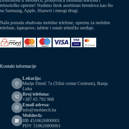
Dobrodošli u Mobitech, prodavnicu mobilnih telefona i
tehnološke opreme! Nudimo širok asortiman brendova kao što
su Samsung, Apple, Huawei i mnogi drugi.
Naša ponuda obuhvata mobilne telefone, opremu za mobilne
telefone, laptopove, tablete i ostale tehničke uređaje.
Kontakt informacije
Lokacija:
Marije Dimić 7a (Tržni centar Centrum), Banja
Luka
Broj telefona:
+387 65 792 968
Email adresa:
info@mobitech.ba
Mobitech:
JIB 4510626800001
PDV 510626800001