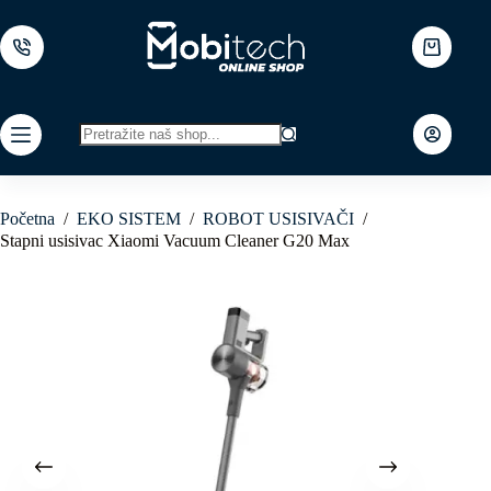
Skip
to
content
Shopping
cart
No
results
Početna
/
EKO SISTEM
/
ROBOT USISIVAČI
/
Stapni usisivac Xiaomi Vacuum Cleaner G20 Max