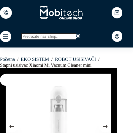
Skip
to
content
Shopping
cart
No
results
Početna
/
EKO SISTEM
/
ROBOT USISIVAČI
/
Stapni usisivac Xiaomi Mi Vacuum Cleaner mini