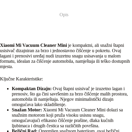
Opis
Xiaomi Mi Vacuum Cleaner Mini
je kompaktni, ali snažni štapni
usisivač dizajniran za brzo i jednostavno čišćenje u pokretu. Ovaj
lagani i prenosivi uređaj nudi izuzetnu snagu usisavanja u malom
formatu, idealan za čišćenje automobila, namještaja ili teško dostupnih
mjesta.
Ključne Karakteristike:
Kompaktan Dizajn:
Ovaj štapni usisivač je izuzetno lagan i
prenosiv, što ga čini savršenim za brzo čišćenje malih prostora,
automobila ili namještaja. Njegov minimalistički dizajn
omogućava lako skladištenje.
Snažan Motor:
Xiaomi Mi Vacuum Cleaner Mini dolazi sa
snažnim motorom koji pruža visoku usisnu snagu,
omogućavajući efikasno čišćenje prašine, dlaka kućnih
ljubimaca i drugih čestica sa različitih površina.
Bežični Rad:
Opremljen snažnom baterijom, ovaj bežični