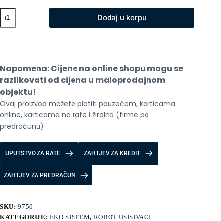
Stapni
Dodaj u korpu
usisivac
Xiaomi
Mi
Vacuum
Cleaner
mini
Napomena: Cijene na online shopu mogu se 
količina
razlikovati od cijena u maloprodajnom 
objektu!
Ovaj proizvod možete platiti pouzećem, karticama 
online, karticama na rate i žiralno (firme po 
predračunu)
UPUTSTVO ZA RATE
ZAHTJEV ZA KREDIT
ZAHTJEV ZA PREDRAČUN
SKU:
9750
KATEGORIJE:
EKO SISTEM
,
ROBOT USISIVAČI